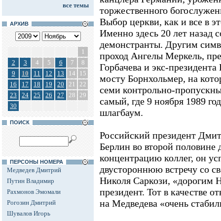
все темы
торжественного богослужен
Выбор церкви, как и все в э
АРХИВ
Именно здесь 20 лет назад 
демонстранты. Другим симв
1
проход Ангелы Меркель, пр
2
3
4
5
6
7
8
Горбачева и экс-президента
9
10
11
12
13
14
15
мосту Борнхольмер, на кото
16
17
18
19
20
21
22
семи контрольно-пропускных
23
24
25
26
27
28
29
самый, где 9 ноября 1989 го
30
шлагбаум.
ПОИСК
Российский президент Дмит
Берлин во второй половине 
концентрацию коллег, он ус
ПЕРСОНЫ НОМЕРА
двустороннюю встречу со с
Медведев Дмитрий
Николя Саркози, «дорогим Н
Путин Владимир
президент. Тот в качестве о
Рахмонов Эмомали
на Медведева «очень стаби
Рогозин Дмитрий
Шувалов Игорь