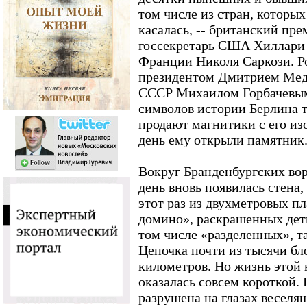
том числе из стран, которы
касалась, -- британский пр
госсекретарь США Хиллари 
Франции Николя Саркози. Р
президентом Дмитрием Мед
СССР Михаилом Горбачевым.
символов истории Берлина т
продают магнитики с его изо
день ему открыли памятник
Вокруг Бранденбургских вор
день вновь появилась стена,
этот раз из двухметровых п
домино», раскрашенных деть
том числе «разделенных», т
Цепочка почти из тысячи бл
километров. Но жизнь этой
оказалась совсем короткой.
разрушена на глазах веселя