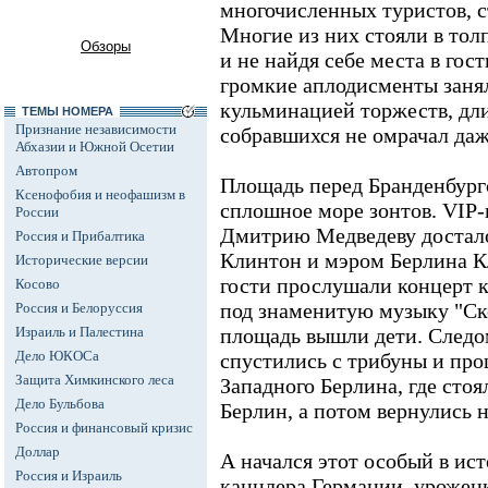
многочисленных туристов, съ
Многие из них стояли в тол
Обзоры
и не найдя себе места в го
громкие аплодисменты занял
кульминацией торжеств, дл
ТЕМЫ НОМЕРА
Признание независимости
собравшихся не омрачал да
Абхазии и Южной Осетии
Автопром
Площадь перед Бранденбург
Ксенофобия и неофашизм в
сплошное море зонтов. VIP-
России
Дмитрию Медведеву достал
Россия и Прибалтика
Клинтон и мэром Берлина К
Исторические версии
гости прослушали концерт к
Косово
под
знаменитую музыку "Ско
Россия и Белоруссия
Израиль и Палестина
площадь вышли дети. След
Дело ЮКОСа
спустились с трибуны и про
Защита Химкинского леса
Западного Берлина, где сто
Дело Бульбова
Берлин, а потом вернулись н
Россия и финансовый кризис
Доллар
А начался этот особый в ис
Россия и Израиль
канцлера Германии, урожен