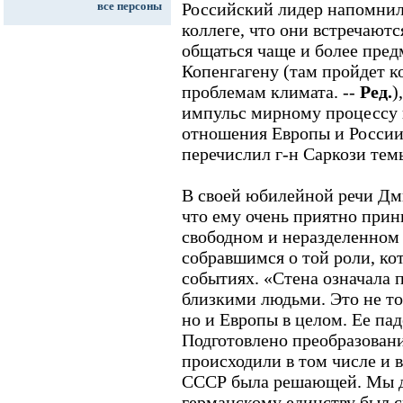
все персоны
Российский лидер напомнил
коллеге, что они встречаютс
общаться чаще и более пред
Копенгагену (там пройдет 
проблемам климата. --
Ред.
)
импульс мирному процессу 
отношения Европы и России,
перечислил г-н Саркози тем
В своей юбилейной речи Дм
что ему очень приятно прин
свободном и неразделенном
собравшимся о той роли, ко
событиях. «Стена означала
близкими людьми. Это не то
но и Европы в целом. Ее па
Подготовлено преобразовани
происходили в том числе и 
СССР была решающей. Мы д
германскому единству был с