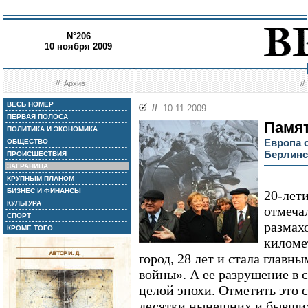
N°206
10 ноября 2009
//
Архив
/
ВЕСЬ НОМЕР
//
10.11.2009
ПЕРВАЯ ПОЛОСА
Памят
ПОЛИТИКА И ЭКОНОМИКА
Европа 
ОБЩЕСТВО
Берлинс
ПРОИСШЕСТВИЯ
ЗАГРАНИЦА
КРУПНЫМ ПЛАНОМ
БИЗНЕС И ФИНАНСЫ
20-лет
КУЛЬТУРА
отмеча
СПОРТ
размах
КРОМЕ ТОГО
киломе
город, 28 лет и стала глав
войны». А ее разрушение в 
целой эпохи. Отметить это 
десятки нынешних и бывших