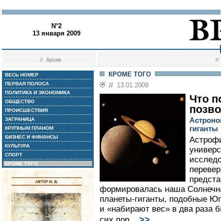
N°2
13 января 2009
//
Архив
/
КРОМЕ ТОГО
ВЕСЬ НОМЕР
ПЕРВАЯ ПОЛОСА
//
13.01.2009
ПОЛИТИКА И ЭКОНОМИКА
Что п
ОБЩЕСТВО
позво
ПРОИСШЕСТВИЯ
Астроно
ЗАГРАНИЦА
гиганты
КРУПНЫМ ПЛАНОМ
БИЗНЕС И ФИНАНСЫ
Астрофи
КУЛЬТУРА
универс
СПОРТ
исследо
КРОМЕ ТОГО
перевер
предста
формировалась наша Солнечна
планеты-гиганты, подобные Юп
и «набирают вес» в два раза б
>>
сих пор...