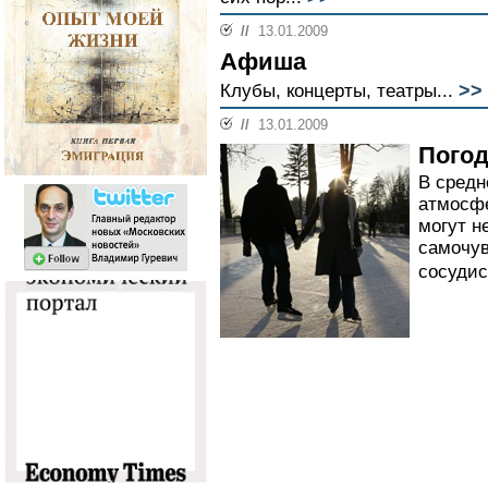
//
13.01.2009
Афиша
>>
Клубы, концерты, театры...
//
13.01.2009
Погод
В средн
атмосфе
могут н
самочув
сосудис