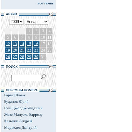
все темы
АРХИВ
1
2
3
4
5
6
7
8
9
10
11
12
13
14
15
16
17
18
19
20
21
22
23
24
25
26
27
28
29
30
31
ПОИСК
ПЕРСОНЫ НОМЕРА
Барак Обама
Буданов Юрий
Буш Джордж-младший
Жозе Мануэль Баррозу
Казьмин Андрей
Медведев Дмитрий