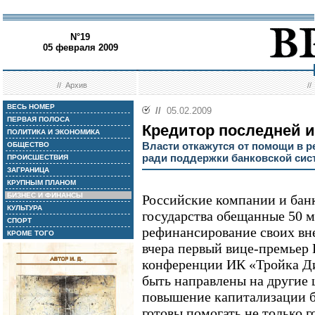
N°19
05 февраля 2009
//
Архив
/
ВЕСЬ НОМЕР
//
05.02.2009
ПЕРВАЯ ПОЛОСА
Кредитор последней 
ПОЛИТИКА И ЭКОНОМИКА
Власти откажутся от помощи в 
ОБЩЕСТВО
ради поддержки банковской си
ПРОИСШЕСТВИЯ
ЗАГРАНИЦА
КРУПНЫМ ПЛАНОМ
БИЗНЕС И ФИНАНСЫ
Российские компании и банк
КУЛЬТУРА
государства обещанные 50 м
СПОРТ
рефинансирование своих вне
КРОМЕ ТОГО
вчера первый вице-премьер 
конференции ИК «Тройка Диа
быть направлены на другие ц
повышение капитализации б
готовы помогать не только 