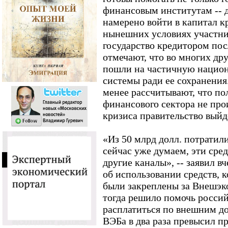
финансовым институтам -- д
намерено войти в капитал к
нынешних условиях участн
государство кредитором по
отмечают, что во многих др
пошли на частичную нацио
системы ради ее сохранения
менее рассчитывают, что по
финансового сектора не про
кризиса правительство выйд
«Из 50 млрд долл. потратили
сейчас уже думаем, эти сред
другие каналы», -- заявил в
об использовании средств, к
были закреплены за Внешэк
тогда решило помочь росси
расплатиться по внешним до
ВЭБа в два раза превысил п