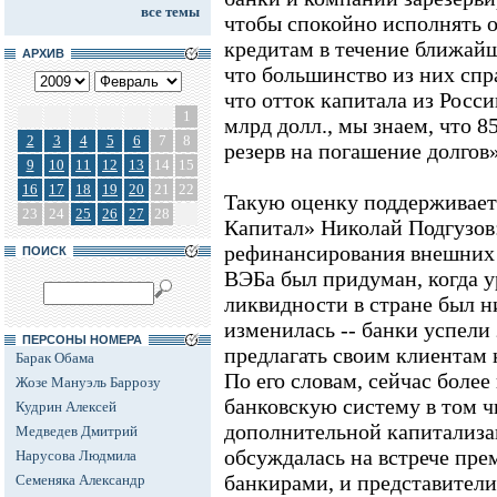
все темы
чтобы спокойно исполнять 
кредитам в течение ближайше
АРХИВ
что большинство из них спр
что отток капитала из Росси
1
млрд долл., мы знаем, что 85
2
3
4
5
6
7
8
резерв на погашение долгов»
9
10
11
12
13
14
15
16
17
18
19
20
21
22
Такую оценку поддерживает
23
24
25
26
27
28
Капитал» Николай Подгузов
рефинансирования внешних
ПОИСК
ВЭБа был придуман, когда 
ликвидности в стране был н
изменилась -- банки успели
ПЕРСОНЫ НОМЕРА
предлагать своим клиентам 
Барак Обама
По его словам, сейчас боле
Жозе Мануэль Баррозу
банковскую систему в том чи
Кудрин Алексей
дополнительной капитализац
Медведев Дмитрий
обсуждалась на встрече пре
Нарусова Людмила
банкирами, и представители
Семеняка Александр