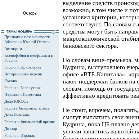
выделение средств происход
возможно, в том числе и по
Обзоры
установил критерии, котор
соответствуют. По словам г
средства могут быть направ
ТЕМЫ НОМЕРА
Признание независимости
макроэкономической стабил
Абхазии и Южной Осетии
банковского сектора.
Автопром
Ксенофобия и неофашизм в
По словам вице-премьера, 
России
Кудрина, выступавшего вчер
Россия и Прибалтика
офисе «ВТБ-Капитала», «пр
Исторические версии
пакет поддержки банков на с
Косово
словам, помощь от государст
Россия и Белоруссия
Израиль и Палестина
эффективно кредитовать ре
Дело ЮКОСа
Защита Химкинского леса
Не стоит, впрочем, полагать
Дело Бульбова
смогут выплатить свои внеш
Россия и финансовый кризис
Кудрина, пока ЦБ плавно де
Доллар
успели запастись валютой н
Россия и Израиль
банки и компании зарезерв