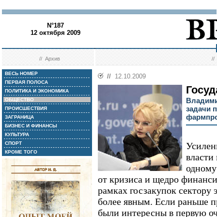
N°187
12 октября 2009
//
Архив
/
ВЕСЬ НОМЕР
//
12.10.2009
ПЕРВАЯ ПОЛОСА
Госуд
ПОЛИТИКА И ЭКОНОМИКА
Владими
ОБЩЕСТВО
задачи 
ПРОИСШЕСТВИЯ
фармпр
ЗАГРАНИЦА
БИЗНЕС И ФИНАНСЫ
КУЛЬТУРА
СПОРТ
Усилен
КРОМЕ ТОГО
власти
одному
от кризиса и щедро финанс
рамках госзакупок сектору 
более явным. Если раньше 
были интересны в первую оч