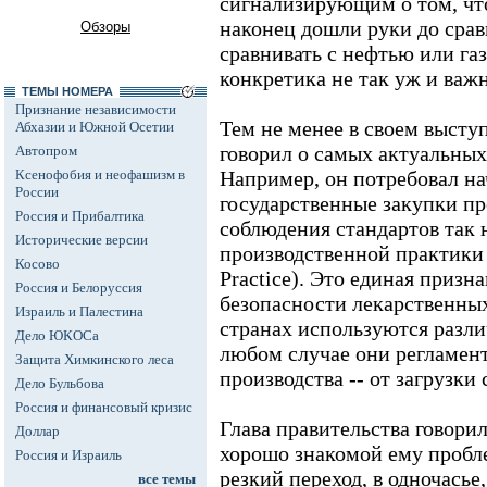
сигнализирующим о том, чт
наконец дошли руки до срав
Обзоры
сравнивать с нефтью или га
конкретика не так уж и важн
ТЕМЫ НОМЕРА
Признание независимости
Тем не менее в своем выст
Абхазии и Южной Осетии
говорил о самых актуальных
Автопром
Ксенофобия и неофашизм в
Например, он потребовал на
России
государственные закупки пр
Россия и Прибалтика
соблюдения стандартов так
Исторические версии
производственной практики 
Косово
Practice). Это единая призн
Россия и Белоруссия
безопасности лекарственных
Израиль и Палестина
странах используются разл
Дело ЮКОСа
любом случае они регламен
Защита Химкинского леса
производства -- от загрузки
Дело Бульбова
Россия и финансовый кризис
Глава правительства говорил
Доллар
хорошо знакомой ему пробл
Россия и Израиль
резкий переход, в одночась
все темы