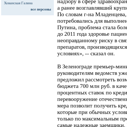
надзору в сфере здравоохран
Хованская Галина
а ранее возглавлявший кру
все персоны
По словам г-на Младенцева, 
потребовались для выполне
Путина, проблема стала бол
до 2011 года здоровье пацие
неоправданному риску в свя
препаратов, производящихс
условиях», -- сказал он.
В Зеленограде премьер-мин
руководителям ведомств уже
предложил рассмотреть воз
бюджета 700 млн руб. в кач
процентных ставок по креди
перевооружение отечествен
мера позволит получить кр
которые при обычных услов
только по максимальным пр
самые надежные заемщики. 