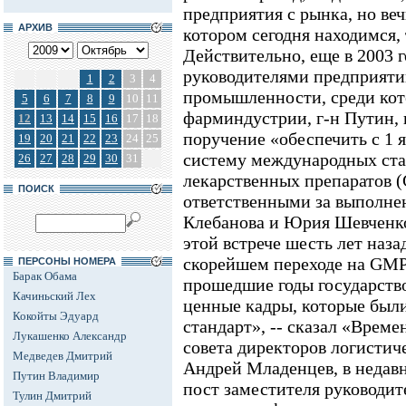
предприятия с рынка, но веч
АРХИВ
котором сегодня находимся,
Действительно, еще в 2003 г
руководителями предприят
1
2
3
4
промышленности, среди кот
5
6
7
8
9
10
11
фарминдустрии, г-н Путин, в
12
13
14
15
16
17
18
поручение «обеспечить с 1 я
19
20
21
22
23
24
25
систему международных ста
26
27
28
29
30
31
лекарственных препаратов 
ПОИСК
ответственными за выполне
Клебанова и Юрия Шевченко
этой встрече шесть лет назад
скорейшем переходе на GMP.
ПЕРСОНЫ НОМЕРА
Барак Обама
прошедшие годы государство
Качиньский Лех
ценные кадры, которые были
Кокойты Эдуард
стандарт», -- сказал «Време
Лукашенко Александр
совета директоров логисти
Медведев Дмитрий
Андрей Младенцев, в неда
Путин Владимир
пост заместителя руководи
Тулин Дмитрий