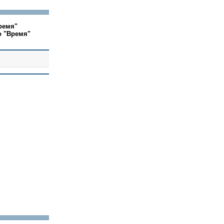
ремя"
о "Время"