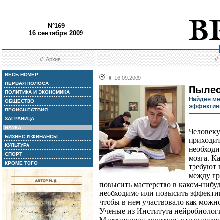
N°169
16 сентября 2009
//
Архив
/
ВЕСЬ НОМЕР
//
16.09.2009
ПЕРВАЯ ПОЛОСА
Пылес
ПОЛИТИКА И ЭКОНОМИКА
Найден ме
ОБЩЕСТВО
эффективн
ПРОИСШЕСТВИЯ
ЗАГРАНИЦА
НАУКА
Человеку
БИЗНЕС И ФИНАНСЫ
приходит
КУЛЬТУРА
необходи
СПОРТ
мозга. К
КРОМЕ ТОГО
требуют 
между гр
повысить мастерство в каком-нибуд
необходимо или повысить эффективн
чтобы в нем участвовало как можно
Ученые из Института нейробиолог
Мартинсриде доказали, что определ