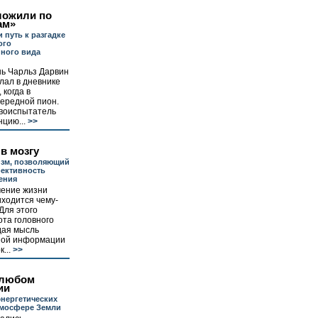
ложили по
ам»
 путь к разгадке
ого
ного вида
нь Чарльз Дарвин
лал в дневнике
 когда в
чередной пион.
твоиспытатель
цию...
>>
в мозгу
изм, позволяющий
ективность
ения
чение жизни
ходится чему-
Для этого
та головного
дая мысль
ной информации
...
>>
 любом
ии
энергетических
тмосфере Земли