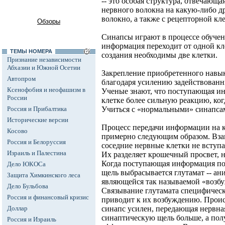
-- это особая структура, отвечающа
нервного волокна на какую-либо д
волокно, а также с рецепторной кл
Обзоры
Синапсы играют в процессе обучен
информация переходит от одной кл
ТЕМЫ НОМЕРА
создания необходимы две клетки.
Признание независимости
Абхазии и Южной Осетии
Закрепление приобретенного навык
Автопром
благодаря усилению задействованн
Ксенофобия и неофашизм в
Ученые знают, что поступающая и
России
клетке более сильную реакцию, ког
Россия и Прибалтика
Учиться с «нормальными» синапсам
Исторические версии
Процесс передачи информации на 
Косово
примерно следующим образом. Вза
Россия и Белоруссия
соседние нервные клетки не вступа
Израиль и Палестина
Их разделяет крошечный просвет, 
Когда поступающая информация поп
Дело ЮКОСа
щель выбрасывается глутамат -- ан
Защита Химкинского леса
являющейся так называемой «возб
Дело Бульбова
Связывание глутамата специфичес
Россия и финансовый кризис
приводит к их возбуждению. Проис
Доллар
синапс усилен, передающая нервная
синаптическую щель больше, а пол
Россия и Израиль