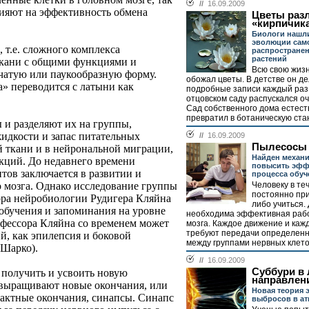
//
16.09.2009
ияют на эффективность обмена
Цветы раз
«кирпичик
Биологи нашли
эволюции сам
, т.е. сложного комплекса
распространен
растений
ткани с общими функциями и
Всю свою жиз
чатую или паукообразную форму.
обожал цветы. В детстве он де
ра» переводится с латыни как
подробные записи каждый раз,
отцовском саду распускался о
Сад собственного дома естес
превратил в ботаническую стан
и разделяют их на группы,
идкости и запас питательных
//
16.09.2009
Пылесосы 
й ткани и в нейрональной миграции,
Найден механ
кций. До недавнего времени
повысить эфф
итов заключается в развитии и
процесса обуч
Человеку в те
 мозга. Однако исследование группы
постоянно при
ора нейробиологии Рудигера Кляйна
либо учиться. 
обучения и запоминания на уровне
необходима эффективная рабо
офессора Кляйна со временем может
мозга. Каждое движение и каж
требуют передачи определен
й, как эпилепсия и боковой
между группами нервных клеток
 Шарко).
//
16.09.2009
Суббури в
. получить и усвоить новую
направлен
выращивают новые окончания, или
Новая теория 
актные окончания, синапсы. Синапс
выбросов в а