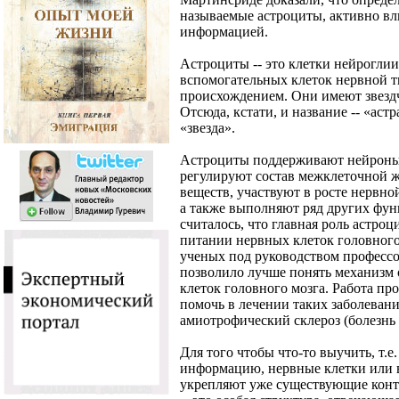
называемые астроциты, активно вл
информацией.
Астроциты -- это клетки нейроглии
вспомогательных клеток нервной 
происхождением. Они имеют звезд
Отсюда, кстати, и название -- «аст
«звезда».
Астроциты поддерживают нейроны 
регулируют состав межклеточной ж
веществ, участвуют в росте нервно
а также выполняют ряд других фун
считалось, что главная роль астроц
питании нервных клеток головного
ученых под руководством професс
позволило лучше понять механизм 
клеток головного мозга. Работа пр
помочь в лечении таких заболевани
амиотрофический склероз (болезнь
Для того чтобы что-то выучить, т.е
информацию, нервные клетки или 
укрепляют уже существующие конт