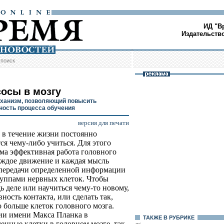
ИД "В
Издательств
/
поиск
осы в мозгу
ханизм, позволяющий повысить
ость процесса обучения
версия для печати
 в течение жизни постоянно
ся чему-либо учиться. Для этого
ма эффективная работа головного
аждое движение и каждая мысль
передачи определенной информации
уппами нервных клеток. Чтобы
ь деле или научиться чему-то новому,
ость контакта, или сделать так,
 больше клеток головного мозга.
ии имени Макса Планка в
ТАКЖЕ В РУБРИКЕ
енные клетки в головном мозге, так