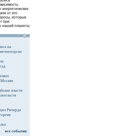
ались
ависимость
 энергетических
мли от его
бросы, которые
т при
ы нашей планеты
ась на
лнечногорске
ов
суд
аемых
в Москве
йские власти
оятельств
дил Ричарда
еоргия
алог
все события