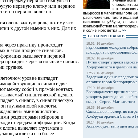
я за передачу нервного импульса с
Ученые попыт
определить з
ругую нервную клетку или нервное
интенсивности
етки на нервное волокно.
выбросов в магнитном поле Зе
расположения. Такого рода вы
называются суббури, возникаю
ия очень важную роль, потому что
взаимодействии магнитосфер
етки к другой именно в них. Для их
и солнечного ветра....
>>
БЕЗ КОМMЕНТАРИЕВ
18:51, 16 декабря
а через практику происходит
Радикальная молодежь собрал
ых в этом процессе синапсов.
площади в подмосковном Со
нформация вызывает в нервной
18:32, 16 декабря
да проходит через «сильный» синапс.
Путин отверг упреки адвокат
и труднее.
Ходорковского в давлении на 
17:58, 16 декабря
Задержан один из предполаг
клеточном уровне выглядит
организаторов беспорядков 
имодействующие в синапсе две
17:10, 16 декабря
ют между собой в прямой контакт.
Европарламент призвал росси
называемый синаптической щелью.
ускорить расследование обст
адает в синапс, в синаптическую
смерти Сергея Магнитского
ион глутаминовой кислоты,
16:35, 16 декабря
уждающей» аминокислотой.
Саакашвили посмертно награ
Холбрука орденом Святого Г
кими рецепторами нейронов и
ходит передача информации. Когда
16:14, 16 декабря
Ассанж будет выпущен под з
 клетка выделяет глутамата в
учающая клетка его более