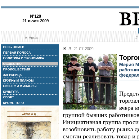
N°128
21 июля 2009
//
Архив
/
ВЕСЬ НОМЕР
//
21.07.2009
ПЕРВАЯ ПОЛОСА
Торго
ПОЛИТИКА И ЭКОНОМИКА
Мэрия М
ОБЩЕСТВО
работни
ПРОИСШЕСТВИЯ
федерал
ЗАГРАНИЦА
КРУПНЫМ ПЛАНОМ
БИЗНЕС И ФИНАНСЫ
КУЛЬТУРА
Предст
СПОРТ
торгов
КРОМЕ ТОГО
вчера 
группой бывших работников
Инициативная группа просил
возобновить работу рынка д
смогли реализовать товар и 