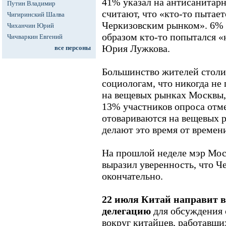
41% указал на антисанитар
Путин Владимир
считают, что «кто-то пытает
Чигиринский Шалва
Черкизовским рынком». 6% 
Чиханчин Юрий
образом кто-то попытался «
Чичваркин Евгений
Юрия Лужкова.
все персоны
Большинство жителей столи
социологам, что никогда не
на вещевых рынках Москвы, 
13% участников опроса отме
отовариваются на вещевых р
делают это время от времен
На прошлой неделе мэр Мо
выразил уверенность, что Ч
окончательно.
22 июля Китай направит 
делегацию
для обсуждения 
вокруг китайцев, работавши