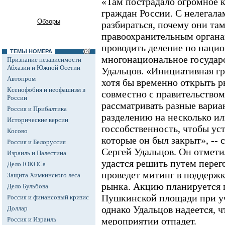
«Там пострадало огромное к
граждан России. С нелегал
Обзоры
разбираться, почему они та
правоохранительным органам
проводить деление по нацио
ТЕМЫ НОМЕРА
многонациональное государс
Признание независимости
Абхазии и Южной Осетии
Удальцов. «Инициативная гр
Автопром
хотя бы временно открыть р
Ксенофобия и неофашизм в
совместно с правительство
России
рассматривать разные вариа
Россия и Прибалтика
разделению на несколько ил
Исторические версии
госсобственность, чтобы ус
Косово
которые он был закрыт», -- 
Россия и Белоруссия
Сергей Удальцов. Он отмети
Израиль и Палестина
удастся решить путем перег
Дело ЮКОСа
проведет митинг в поддержк
Защита Химкинского леса
рынка. Акцию планируется 
Дело Бульбова
Пушкинской площади при уч
Россия и финансовый кризис
однако Удальцов надеется, ч
Доллар
Россия и Израиль
мероприятии отпадет.