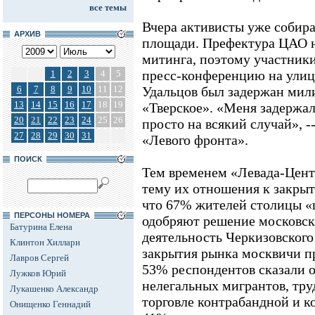
все темы
Вчера активисты уже собир
АРХИВ
площади. Префектура ЦАО н
митинга, поэтому участник
пресс-конференцию на улице
1
2
3
4
5
6
7
8
9
10
11
12
Удальцов был задержан мил
13
14
15
16
17
18
19
«Тверское». «Меня задержал
20
21
22
23
24
25
26
просто на всякий случай», -
27
28
29
30
31
«Левого фронта».
ПОИСК
Тем временем «Левада-Цент
тему их отношения к закрыт
что 67% жителей столицы «
ПЕРСОНЫ НОМЕРА
одобряют решение московск
Батурина Елена
деятельность Черкизовског
Клинтон Хиллари
закрытия рынка москвичи п
Лавров Сергей
53% респондентов сказали 
Лужков Юрий
нелегальных мигрантов, тру
Лукашенко Александр
торговле контрабандной и к
Онищенко Геннадий