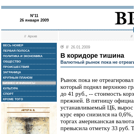
N°11
26 января 2009
//
Архив
/
ВЕСЬ НОМЕР
//
26.01.2009
ПЕРВАЯ ПОЛОСА
В коридоре тишина
ПОЛИТИКА И ЭКОНОМИКА
Валютный рынок пока не отреаг
ОБЩЕСТВО
ПРОИСШЕСТВИЯ
ЗАГРАНИЦА
КРУПНЫМ ПЛАНОМ
Рынок пока не отреагировал
БИЗНЕС И ФИНАНСЫ
который поднял верхнюю гр
КУЛЬТУРА
до 41 руб., -- стоимость ко
СПОРТ
прежней. В пятницу официа
КРОМЕ ТОГО
устанавливаемый ЦБ, вырос в
курс евро снизился на 0,6%, 
торгах американская валюта
превысила отметку 33 руб. 