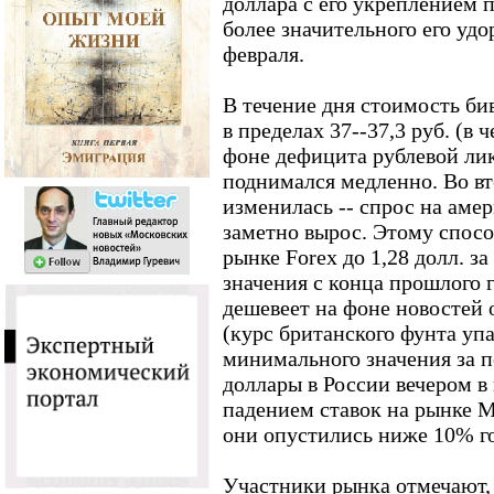
доллара с его укреплением 
более значительного его удо
февраля.
В течение дня стоимость би
в пределах 37--37,3 руб. (в ч
фоне дефицита рублевой ли
поднимался медленно. Во вт
изменилась -- спрос на аме
заметно вырос. Этому спосо
рынке Forex до 1,28 долл. за
значения с конца прошлого 
дешевеет на фоне новостей 
(курс британского фунта упал
минимального значения за п
доллары в России вечером в
падением ставок на рынке М
они опустились ниже 10% г
Участники рынка отмечают, 