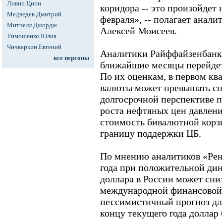
Ливни Ципи
коридора -- это произойдет 
Медведев Дмитрий
февраля», -- полагает анал
Митчелл Джордж
Алексей Моисеев.
Тимошенко Юлия
Чичваркин Евгений
Аналитики Райффайзенбанка
все персоны
ближайшие месяцы перейдет
По их оценкам, в первом кв
валюты может превышать спр
долгосрочной перспективе п
роста нефтяных цен давлени
стоимость бивалютной корз
границу поддержки ЦБ.
По мнению аналитиков «Рен
года при положительной дин
доллара в России может сниз
международной финансовой 
пессимистичный прогноз дл
концу текущего года доллар 