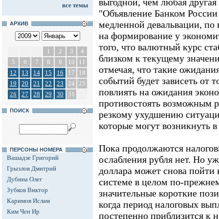
выгодной, чем любая другая
все темы
"Объявление Банком России
медленной девальвации, по 
АРХИВ
на формирование у экономи
того, что валютный курс ста
1
2
3
4
близком к текущему значени
5
6
7
8
9
10
11
отмечая, что такие ожидани
12
13
14
15
16
17
18
событий будет зависеть от т
19
20
21
22
23
24
25
повлиять на ожидания эконо
26
27
28
29
30
31
противостоять возможным ри
ПОИСК
резкому ухудшению ситуаци
которые могут возникнуть в
Пока продолжаются налоговы
ПЕРСОНЫ НОМЕРА
Вашадзе Григорий
ослабления рубля нет. Но уж
Грызлов Дмитрий
доллара может снова пойти 
Дубина Олег
системе в целом по-прежнем
Зубков Виктор
значительные короткие пози
Каримов Ислам
когда период налоговых вып
Ким Чен Ир
постепенно приблизится к н