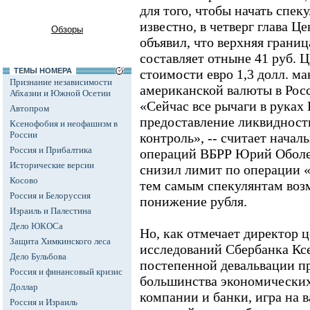
для того, чтобы начать спек
известно, в четверг глава Ц
Обзоры
объявил, что верхняя грани
составляет отныне 41 руб. Ц
ТЕМЫ НОМЕРА
стоимости евро 1,3 долл. м
Признание независимости
американской валюты в Росс
Абхазии и Южной Осетии
«Сейчас все рычаги в руках
Автопром
предоставление ликвидност
Ксенофобия и неофашизм в
России
контроль», -- считает нача
Россия и Прибалтика
операций ВБРР Юрий Оболен
Исторические версии
снизил лимит по операции 
Косово
тем самым спекулянтам воз
Россия и Белоруссия
понижение рубля.
Израиль и Палестина
Дело ЮКОСа
Но, как отмечает директор
Защита Химкинского леса
исследований Сбербанка Кс
Дело Бульбова
постепенной девальвации пр
Россия и финансовый кризис
большинства экономических 
Доллар
компании и банки, игра на 
Россия и Израиль