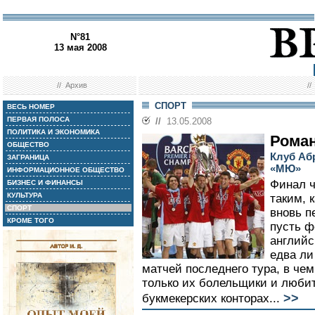
N°81
13 мая 2008
//
Архив
/
СПОРТ
ВЕСЬ НОМЕР
ПЕРВАЯ ПОЛОСА
//
13.05.2008
ПОЛИТИКА И ЭКОНОМИКА
Роман
ОБЩЕСТВО
Клуб Абр
ЗАГРАНИЦА
«МЮ»
ИНФОРМАЦИОННОЕ ОБЩЕСТВО
Финал ч
БИЗНЕС И ФИНАНСЫ
КУЛЬТУРА
таким, 
СПОРТ
вновь п
КРОМЕ ТОГО
пусть ф
английс
едва ли
матчей последнего тура, в че
только их болельщики и любит
>>
букмекерских конторах...