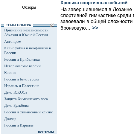
Хроника спортивных событий
Обзоры
На завершившемся в Лозанне 
спортивной гимнастике среди
завоевали в общей сложности 
ТЕМЫ НОМЕРА
>>
бронзовую...
Признание независимости
Абхазии и Южной Осетии
Автопром
Ксенофобия и неофашизм в
России
Россия и Прибалтика
Исторические версии
Косово
Россия и Белоруссия
Израиль и Палестина
Дело ЮКОСа
Защита Химкинского леса
Дело Бульбова
Россия и финансовый кризис
Доллар
Россия и Израиль
все темы