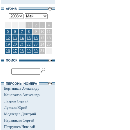
АРХИВ
1
2
3
4
5
6
7
8
9
10
11
12
13
14
15
16
17
18
19
20
21
22
23
24
25
26
27
28
29
30
31
ПОИСК
ПЕРСОНЫ НОМЕРА
Бортников Александр
Коновалов Александр
Лавров Сергей
Лужков Юрий
Медведев Дмитрий
Нарышкин Сергей
Патрушев Николай