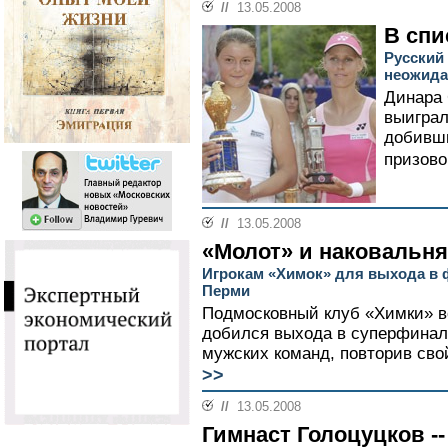
//
13.05.2008
В спи
Русский
неожида
Динара 
выиграл
добивши
призово
//
13.05.2008
«Молот» и наковальня
Игрокам «Химок» для выхода в 
Перми
Подмосковный клуб «Химки» во
добился выхода в суперфинал
мужских команд, повторив свой
>>
//
13.05.2008
Гимнаст Голоцуцков -