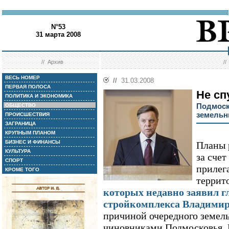
N°53
31 марта 2008
//
Архив
/
ВЕСЬ НОМЕР
//
31.03.2008
ПЕРВАЯ ПОЛОСА
Не сп
ПОЛИТИКА И ЭКОНОМИКА
Подмоск
ОБЩЕСТВО
земельн
ПРОИСШЕСТВИЯ
ЗАГРАНИЦА
КРУПНЫМ ПЛАНОМ
БИЗНЕС И ФИНАНСЫ
Планы 
КУЛЬТУРА
за счет
СПОРТ
прилег
КРОМЕ ТОГО
террит
которых недавно заявил г
стройкомплекса Владимир
причиной очередного земел
чиновниками Подмосковья. 