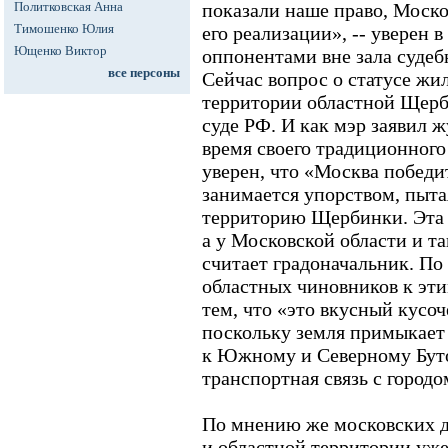
Политковская Анна
показали наше право, Моско
Тимошенко Юлия
его реализации», -- уверен 
Ющенко Виктор
оппонентами вне зала суде
все персоны
Сейчас вопрос о статусе жи
территории областной Щерб
суде РФ. И как мэр заявил 
время своего традиционного 
уверен, что «Москва победи
занимается упорством, пыта
территорию Щербинки. Эта 
а у Московской области и та
считает градоначальник. По
областных чиновников к эти
тем, что «это вкусный кусоч
поскольку земля примыкает 
к Южному и Северному Буто
транспортная связь с городо
По мнению же московских де
и областной территории уже