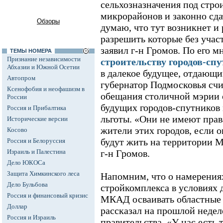
сельхозназначения под стро
микрорайонов и законно сда
Обзоры
думаю, что тут возникнет и 
разрешить которые без участ
заявил г-н Громов. По его 
ТЕМЫ НОМЕРА
Признание независимости
строительству городов-сп
Абхазии и Южной Осетии
в далекое будущее, отдающи
Автопром
губернатор Подмосковья с
Ксенофобия и неофашизм в
обещания столичной мэрии 
России
будущих городов-спутников
Россия и Прибалтика
льготы. «Они не имеют прав
Исторические версии
жители этих городов, если 
Косово
будут жить на территории Мо
Россия и Белоруссия
Израиль и Палестина
г-н Громов.
Дело ЮКОСа
Защита Химкинского леса
Напомним, что о намерения
Дело Бульбова
стройкомплекса в условиях 
Россия и финансовый кризис
МКАД осваивать областные
Доллар
рассказал на прошлой недел
Россия и Израиль
правительства. «У нас есть 