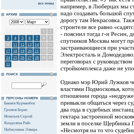
все темы
например, в Люберцах мы ст
надо создавать большой спут
АРХИВ
дорогу там Некрасовка. Такж
строители все равно «садят
1
2
- пояснил тогда г-н Ресин, д
3
4
5
6
7
8
9
спутников Москвы могут пр
10
11
12
13
14
15
16
застраивающиеся при участ
17
18
19
20
21
22
23
Электросталь и Домодедово.
24
25
26
27
28
29
30
переговорах с руководством 
31
стройкомплекса даже не уп
ПОИСК
Однако мэр Юрий Лужков чет
властями Подмосковья, кото
отношении города «недруже
ПЕРСОНЫ НОМЕРА
привыкли общаться через су
Бакиев Курманбек
два года в судебных инстанц
Громов Борис
гектара застроенной моско
Игнатьев Сергей
земли в поселке Щербинка П
Кондолиза Райс
«Несмотря на то что судеб
Набиуллина Элвира