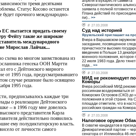
апреля в Бухаресте саммита
зависимости тремя десятками
Североатлантического альянса
роблемы. Статус Косово останется
заявила о полной готовности 
Плана действий по присоедин
не будет прочного международно-
пи)...
>>
//
27.03.2008
Суд над историей
о ЕС пытается придать своему
Ярузельский приглашает на пр
еру Фейту такие же широкие
Вчера в Варшавском окружном 
дставитель международного
заседание, посвященное след
не Мирослав Лайчак...
причастности высоких государ
введению в Польше 13 декабря
военного положения, которое
во схема во многом заимствована из
22 июля 1983 года. Дело тянет
посланника генсека ООН Мартти
года...
>>
сал его с Дейтонского мирного
//
27.03.2008
не от 1995 года, предусматривавшего
МИД не рекомендует п
 том случае решение было освящено
Коморы
абря 1995 года.
Вчера российский МИД реком
россиянам воздерживаться от 
Коморских Островов (СКО) до
сти, предписывалось каждые три
положения в этой стране. На 
лады о реализации Дейтонского
площади отметили, что в нас
шке -- в 1996 году мне довелось
российских граждан на Коморах
 высокого представителя Карла
//
27.03.2008
тавителя действительно появились
Налоговое оружие Оба
шие ему полудиктаторскую власть.
В схватке кандидатов в прези
ависело от личности самого
Демократической партии -- че
сенатора от Иллинойса 46-лет