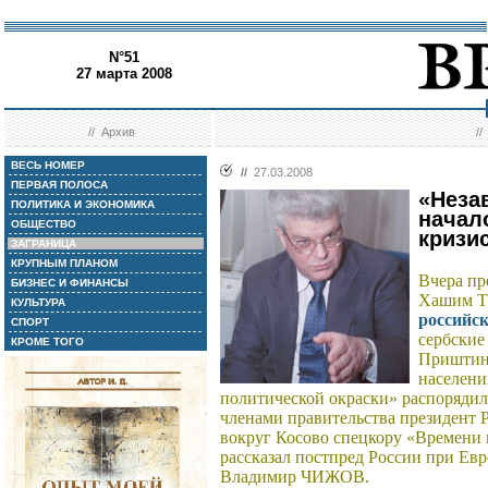
N°51
27 марта 2008
//
Архив
/
ВЕСЬ НОМЕР
//
27.03.2008
ПЕРВАЯ ПОЛОСА
«Неза
ПОЛИТИКА И ЭКОНОМИКА
начал
ОБЩЕСТВО
кризи
ЗАГРАНИЦА
КРУПНЫМ ПЛАНОМ
Вчера пр
БИЗНЕС И ФИНАНСЫ
Хашим Та
КУЛЬТУРА
российс
СПОРТ
сербские
КРОМЕ ТОГО
Приштино
населени
политической окраски» распорядил
членами правительства президент
вокруг Косово спецкору «Времен
рассказал постпред России при Ев
Владимир ЧИЖОВ.