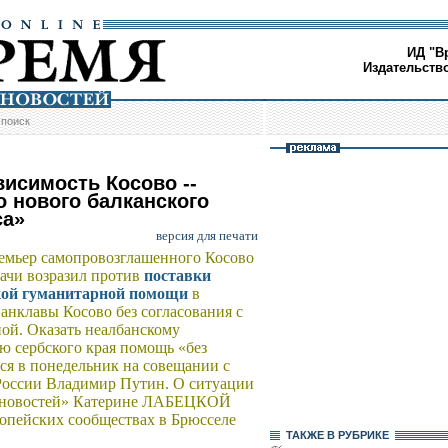
ИД "В
Издательств
/
поиск
висимость Косово --
о нового балканского
са»
версия для печати
емьер самопровозглашенного Косово
чи возразил против
поставки
кой гуманитарной помощи
в
 анклавы Косово без согласования с
й. Оказать неалбанскому
ю сербского края помощь «без
ся в понедельник на совещании с
 России Владимир Путин. О ситуации
и новостей» Катерине ЛАБЕЦКОЙ
ропейских сообществах в Брюсселе
ТАКЖЕ В РУБРИКЕ