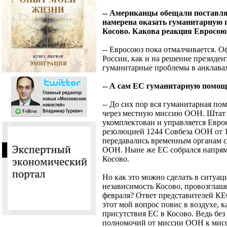
-- Американцы обещали поставл
намерена оказать гуманитарную 
Косово. Какова реакция Евросою
-- Евросоюз пока отмалчивается. 
России, как и на решение президе
гуманитарные проблемы в анклавах
-- А сам ЕС гуманитарную помощ
-- До сих пор вся гуманитарная по
через местную миссию ООН. Штат 
укомплектован и управляется Евро
резолюцией 1244 Совбеза ООН от 1
передавались временным органам с
ООН. Ныне же ЕС собрался напрям
Косово.
Но как это можно сделать в ситуаци
независимость Косово, провозглаш
февраля? Ответ представителей КЕ
этот мой вопрос повис в воздухе, к
присутствия ЕС в Косово. Ведь бе
полномочий от миссии ООН к мисс