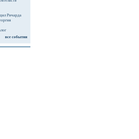
оятельств
дил Ричарда
еоргия
алог
все события