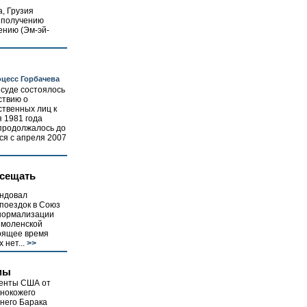
, Грузия
к получению
ению (Эм-эй-
оцесс Горбачева
суде состоялось
ствию о
ственных лиц к
 1981 года
 продолжалось до
ся с апреля 2007
осещать
ендовал
поездок в Союз
 нормализации
Смоленской
тоящее время
 нет...
>>
мы
денты США от
рнокожего
него Барака