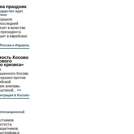
на праздник
ударство ждет
тина
Израиля
 последний
зит в качестве
 президента
шит в еврейское
Россия и Израиль
мость Косово
нового
о кризиса»
р
ашенного Косово
озразил против
ийской
кие анклавы
штиной...
>>
итуация в Косово
оппозиционной
астников
отеста
ащитников,
 штрафам и