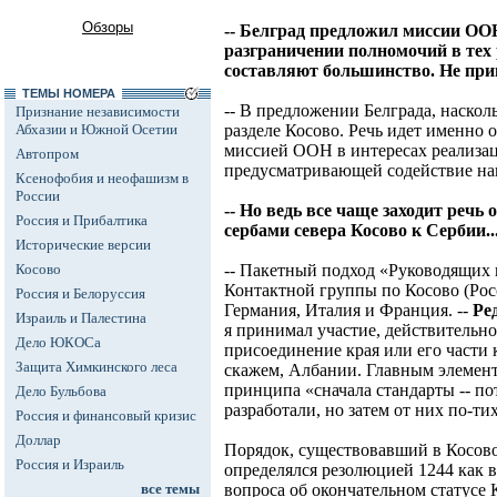
Обзоры
-- Белград предложил миссии ООН
разграничении полномочий в тех 
составляют большинство. Не прив
ТЕМЫ НОМЕРА
-- В предложении Белграда, насколь
Признание независимости
Абхазии и Южной Осетии
разделе Косово. Речь идет именно 
миссией ООН в интересах реализа
Автопром
предусматривающей содействие н
Ксенофобия и неофашизм в
России
-- Но ведь все чаще заходит речь
Россия и Прибалтика
сербами севера Косово к Сербии..
Исторические версии
Косово
-- Пакетный подход «Руководящих
Контактной группы по Косово (Ро
Россия и Белоруссия
Германия, Италия и Франция. --
Ре
Израиль и Палестина
я принимал участие, действительно
Дело ЮКОСа
присоединение края или его части 
Защита Химкинского леса
скажем, Албании. Главным элемен
принципа «сначала стандарты -- по
Дело Бульбова
разработали, но затем от них по-т
Россия и финансовый кризис
Доллар
Порядок, существовавший в Косово 
Россия и Израиль
определялся резолюцией 1244 как 
все темы
вопроса об окончательном статусе