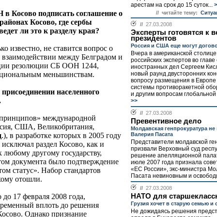
арестам на срок до 15 суток...
>
 в Косово подписать соглашение о
// читайте тему:
Ситуа
районах Косово, где сербы
//
27.03.2008
едет ли это к разделу края?
Эксперты готовятся к в
президентов
Россия и США еще могут догов
ко известно, не ставится вопрос о
Вчера в американской столице
о взаимодействии между Белградом и
российских экспертов во главе
ции резолюции СБ ООН 1244,
иностранных дел Сергеем Кис
ациональным меньшинствам.
новый раунд двусторонних кон
вопросу размещения в Европе
системы противоракетной об
 о присоединении населенного
и другим вопросам глобальной 
.
>>
//
27.03.2008
 принципов» международной
Превентивное дело
ссия, США, Великобритания,
Молдавская генпрокуратура не
д
.), в разработке которых в 2005 году
Валерия Пасата
Представители молдавской ге
 исключал раздел Косово, как и
призвали Верховный суд респ
к любому другому государству,
решение апелляционной палат
том документа было подтверждение
июле 2007 года признала сове
«ЕС России», экс-министра М
том статус». Набор стандартов
Пасата невиновным и освободил
ихому отошли.
//
27.03.2008
до 17 февраля 2008 года,
НАТО для старшекласс
Грузия хочет в старую семью и
временный вплоть до решения
Не дожидаясь решения предст
 Косово. Однако признание