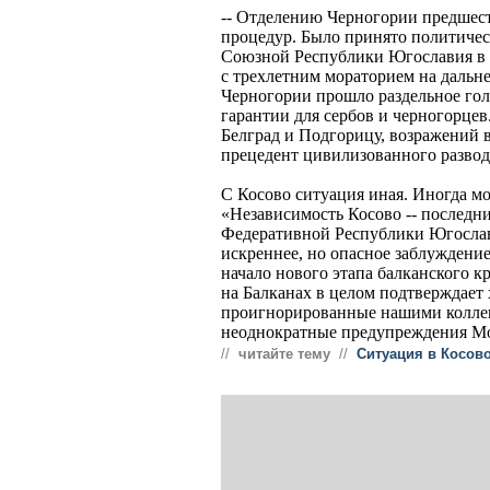
-- Отделению Черногории предшест
процедур. Было принято политичес
Союзной Республики Югославия в 
с трехлетним мораторием на дальн
Черногории прошло раздельное гол
гарантии для сербов и черногорце
Белград и Подгорицу, возражений 
прецедент цивилизованного развод
С Косово ситуация иная. Иногда мо
«Независимость Косово -- последн
Федеративной Республики Югослав
искреннее, но опасное заблуждение
начало нового этапа балканского к
на Балканах в целом подтверждает
проигнорированные нашими коллега
неоднократные предупреждения М
//
читайте тему
//
Ситуация в Косов