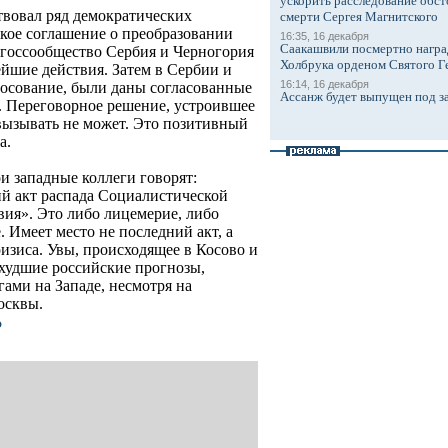
ускорить расследование обст
вовал ряд демократических
смерти Сергея Магнитского
кое соглашение о преобразовании
16:35, 16 декабря
Саакашвили посмертно награ
госсообщество Сербия и Черногория
Холбрука орденом Святого Г
ейшие действия. Затем в Сербии и
16:14, 16 декабря
осование, были даны согласованные
Ассанж будет выпущен под з
в. Переговорное решение, устроившее
вызывать не может. Это позитивный
а.
и западные коллеги говорят:
ий акт распада Социалистической
ия». Это либо лицемерие, либо
. Имеет место не последний акт, а
ризиса. Увы, происходящее в Косово и
 худшие российские прогнозы,
ми на Западе, несмотря на
осквы.
о