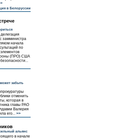
>
ция в Белоруссии
стрече
ориться
 делегация
 с замминистра
ляком начала
сультаций по
 элементов
ороны (ПРО) США
безопасности...
 может забыть
нпрокуратуры
ублики отменить
ы, которая в
тника главы РАО
олдавии Валерия
а его...
>>
ников
 сильный альянс
оящего в начале