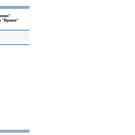
ремя"
о "Время"