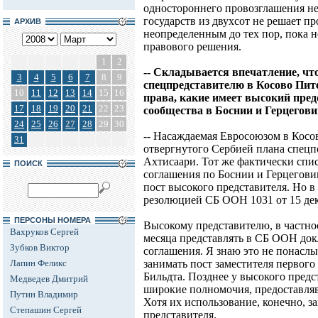
одностороннего провозглашения не
государств из двухсот не решает п
АРХИВ
неопределенным до тех пор, пока 
правового решения.
1
2
-- Складывается впечатление, чт
3
4
5
6
7
8
9
спецпредставителю в Косово Пит
10
11
12
13
14
15
16
права, какие имеет высокий пре
17
18
19
20
21
22
23
сообщества в Боснии и Герцегови
24
25
26
27
28
29
30
-- Насаждаемая Евросоюзом в Косо
31
отвергнутого Сербией плана спец
Ахтисаари. Тот же фактически спи
ПОИСК
соглашения по Боснии и Герцегови
пост высокого представителя. Но в
резолюцией СБ ООН 1031 от 15 дек
ПЕРСОНЫ НОМЕРА
Высокому представителю, в частно
Вахруков Сергей
месяца представлять в СБ ООН док
Зубков Виктор
соглашения. Я знаю это не понаслы
Лапин Феликс
занимать пост заместителя первого
Бильдта. Позднее у высокого предс
Медведев Дмитрий
широкие полномочия, предоставляв
Путин Владимир
Хотя их использование, конечно, з
Степашин Сергей
представителя.