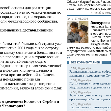
Обамы и бывшей первой леди,
штата Нью-Йорк 60-летней Хил
вовой основы для реализации
в ход пошли налоговые деклара
, создавшие некую «международную
// читайте тему
и юридического, ни морального
//
27.03.2008
воли международного сообщества.
Экскурсия 
Королева Вел
национализма дестабилизацией
Елизавета Вт
вчера для пр
Николя Саркоз
Карлы Бруни-
ройства этой балканской страны уже
экскурсию по 
оглашение 2001 года сняло остроту
замку, где разместились приб
государственным визитом выс
ии между славянским большинством
французские гости, передает
 в последние дни в стране возник
>>
 из-за дестабилизирующего
БЕЗ КОМMЕНТАРИЕВ
Младший партнер правительственной
18:51, 16 декабря
ия албанцев хлопнула дверью и
Радикальная молодежь собрал
теста против действий кабинета.
площади в подмосковном Со
я немедленно признала
18:32, 16 декабря
, они настаивают на расширении
Путин отверг упреки адвокат
Ходорковского в давлении на 
символики, включая албанский флаг,
17:58, 16 декабря
Задержан один из предполаг
организаторов беспорядков 
 отделением Косово от Сербии и
17:10, 16 декабря
и Черногория?
Европарламент призвал росси