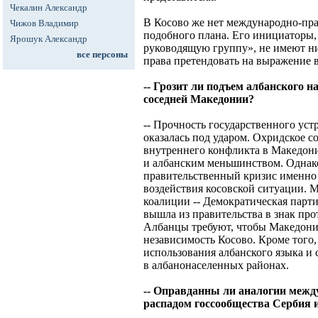
Чекалин Александр
В Косово же нет международно-пра
Чижов Владимир
подобного плана. Его инициаторы
Ярошук Александр
руководящую группу», не имеют н
все персоны
права претендовать на выражение 
-- Грозит ли подъем албанского 
соседней Македонии?
-- Прочность государственного уст
оказалась под ударом. Охридское с
внутреннего конфликта в Македон
и албанским меньшинством. Однако
правительственный кризис именно
воздействия косовской ситуации. 
коалиции -- Демократическая парт
вышла из правительства в знак про
Албанцы требуют, чтобы Македони
независимость Косово. Кроме того
использования албанского языка и 
в албанонаселенных районах.
-- Оправданны ли аналогии между
распадом госсообщества Сербия 