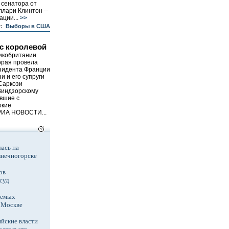
 сенатора от
лари Клинтон --
ции...
>>
:
Выборы в США
с королевой
икобритании
орая провела
езидента Франции
и и его супруги
Саркози
Виндзорскому
ывшие с
окие
 РИА НОВОСТИ...
ась на
лнечногорске
ов
суд
аемых
в Москве
йские власти