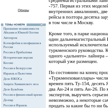
среднемагистральными лайн
-757. Первая из этих моделе
Обзоры
внутренних авиалиниях, дв
рейсы в полтора десятка за
в том числе в Москву.
ТЕМЫ НОМЕРА
Признание независимости
Абхазии и Южной Осетии
Кроме того, в парке национ
Автопром
один дальнемагистральный 
Ксенофобия и неофашизм в
используемый исключитель
России
туркменского руководства. 
Россия и Прибалтика
одного «дальнего» лайнера -
Исторические версии
который уже размещен.
Косово
Россия и Белоруссия
По состоянию на конец прош
Израиль и Палестина
«Туркменховаеллары» числи
Дело ЮКОСа
времен пять Ту-154, десять 
Защита Химкинского леса
два Ан-24 и пять Ан-26. По
Дело Бульбова
экспертов, выручить серьез
Россия и финансовый кризис
невозможно, а некоторые с
Доллар
продать за какие бы то ни б
Россия и Израиль