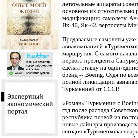
летательные аппараты совет
основном их относительно 
модификации: самолеты Ан-2
Як-40, Як-42, вертолеты Ми
Продаваемые самолеты уже 
авиакомпанией «Туркменхов
маршрутах. С самого начала
первого президента Сапурм
сделал ставку на один-еди
бренд -- Boeing. Судя по вс
полной ликвидации авиапар
Туркменией от СССР.
«Роман» Туркмении с Boein
год после распада Советског
республика первой из постс
новые лайнеры производств
сегодня «Туркменховаеллары