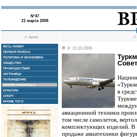
N°47
21 марта 2008
//
Архив
/
ВЕСЬ НОМЕР
//
21.03.2008
ПЕРВАЯ ПОЛОСА
Туркм
ПОЛИТИКА И ЭКОНОМИКА
Сове
ОБЩЕСТВО
ПРОИСШЕСТВИЯ
ЗАГРАНИЦА
Национ
ТЕЛЕВИДЕНИЕ
«Туркм
БИЗНЕС И ФИНАНСЫ
в сред
КУЛЬТУРА
СПОРТ
Туркме
КРОМЕ ТОГО
междун
авиационной техники произв
том числе самолетов, вертол
комплектующих изделий. В 
продаже авиатехники фигу