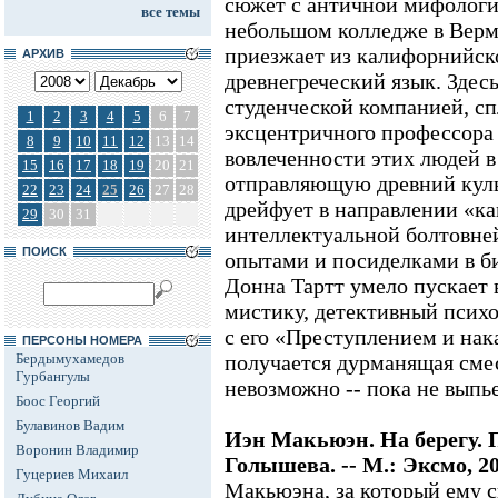
сюжет с античной мифологи
все темы
небольшом колледже в Вермо
приезжает из калифорнийск
АРХИВ
древнегреческий язык. Здесь
студенческой компанией, с
1
2
3
4
5
6
7
эксцентричного профессора 
8
9
10
11
12
13
14
вовлеченности этих людей в
15
16
17
18
19
20
21
отправляющую древний культ
22
23
24
25
26
27
28
дрейфует в направлении «ка
29
30
31
интеллектуальной болтовне
ПОИСК
опытами и посиделками в б
Донна Тартт умело пускает 
мистику, детективный психо
с его «Преступлением и нак
ПЕРСОНЫ НОМЕРА
Бердымухамедов
получается дурманящая смес
Гурбангулы
невозможно -- пока не выпь
Боос Георгий
Булавинов Вадим
Иэн Макьюэн. На берегу. П
Воронин Владимир
Голышева. -- М.: Эксмо, 2
Гуцериев Михаил
Макьюэна, за который ему с