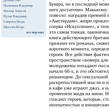
Дубина Олег
Букера, но в последний моме
Малышков Владимир
него достаточно. Макьюэну 
Миллер Алексей
повезло: наградив премией
Путин Владимир
«Амстердам», жюри прокати
Смирнов Игорь
сперва «Искупление», а теп
Щеголев Игорь
это самая тонкая, лаконичн
все персоны
книга действующего британс
прежних его романах, сюжет
короткого момента, опреде
героев. Все действие факти
пространством «номера для 
молодожены попадают после
начало 60-х, и это обстоятел
решающим. До сексуальной
раскрепостившей мысли и нр
в кафе уже играют джаз, а 
променяли миди на мини. Но
спасают героев, которые, с
неопытностью и юношеским