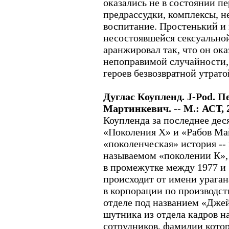
оказались не в состоянии п
предрассудки, комплексы, н
воспитание. Простенький и
несостоявшейся сексуально
аранжировал так, что он ока
непоправимой случайности, 
героев безвозвратной утрато
Дуглас Коупленд. J-Pod. Пе
Мартинкевич. -- М.: АСТ, 
Коупленда за последнее дес
«Поколения Х» и «Рабов Ма
«поколенческая» история -- н
называемом «поколении К»,
в промежутке между 1977 и 
происходит от имени ураган
в корпорации по производст
отделе под названием «Джей
шутника из отдела кадров 
сотрудников, фамилии котор