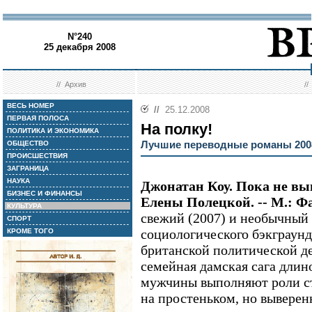
N°240
25 декабря 2008
//
Архив
/
ВЕСЬ НОМЕР
//
25.12.2008
ПЕРВАЯ ПОЛОСА
На полку!
ПОЛИТИКА И ЭКОНОМИКА
Лучшие переводные романы 200
ОБЩЕСТВО
ПРОИСШЕСТВИЯ
ЗАГРАНИЦА
НАУКА
Джонатан Коу. Пока не вып
БИЗНЕС И ФИНАНСЫ
Елены Полецкой. -- М.: Ф
КУЛЬТУРА
свежий (2007) и необычный 
СПОРТ
социологического бэкграун
КРОМЕ ТОГО
британской политической де
семейная дамская сага длино
мужчины выполняют роли ст
на простеньком, но выверен