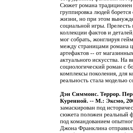
Сюжет романа традиционен д
группировка людей борется 
жизни, но при этом вынужд
социальной игры. Прелесть и
коллекции фактов и деталей
мог собрать, жонглируя гей
между страницами романа ц
артефактов -- от магазинны
актуального искусства. На 
социологический роман с бо
комплексы поколения, для к
реальность стала моделью с
Дэн Симмонс. Террор. Пер
Куренной. -- М.: Эксмо, 20
замаскирован под историчес
сюжета положен реальный фа
под командованием опытног
Джона Франклина отправилас