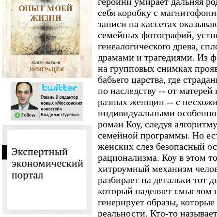
героини умирает дальняя ро
себя коробку с магнитофон
записи на кассетах оказыва
семейных фотографий, устн
генеалогического древа, сп
драмами и трагедиями. Из 
на групповых снимках прояв
бабьего царства, где страда
по наследству -- от матерей
разных женщин -- с несхо
индивидуальными особеннос
роман Коу, следуя алгоритм
семейной программы. Но ест
женских слез безопасный о
рационализма. Коу в этом т
хитроумный механизм челове
разбирает на детальки тот д
который наделяет смыслом 
генерирует образы, которые
реальности. Кто-то называет