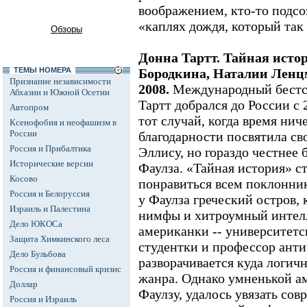
воображением, кто-то подсо
«каплях дождя, который так 
Обзоры
Донна Тартт. Тайная истор
ТЕМЫ НОМЕРА
Бородкина, Наталии Ленцм
Признание независимости
2008.
Международный бестс
Абхазии и Южной Осетии
Тартт добрался до России с 
Автопром
тот случай, когда время ниче
Ксенофобия и неофашизм в
России
благодарности посвятила св
Россия и Прибалтика
Эллису, но гораздо честнее
Исторические версии
Фаулза. «Тайная история» 
Косово
понравиться всем поклонник
Россия и Белоруссия
у Фаулза греческий остров,
Израиль и Палестина
нимфы и хитроумный интелл
Дело ЮКОСа
американки -- университетс
Защита Химкинского леса
студентки и профессор ант
Дело Бульбова
разворачивается куда логичн
Россия и финансовый кризис
жанра. Однако умненькой ам
Доллар
Фаулзу, удалось увязать сов
Россия и Израиль