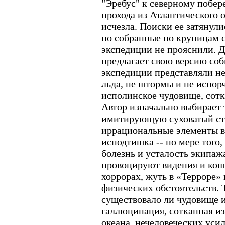
"Эребус" к северному побе
прохода из Атлантического о
исчезла. Поиски ее затянули
но собранные по крупицам с
экспедиции не прояснили. 
предлагает свою версию соб
экспедиции представляли не
льда, не штормы и не испор
исполинское чудовище, сотк
Автор изначально выбирает
имитирующую суховатый сти
иррациональные элементы в
исподтишка -- по мере того,
болезнь и усталость экипаж
провоцируют видения и кош
хоррорах, жуть в «Терроре»
физических обстоятельств. Т
существовало ли чудовище и
галлюцинация, сотканная из 
океана, нечеловеческих уси