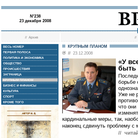
N°238
23 декабря 2008
//
Архив
/
КРУПНЫМ ПЛАНОМ
ВЕСЬ НОМЕР
ПЕРВАЯ ПОЛОСА
//
23.12.2008
ПОЛИТИКА И ЭКОНОМИКА
«У вс
ОБЩЕСТВО
быть 
ПРОИСШЕСТВИЯ
ЗАГРАНИЦА
Последн
КРУПНЫМ ПЛАНОМ
борьбе 
БИЗНЕС И ФИНАНСЫ
однозна
КУЛЬТУРА
Уже не 
СПОРТ
противо
КРОМЕ ТОГО
что они
изменят
кардинальные меры, так, наобо
наконец сдвинуть проблему с 
// чита