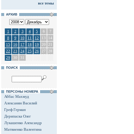
все темы
АРХИВ
1
2
3
4
5
6
7
8
9
10
11
12
13
14
15
16
17
18
19
20
21
22
23
24
25
26
27
28
29
30
31
ПОИСК
ПЕРСОНЫ НОМЕРА
Аббас Махмуд
Алексанян Василий
Греф Герман
Дерипаска Олег
Лукашенко Александр
Матвиенко Валентина