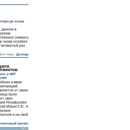
ллара до конца
 данное в
ергеем
степенно снижать
ор снова ослабил
в четвертый раз
айте тему:
Доллар
сдала
клиентов
нес в ФРГ
узам
ейших в мире
орпораций,
авляется от своих
тницу было
ает свое
ank Privatkunden
it Mutuel-CIC. А
иально
упателя и на свой
нансовый кризис