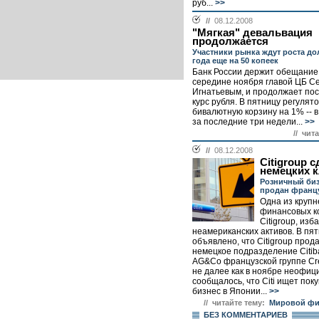
руб...
>>
//
08.12.2008
"Мягкая" девальвация
продолжается
Участники рынка ждут роста до
года еще на 50 копеек
Банк России держит обещание,
середине ноября главой ЦБ С
Игнатьевым, и продолжает по
курс рубля. В пятницу регулят
бивалютную корзину на 1% -- 
за последние три недели...
>>
// чит
//
08.12.2008
Citigroup 
немецких 
Розничный биз
продан франц
Одна из крупн
финансовых к
Citigroup, изб
неамериканских активов. В пя
объявлено, что Citigroup прод
немецкое подразделение Citib
AG&Co французской группе Cred
не далее как в ноябре неофиц
сообщалось, что Citi ищет пок
бизнес в Японии...
>>
// читайте тему:
Мировой фи
БЕЗ КОМMЕНТАРИЕВ