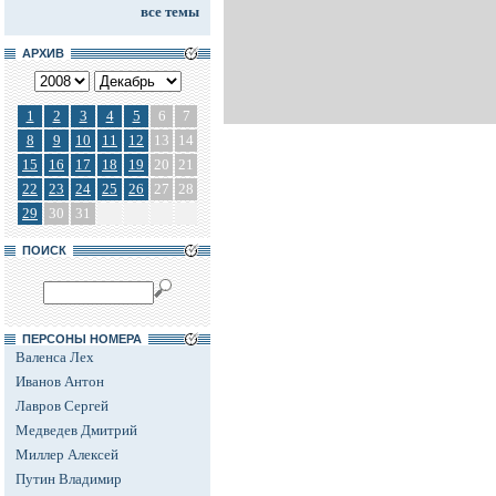
все темы
АРХИВ
1
2
3
4
5
6
7
8
9
10
11
12
13
14
15
16
17
18
19
20
21
22
23
24
25
26
27
28
29
30
31
ПОИСК
ПЕРСОНЫ НОМЕРА
Валенса Лех
Иванов Антон
Лавров Сергей
Медведев Дмитрий
Миллер Алексей
Путин Владимир