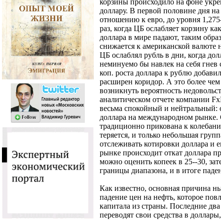
корзины происходило на фоне укре
доллару. В первой половине дня на
отношению к евро, до уровня 1,275-
раз, когда ЦБ ослабляет корзину как
доллара в мире падают, таким обра
снижается к американской валюте н
ЦБ ослаблял рубль в дни, когда долл
неминуемо бы навлек на себя гнев с
коп. роста доллара к рублю добави
расширен коридор. А это более чем
возникнуть вероятность недовольств
аналитическом отчете компании Fx
весьма спокойный и нейтральный: 
доллара на международном рынке.
традиционно прикована к колебания
теряется, и только небольшая груп
отслеживать котировки доллара и е
рынке происходит откат доллара п
можно оценить копеек в 25--30, з
границы диапазона, и в итоге паде
Как известно, основная причина ны
падение цен на нефть, которое пов
капитала из страны. Последние дв
переводят свои средства в доллары