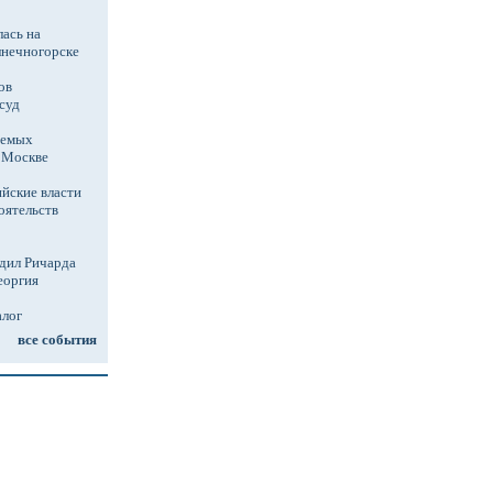
ась на
лнечногорске
ов
суд
аемых
в Москве
йские власти
оятельств
дил Ричарда
еоргия
алог
все события