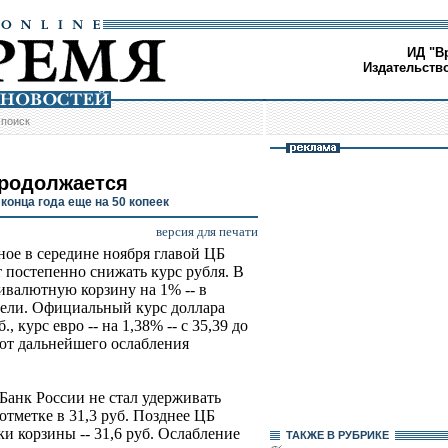
ИД "В
Издательств
/
поиск
продолжается
конца года еще на 50 копеек
версия для печати
ное в середине ноября главой ЦБ
 постепенно снижать курс рубля. В
ивалютную корзину на 1% -- в
едели. Официальный курс доллара
., курс евро -- на 1,38% -- с 35,39 до
ют дальнейшего ослабления
Банк России не стал удерживать
тметке в 31,3 руб. Позднее ЦБ
и корзины -- 31,6 руб. Ослабление
ТАКЖЕ В РУБРИКЕ