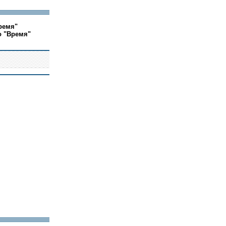
ремя"
о "Время"