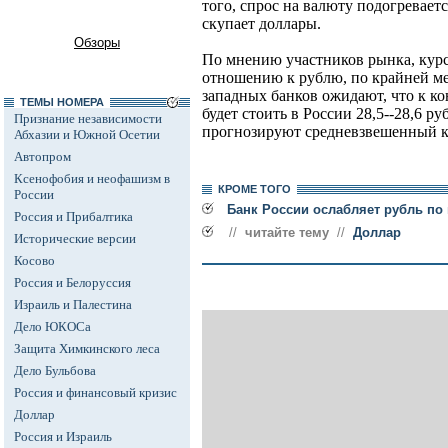
того, спрос на валюту подогревает
скупает доллары.
Обзоры
По мнению участников рынка, курс 
отношению к рублю, по крайней ме
западных банков ожидают, что к ко
ТЕМЫ НОМЕРА
будет стоить в России 28,5--28,6 р
Признание независимости
прогнозируют средневзвешенный ку
Абхазии и Южной Осетии
Автопром
Ксенофобия и неофашизм в
КРОМЕ ТОГО
России
Банк России ослабляет рубль по
Россия и Прибалтика
//
читайте тему
//
Доллар
Исторические версии
Косово
Россия и Белоруссия
Израиль и Палестина
Дело ЮКОСа
Защита Химкинского леса
Дело Бульбова
Россия и финансовый кризис
Доллар
Россия и Израиль