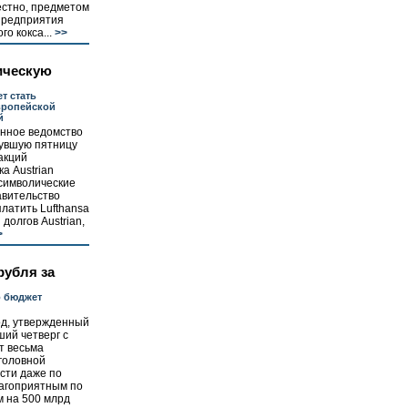
вестно, предметом
 предприятия
о кокса...
>>
ическую
т стать
вропейской
й
нное ведомство
нувшую пятницу
акций
а Austrian
 символические
авительство
латить Lufthansa
долгов Austrian,
>
 рубля за
о бюджет
од, утвержденный
ий четверг с
ит весьма
головной
сти даже по
лагоприятным по
м на 500 млрд