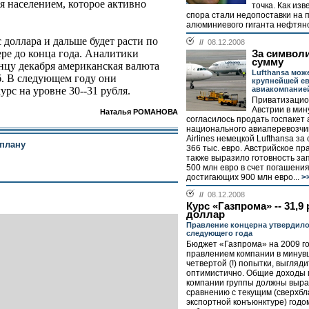
ся населением, которое активно
точка. Как из
спора стали недопоставки на
алюминиевого гиганта нефтяног
доллара и дальше будет расти по
//
08.12.2008
ре до конца года. Аналитики
За символ
сумму
нцу декабря американская валюта
Lufthansa може
уб. В следующем году они
крупнейшей е
авиакомпание
рс на уровне 30--31 рубля.
Приватизацио
Австрии в ми
Наталья РОМАНОВА
согласилось продать госпакет 
национального авиаперевозчик
Airlines немецкой Lufthansa за
 плану
366 тыс. евро. Австрийское пр
также выразило готовность зап
500 млн евро в счет погашения 
достигающих 900 млн евро...
>
//
08.12.2008
Курс «Газпрома» -- 31,9
доллар
Правление концерна утвердил
следующего года
Бюджет «Газпрома» на 2009 г
правлением компании в минувш
четвертой (!) попытки, выгляд
оптимистично. Общие доходы 
компании группы должны выра
сравнению с текущим (сверхб
экспортной конъюнктуре) годо