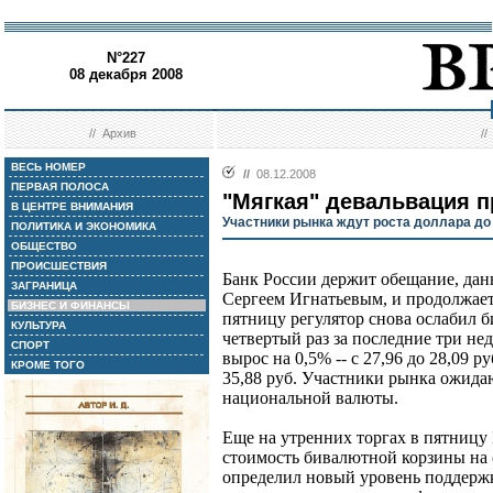
N°227
08 декабря 2008
//
Архив
/
ВЕСЬ НОМЕР
//
08.12.2008
ПЕРВАЯ ПОЛОСА
"Мягкая" девальвация 
В ЦЕНТРЕ ВНИМАНИЯ
Участники рынка ждут роста доллара до 
ПОЛИТИКА И ЭКОНОМИКА
ОБЩЕСТВО
ПРОИСШЕСТВИЯ
Банк России держит обещание, дан
ЗАГРАНИЦА
Сергеем Игнатьевым, и продолжает
БИЗНЕС И ФИНАНСЫ
пятницу регулятор снова ослабил б
КУЛЬТУРА
четвертый раз за последние три н
СПОРТ
вырос на 0,5% -- с 27,96 до 28,09 руб
КРОМЕ ТОГО
35,88 руб. Участники рынка ожида
национальной валюты.
Еще на утренних торгах в пятницу 
стоимость бивалютной корзины на о
определил новый уровень поддержк