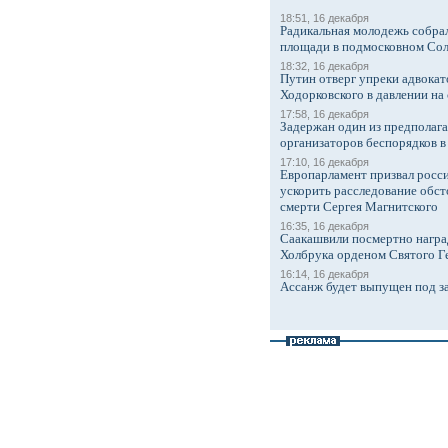
18:51, 16 декабря
Радикальная молодежь собрал
площади в подмосковном Со
18:32, 16 декабря
Путин отверг упреки адвокат
Ходорковского в давлении на 
17:58, 16 декабря
Задержан один из предполаг
организаторов беспорядков 
17:10, 16 декабря
Европарламент призвал росси
ускорить расследование обст
смерти Сергея Магнитского
16:35, 16 декабря
Саакашвили посмертно награ
Холбрука орденом Святого Г
16:14, 16 декабря
Ассанж будет выпущен под з