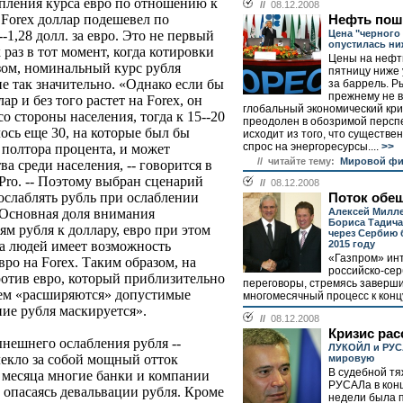
пления курса евро по отношению к
//
08.12.2008
 Forex доллар подешевел по
Нефть пош
Цена "черного
-1,28 долл. за евро. Это не первый
опустилась ни
 раз в тот момент, когда котировки
Цены на нефт
зом, номинальный курс рубля
пятницу ниже 
е так значительно. «Однако если бы
за баррель. Р
прежнему не в
ар и без того растет на Forex, он
глобальный экономический кри
о стороны населения, тогда к 15--20
преодолен в обозримой перспе
лось еще 30, на которые был бы
исходит из того, что существе
спрос на энергоресурсы....
>>
 полтора процента, и может
// читайте тему:
Мировой фи
а среди населения, -- говорится в
Pro. -- Поэтому выбран сценарий
//
08.12.2008
ослаблять рубль при ослаблении
Поток обе
Алексей Милле
 Основная доля внимания
Бориса Тадича
м рубля к доллару, евро при этом
через Сербию 
2015 году
па людей имеет возможность
«Газпром» ин
вро на Forex. Таким образом, на
российско-сер
ротив евро, который приблизительно
переговоры, стремясь заверш
атем «расширяются» допустимые
многомесячный процесс к концу
ние рубля маскируется».
//
08.12.2008
Кризис ра
нешнего ослабления рубля --
ЛУКОЙЛ и РУС
лекло за собой мощный отток
мировую
В судебной т
а месяца многие банки и компании
РУСАЛа в кон
, опасаясь девальвации рубля. Кроме
недели была 