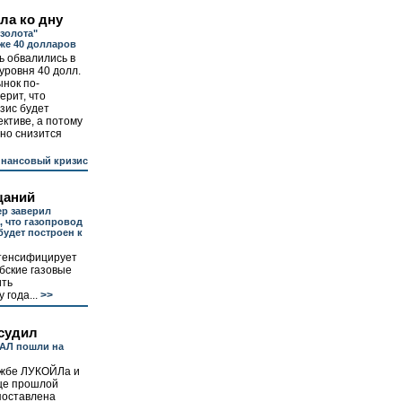
ла ко дну
 золота"
же 40 долларов
ь обвалились в
уровня 40 долл.
ынок по-
ерит, что
зис будет
ктиве, а потому
нно снизится
нансовый кризис
щаний
р заверил
, что газопровод
будет построен к
тенсифицирует
бские газовые
ить
 года...
>>
ссудил
АЛ пошли на
яжбе ЛУКОЙЛа и
це прошлой
поставлена