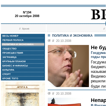
N°194
20 октября 2008
//
Архив
/
ПОЛИТИКА И ЭКОНОМИКА
ВЕСЬ НОМЕР
ПЕРВАЯ ПОЛОСА
//
20.10.2008
ПОЛИТИКА И ЭКОНОМИКА
Не бу
ОБЩЕСТВО
Госдума
ПРОИСШЕСТВИЯ
годы пр
ЗАГРАНИЦА
Госдума
КРУПНЫМ ПЛАНОМ
БИЗНЕС И ФИНАНСЫ
бюджета
КУЛЬТУРА
называе
СПОРТ
Видимо,
КРОМЕ ТОГО
решили 
буди ли
//
20.10.2008
Непа
В Росси