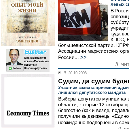
левых с
В Росси
оппози
субботу
учредит
куда во
КПСС, 
большевистской партии, КПРФ
Ассоциации марксистских орга
>>
России...
// чи
//
20.10.2008
Судим, да судим буде
Участник захвата приемной адм
лишился депутатского мандата
Выборы депутатов муниципаль
области, которые 12 октября 
благостно (как и везде, пода
получили выдвиженцы «Единой
неожиданно подпорчены в сам