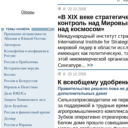
// ч
//
20.10.2008
Обзоры
«В ХIХ веке стратеги
контроль над Мировым 
над космосом»
ТЕМЫ НОМЕРА
Признание независимости
Международный институт стра
Абхазии и Южной Осетии
International Institute for Strate
Автопром
мировой лидер в области исс
Ксенофобия и неофашизм в
имеющих как политическую, т
России
этой некоммерческой организ
Россия и Прибалтика
>>
Сингапуре...
Исторические версии
//
20.10.2008
Косово
Россия и Белоруссия
К всеобщему удобрен
Израиль и Палестина
Правительство решило пока не д
дополнительных денег
Дело ЮКОСа
Сельхозпроизводители не перв
Защита Химкинского леса
за поддержкой в трудные врем
Дело Бульбова
агропромышленного комплекса
Россия и финансовый кризис
Зубков оперативно отреагирова
Доллар
Белом доме прошло совещание
Россия и Израиль