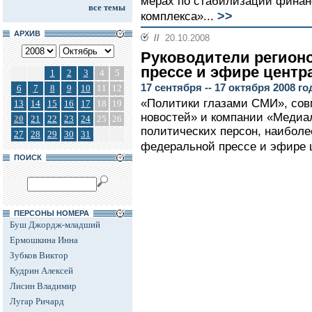
мерах по стабилизации финан
все темы
>>
комплекса»...
АРХИВ
//
20.10.2008
Руководители регион
прессе и эфире центр
1
2
3
4
5
17 сентября -- 17 октября 2008 го
6
7
8
9
10
11
12
«Политики глазами СМИ», сов
13
14
15
16
17
18
19
новостей» и компании «Медиало
20
21
22
23
24
25
26
политических персон, наиболе
27
28
29
30
31
федеральной прессе и эфире 
ПОИСК
ПЕРСОНЫ НОМЕРА
Буш Джордж-младший
Ермошкина Инна
Зубков Виктор
Кудрин Алексей
Лисин Владимир
Лугар Ричард