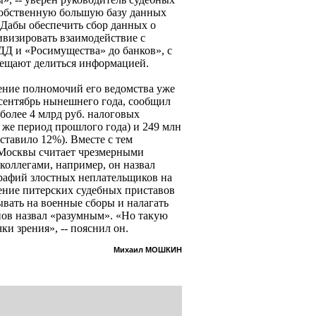
собственную большую базу данных
. Дабы обеспечить сбор данных о
визировать взаимодействие с
ДД и «Росимущества» до банков», с
бещают делиться информацией.
ение полномочий его ведомства уже
 сентябрь нынешнего года, сообщил
более 4 млрд руб. налоговых
т же период прошлого года) и 249 млн
ставило 12%). Вместе с тем
 Москвы считает чрезмерными
коллегами, например, он назвал
афий злостных неплательщиков на
ение питерских судебных приставов
ывать на военные сборы и налагать
пов назвал «разумным». «Но такую
ки зрения», -- пояснил он.
Михаил МОШКИН