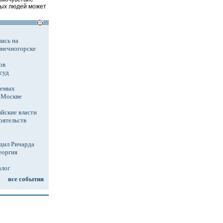
ых людей может
ась на
лнечногорске
ов
суд
аемых
в Москве
йские власти
оятельств
дил Ричарда
еоргия
алог
все события