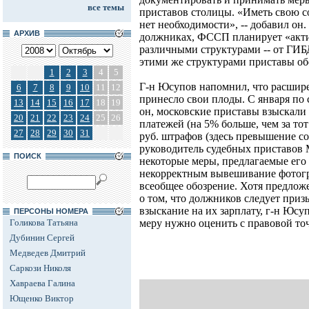
все темы
приставов столицы. «Иметь свою 
нет необходимости», -- добавил он
АРХИВ
должниках, ФССП планирует «акти
различными структурами -- от ГИБ
этими же структурами приставы о
1
2
3
4
5
Г-н Юсупов напомнил, что расшир
6
7
8
9
10
11
12
принесло свои плоды. С января по
13
14
15
16
17
18
19
он, московские приставы взыскали 
20
21
22
23
24
25
26
платежей (на 5% больше, чем за то
27
28
29
30
31
руб. штрафов (здесь превышение со
руководитель судебных приставов
ПОИСК
некоторые меры, предлагаемые его 
некорректным вывешивание фотогр
всеобщее обозрение. Хотя предлож
о том, что должников следует приз
взыскание на их зарплату, г-н Юсу
ПЕРСОНЫ НОМЕРА
Голикова Татьяна
меру нужно оценить с правовой точ
Дубинин Сергей
Медведев Дмитрий
Саркози Николя
Хавраева Галина
Ющенко Виктор