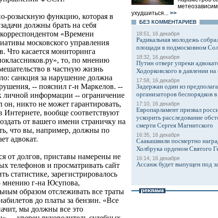
метеозависим
ухудшиться...
>>
но-розыскную функцию, которая в
БЕЗ КОМMЕНТАРИЕВ
 задачи должны брать на себя
с корреспондентом «Времени
18:51, 16 декабря
Радикальная молодежь собрал
иативы московского управления
площади в подмосковном Со
. Что касается мониторинга
18:32, 16 декабря
оклассников.ру», то, по мнению
Путин отверг упреки адвокат
вмешательство в частную жизнь
Ходорковского в давлении на 
ло: санкция за нарушение должна
17:58, 16 декабря
рушения, -- пояснил г-н Маркелов. --
Задержан один из предполаг
организаторов беспорядков 
к личной информации -- ограничение
л он, никто не может гарантировать,
17:10, 16 декабря
Европарламент призвал росси
в Интернете, вообще соответствуют
ускорить расследование обст
оздать от вашего имени страничку на
смерти Сергея Магнитского
ть, что вы, например, должны по
16:35, 16 декабря
ет адвокат.
Саакашвили посмертно награ
Холбрука орденом Святого Г
я от долгов, приставы намерены не
16:14, 16 декабря
Ассанж будет выпущен под з
ых телефонов и просматривать сайт
ить статистике, зарегистрировалось
о мнению г-на Юсупова,
ьным образом отслеживать все траты
иабилетов до платы за бензин. «Все
начит, мы должны все это
», -- уверен руководитель судебных