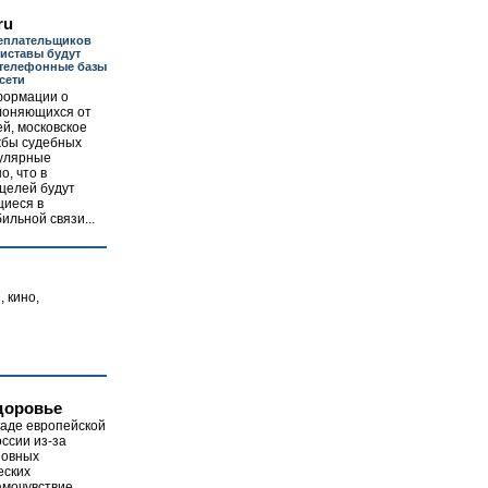
ru
неплательщиков
иставы будут
 телефонные базы
сети
формации о
клоняющихся от
й, московское
жбы судебных
пулярные
о, что в
целей будут
щиеся в
льной связи...
, кино,
доровье
паде европейской
ссии из-за
новных
еских
амочувствие