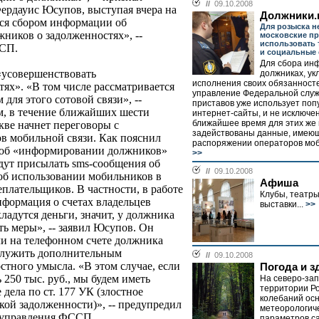
//
09.10.2008
ердауис Юсупов, выступая вчера на
Должники.
ся сбором информации об
Для розыска 
ников о задолженностях», --
московские пр
использовать
ССП.
и социальные 
Для сбора ин
 «усовершенствовать
должниках, у
исполнения своих обязанносте
ях». «В том числе рассматривается
управление Федеральной слу
для этого сотовой связи», --
приставов уже использует по
м, в течение ближайших шести
интернет-сайты, и не исключен
ближайшее время для этих же 
ве начнет переговоры с
задействованы данные, имею
ов мобильной связи. Как пояснил
распоряжении операторов моби
о об «информировании должников»
>>
будут присылать sms-сообщения об
//
09.10.2008
об использовании мобильников в
Афиша
еплательщиков. В частности, в работе
Клубы, театры
нформация о счетах владельцев
выставки...
>>
ладутся деньги, значит, у должника
ть меры», -- заявил Юсупов. Он
ли на телефонном счете должника
 служить дополнительным
//
09.10.2008
стного умысла. «В этом случае, если
Погода и з
 250 тыс. руб., мы будем иметь
На северо-за
территории Ро
дела по ст. 177 УК (злостное
колебаний ос
кой задолженности)», -- предупредил
метеорологич
 управления ФССП.
параметров с