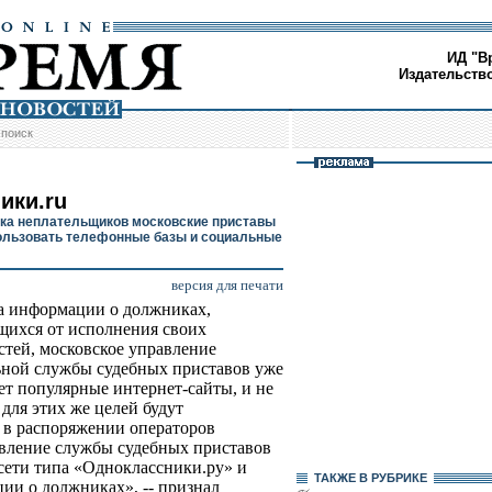
ИД "В
Издательств
/
поиск
ики.ru
ка неплательщиков московские приставы
ользовать телефонные базы и социальные
версия для печати
а информации о должниках,
ихся от исполнения своих
стей, московское управление
ной службы судебных приставов уже
ет популярные интернет-сайты, и не
для этих же целей будут
 в распоряжении операторов
авление службы судебных приставов
сети типа «Одноклассники.ру» и
ТАКЖЕ В РУБРИКЕ
ии о должниках», -- признал