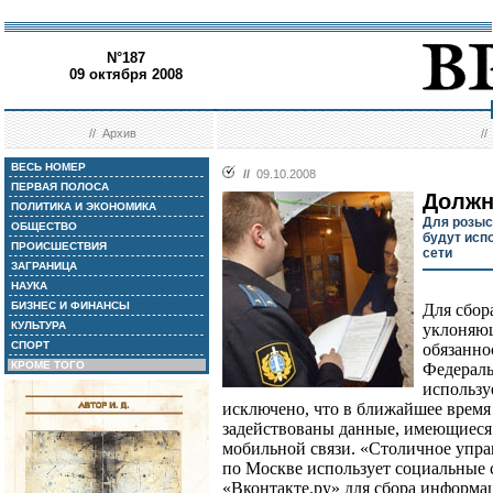
N°187
09 октября 2008
//
Архив
/
ВЕСЬ НОМЕР
//
09.10.2008
ПЕРВАЯ ПОЛОСА
Должн
ПОЛИТИКА И ЭКОНОМИКА
Для розыс
ОБЩЕСТВО
будут исп
ПРОИСШЕСТВИЯ
сети
ЗАГРАНИЦА
НАУКА
БИЗНЕС И ФИНАНСЫ
Для сбор
КУЛЬТУРА
уклоняющ
СПОРТ
обязанно
КРОМЕ ТОГО
Федераль
использу
исключено, что в ближайшее время 
задействованы данные, имеющиеся
мобильной связи. «Столичное упр
по Москве использует социальные 
«Вконтакте.ру» для сбора информац