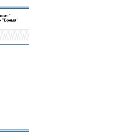
ремя"
о "Время"