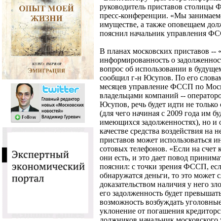
руководитель приставов столицы Ф
пресс-конференции. «Мы занимаем
имуществе, а также оповещаем долж
пояснил начальник управления Ф
В планах московских приставов --
информированность о задолженност
вопрос об использовании в будущем 
сообщил г-н Юсупов. По его слова
месяцев управление ФССП по Моск
владельцами компаний -- оператор
Юсупов, речь будет идти не тольк
(для чего начиная с 2009 года им 
имеющихся задолженностях), но и 
качестве средства воздействия на н
приставов может использоваться и
сотовых телефонов. «Если на счет к
они есть, и это дает повод принима
пояснил: с точки зрения ФССП, ес
обнаружатся деньги, то это может
доказательством наличия у него зло
его задолженность будет превышать
возможность возбуждать уголовные 
уклонение от погашения кредиторс
должников начальник московского