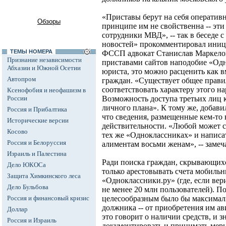
«Приставы берут на себя оператив
Обзоры
принципе им не свойственна -- эти
сотрудники МВД», -- так в беседе 
новостей» прокомментировал иниц
ТЕМЫ НОМЕРА
ФССП адвокат Станислав Маркелов
Признание независимости
приставами сайтов наподобие «Одн
Абхазии и Южной Осетии
юриста, это можно расценить как 
Автопром
граждан. «Существует общее прави
соответствовать характеру этого на
Ксенофобия и неофашизм в
России
Возможность доступа третьих лиц 
личного плана». К тому же, добави
Россия и Прибалтика
что сведения, размещенные кем-то 
Исторические версии
действительности. «Любой может с
Косово
тех же «Одноклассниках» и написа
Россия и Белоруссия
алиментам восьми женам», -- замеча
Израиль и Палестина
Ради поиска граждан, скрывающихс
Дело ЮКОСа
только арестовывать счета мобильн
Защита Химкинского леса
«Одноклассники.ру» (где, если вер
Дело Бульбова
не менее 20 млн пользователей). П
Россия и финансовый кризис
целесообразным было бы максимал
должника -- от приобретения им ав
Доллар
это говорит о наличии средств, и з
Россия и Израиль
документировать и принимать меры