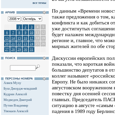
все темы
По данным «Времени новост
АРХИВ
также предложения о том, к
конфликта и как добиться о
1
2
3
4
5
уже достигнутых соглашений
6
7
8
9
10
11
12
будет налажен международн
13
14
15
16
17
18
19
регионе и, главное, что мож
20
21
22
23
24
25
26
мирных жителей по обе сто
27
28
29
30
31
Дискуссии европейских поли
ПОИСК
показали, что короткая войн
большинство депутатов в от
коллег называют «российск
ПЕРСОНЫ НОМЕРА
Европу. Не было никаких со
Алиев Муху
августовском вооруженном 
Буш Джордж-младший
повестку дня осенней сесси
Кудрин Алексей
главных. Председатель ПАС
Медведев Дмитрий
ситуацию в августе «самым
Путин Владимир
падения в 1989 году Берлинс
Улюкаев Алексей