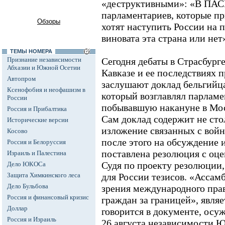
«деструктивными»: «В ПАС
парламентариев, которые п
Обзоры
хотят наступить России на п
виновата эта страна или нет
ТЕМЫ НОМЕРА
Признание независимости
Сегодня дебаты в Страсбурге
Абхазии и Южной Осетии
Кавказе и ее последствиях 
Автопром
заслушают доклад бельгийца
Ксенофобия и неофашизм в
который возглавлял парлам
России
побывавшую накануне в Мос
Россия и Прибалтика
Сам доклад содержит не сто
Исторические версии
изложение связанных с войн
Косово
после этого на обсуждение 
Россия и Белоруссия
поставлена резолюция с оце
Израиль и Палестина
Судя по проекту резолюции,
Дело ЮКОСа
Защита Химкинского леса
для России тезисов. «Ассамб
Дело Бульбова
зрения международного прав
Россия и финансовый кризис
граждан за границей», явля
Доллар
говорится в документе, ос
Россия и Израиль
26 августа независимости 