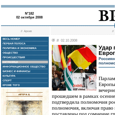
N°182
02 октября 2008
//
Архив
/
ВЕСЬ НОМЕР
//
02.10.2008
ПЕРВАЯ ПОЛОСА
Удар 
ПОЛИТИКА И ЭКОНОМИКА
Евро
ОБЩЕСТВО
ПРОИСШЕСТВИЯ
Россиян
ЗАГРАНИЦА
полномо
ИНФОРМАЦИОННОЕ ОБЩЕСТВО
БИЗНЕС И ФИНАНСЫ
КУЛЬТУРА
Парлам
СПОРТ
Европы
КРОМЕ ТОГО
вечерне
прошедшем в рамках осенне
подтвердила полномочия ро
полномочия, включая право 
поставлены под сомнение гр