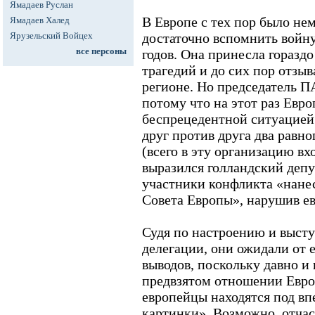
Ямадаев Руслан
В Европе с тех пор было не
Ямадаев Халед
Ярузельский Войцех
достаточно вспомнить войну
все персоны
годов. Она принесла горазд
трагедий и до сих пор отзы
регионе. Но председатель П
потому что на этот раз Евро
беспрецедентной ситуацией
друг против друга два равн
(всего в эту организацию вх
выразился голландский депу
участники конфликта «нане
Совета Европы», нарушив е
Судя по настроению и выст
делегации, они ожидали от 
выводов, поскольку давно и
предвзятом отношении Европ
европейцы находятся под в
картинки». Возможно, отчас