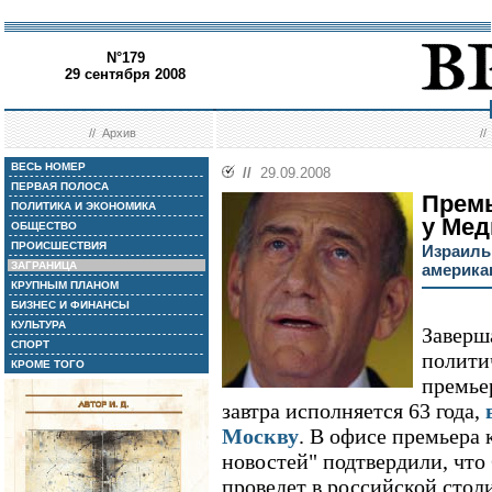
N°179
29 сентября 2008
//
Архив
/
ВЕСЬ НОМЕР
//
29.09.2008
ПЕРВАЯ ПОЛОСА
Премь
ПОЛИТИКА И ЭКОНОМИКА
у Мед
ОБЩЕСТВО
ПРОИСШЕСТВИЯ
Израиль
ЗАГРАНИЦА
америка
КРУПНЫМ ПЛАНОМ
БИЗНЕС И ФИНАНСЫ
КУЛЬТУРА
Заверш
СПОРТ
полити
КРОМЕ ТОГО
премье
завтра исполняется 63 года,
Москву
. В офисе премьера
новостей" подтвердили, что
проведет в российской сто