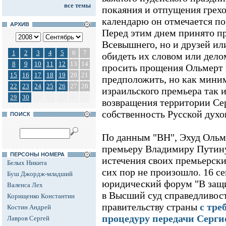
все темы
покаяния и отпущения грехо
календарю он отмечается пос
АРХИВ
Перед этим днем принято пр
Всевышнего, но и друзей ил
1
2
3
4
5
6
7
обидеть их словом или делом
8
9
10
11
12
13
14
просить прощения Ольмерт 
15
16
17
18
19
20
21
предположить, но как мини
22
23
24
25
26
27
28
израильского премьера так 
29
30
возвращения территории Сер
собственность Русской духо
ПОИСК
По данным "ВН", Эхуд Ольм
премьеру Владимиру Путину
ПЕРСОНЫ НОМЕРА
истечения своих премьерски
Белых Никита
сих пор не произошло. 16 с
Буш Джордж-младший
юридический форум "В защи
Валенса Лех
в Высший суд справедливос
Корищенко Константин
правительству страны
с тре
Костин Андрей
процедуру передачи Серги
Лавров Сергей