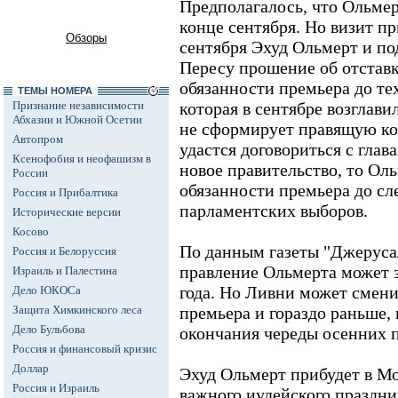
Предполагалось, что Ольмер
конце сентября. Но визит п
Обзоры
сентября Эхуд Ольмерт и п
Пересу прошение об отставк
обязанности премьера до те
ТЕМЫ НОМЕРА
Признание независимости
которая в сентябре возглави
Абхазии и Южной Осетии
не сформирует правящую ко
Автопром
удастся договориться с глав
Ксенофобия и неофашизм в
новое правительство, то Ол
России
обязанности премьера до с
Россия и Прибалтика
парламентских выборов.
Исторические версии
Косово
По данным газеты "Джеруса
Россия и Белоруссия
правление Ольмерта может з
Израиль и Палестина
года. Но Ливни может смени
Дело ЮКОСа
Защита Химкинского леса
премьера и гораздо раньше, 
Дело Бульбова
окончания череды осенних п
Россия и финансовый кризис
Доллар
Эхуд Ольмерт прибудет в Мо
Россия и Израиль
важного иудейского праздни