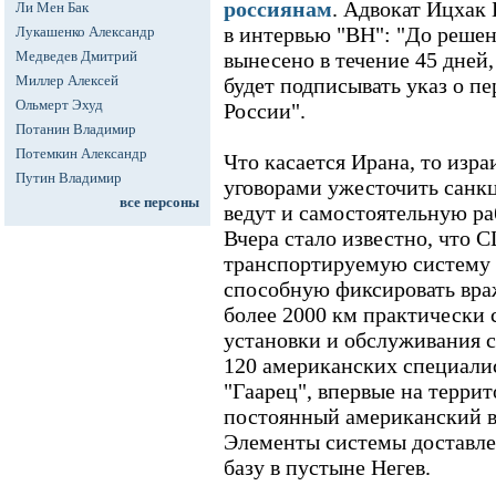
россиянам
. Адвокат Ицхак 
Ли Мен Бак
в интервью "ВН": "До решен
Лукашенко Александр
Медведев Дмитрий
вынесено в течение 45 дней
Миллер Алексей
будет подписывать указ о пе
Ольмерт Эхуд
России".
Потанин Владимир
Потемкин Александр
Что касается Ирана, то изра
Путин Владимир
уговорами ужесточить санкц
все персоны
ведут и самостоятельную ра
Вчера стало известно, что 
транспортируемую систему 
способную фиксировать вра
более 2000 км практически 
установки и обслуживания 
120 американских специали
"Гаарец", впервые на терри
постоянный американский в
Элементы системы доставле
базу в пустыне Негев.