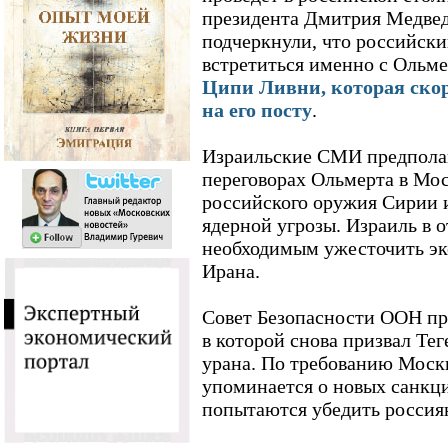
президента Дмитрия Медвед
подчеркнули, что российск
встретиться именно с Ольме
Ципи Ливни, которая скор
на его посту
.
Израильские СМИ предполаг
переговорах Ольмерта в Мос
российского оружия Сирии 
ядерной угрозы. Израиль в о
необходимым ужесточить эк
Ирана.
Совет Безопасности ООН пр
в которой снова призвал Те
урана. По требованию Моск
упоминается о новых санкци
попытаются убедить россиян