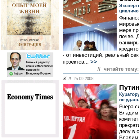
Эксперт
цикличе
Финансо
мировые
мере пр
почве. 
банкиры
кредито
- от инвестиций, реальный сек
>>
проектов...
// читайте тему:
//
25.09.2008
Путин
Куратор
не удал
Вчера с
Владими
комитет
прекрат
делу в 
Владими