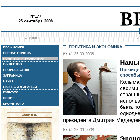
N°177
25 сентября 2008
//
Архив
/
ПОЛИТИКА И ЭКОНОМИКА
ВЕСЬ НОМЕР
ПЕРВАЯ ПОЛОСА
//
25.09.2008
ПОЛИТИКА И ЭКОНОМИКА
Намы
ОБЩЕСТВО
Президе
ПРОИСШЕСТВИЯ
способы
ЗАГРАНИЦА
Колыма 
НАУКА
БИЗНЕС И ФИНАНСЫ
своими
КУЛЬТУРА
страшны
СПОРТ
использ
КРОМЕ ТОГО
была по
однодне
президента Дмитрия Медведев
//
25.09.2008
Эконо