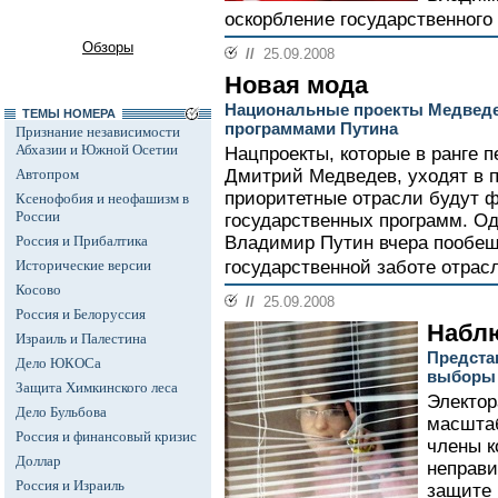
оскорбление государственного 
Обзоры
//
25.09.2008
Новая мода
Национальные проекты Медведе
ТЕМЫ НОМЕРА
программами Путина
Признание независимости
Абхазии и Южной Осетии
Нацпроекты, которые в ранге 
Автопром
Дмитрий Медведев, уходят в п
приоритетные отрасли будут 
Ксенофобия и неофашизм в
России
государственных программ. О
Россия и Прибалтика
Владимир Путин вчера пообещ
Исторические версии
государственной заботе отрас
Косово
//
25.09.2008
Россия и Белоруссия
Наблю
Израиль и Палестина
Предста
Дело ЮКОСа
выборы 1
Защита Химкинского леса
Электор
Дело Бульбова
масштаб
Россия и финансовый кризис
члены к
Доллар
неправи
Россия и Израиль
защите 