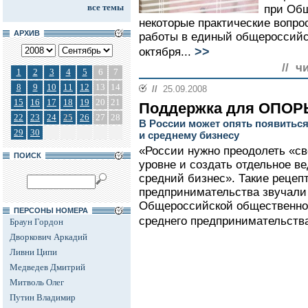
все темы
при Общ
некоторые практические вопро
АРХИВ
работы в единый общероссийс
>>
октября...
// ч
1
2
3
4
5
6
7
8
9
10
11
12
13
14
//
25.09.2008
15
16
17
18
19
20
21
Поддержка для ОПО
22
23
24
25
26
27
28
В России может опять появитьс
29
30
и среднему бизнесу
«России нужно преодолеть «с
ПОИСК
уровне и создать отдельное в
средний бизнес». Такие рецеп
предпринимательства звучали
Общероссийской общественной
ПЕРСОНЫ НОМЕРА
среднего предпринимательства
Браун Гордон
Дворкович Аркадий
Ливни Ципи
Медведев Дмитрий
Митволь Олег
Путин Владимир