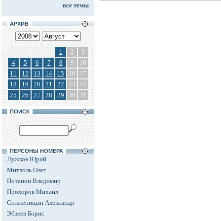
все темы
АРХИВ
1
2
3
4
5
6
7
8
9
10
11
12
13
14
15
16
17
18
19
20
21
22
23
24
25
26
27
28
29
30
31
ПОИСК
ПЕРСОНЫ НОМЕРА
Лужков Юрий
Митволь Олег
Потанин Владимир
Прохоров Михаил
Солженицын Александр
Эбзеев Борис