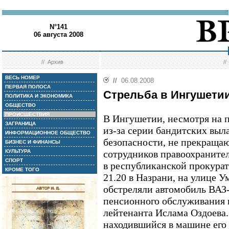
N°141
06 августа 2008
//
Архив
/
ВЕСЬ НОМЕР
//
06.08.2008
ПЕРВАЯ ПОЛОСА
Стрельба в Ингушети
ПОЛИТИКА И ЭКОНОМИКА
ОБЩЕСТВО
ПРОИСШЕСТВИЯ
В Ингушетии, несмотря на 
ЗАГРАНИЦА
из-за серии бандитских выл
ИНФОРМАЦИОННОЕ ОБЩЕСТВО
безопасности, не прекращаю
БИЗНЕС И ФИНАНСЫ
КУЛЬТУРА
сотрудников правоохраните
СПОРТ
в республиканской прокурат
КРОМЕ ТОГО
21.20 в Назрани, на улице 
обстреляли автомобиль ВАЗ
пенсионного обслуживания
лейтенанта Ислама Оздоева.
находившийся в машине его