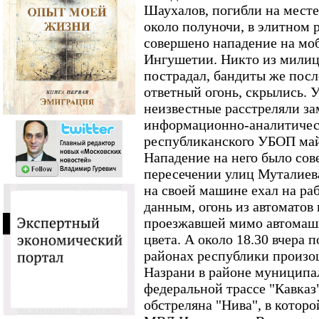
Шаухалов, погибли на месте
около полуночи, в элитном
совершено нападение на м
Ингушетии. Никто из милиц
пострадал, бандиты же посл
ответный огонь, скрылись. 
неизвестные расстреляли з
информационно-аналитичес
республиканского УБОП май
Нападение на него было сов
пересечении улиц Муталиева
на своей машине ехал на ра
данным, огонь из автоматов
проезжавшей мимо автомаш
цвета. А около 18.30 вчера 
районах республики произош
Назрани в районе муниципал
федеральной трассе "Кавказ
обстреляна "Нива", в котор