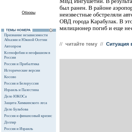
МВД Ингушетии. В результат
был ранен. В районе аэропо
Обзоры
неизвестные обстреляли ав
ОВД города Карабулак. В эт
милиционер погиб и еще не
ТЕМЫ НОМЕРА
Признание независимости
Абхазии и Южной Осетии
//
читайте тему
//
Ситуация 
Автопром
Ксенофобия и неофашизм в
России
Россия и Прибалтика
Исторические версии
Косово
Россия и Белоруссия
Израиль и Палестина
Дело ЮКОСа
Защита Химкинского леса
Дело Бульбова
Россия и финансовый кризис
Доллар
Россия и Израиль