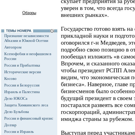
скупает предприятия за руб
уверен в том, что всегда го
Обзоры
внешних рынках».
Государство готово взять н
ТЕМЫ НОМЕРА
прикладной науки и подгото
Признание независимости
Абхазии и Южной Осетии
оговорился г-н Медведев, эт
Автопром
подробно свою позицию в о
Ксенофобия и неофашизм в
пообещал изложить «в само
России
Впрочем, и сказанного оказа
Россия и Прибалтика
чтобы президент РСПП Але
Исторические версии
видим, что экономическая п
Косово
бизнеса». Наверное, главе 
Россия и Белоруссия
бизнесменов было особенно
Израиль и Палестина
будущий президент в своем
Дело ЮКОСа
постарался развеять все сом
Защита Химкинского леса
госкорпораций, администрат
Дело Бульбова
имиджа страны за рубежом.
Россия и финансовый кризис
Доллар
Россия и Израиль
Выступая перед участникам