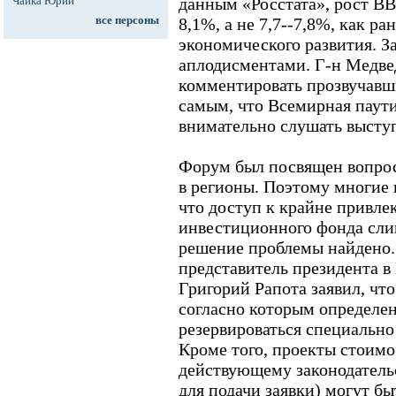
Чайка Юрий
данным «Росстата», рост ВВ
все персоны
8,1%, а не 7,7--7,8%, как р
экономического развития. За
аплодисментами. Г-н Медве
комментировать прозвучавш
самым, что Всемирная паут
внимательно слушать выступ
Форум был посвящен вопро
в регионы. Поэтому многие 
что доступ к крайне привле
инвестиционного фонда сли
решение проблемы найдено
представитель президента 
Григорий Рапота заявил, чт
согласно которым определен
резервироваться специально
Кроме того, проекты стоимо
действующему законодатель
для подачи заявки) могут б