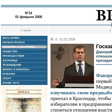
N°14
01 февраля 2008
//
Архив
/
ВЕСЬ НОМЕР
//
01.02.2008
ПЕРВАЯ ПОЛОСА
Госка
ПОЛИТИКА И ЭКОНОМИКА
Дмитрий
ОБЩЕСТВО
отношен
ПРОИСШЕСТВИЯ
президе
ЗАГРАНИЦА
ТЕЛЕВИДЕНИЕ
БИЗНЕС И ФИНАНСЫ
КУЛЬТУРА
Фавори
СПОРТ
первый
КРОМЕ ТОГО
Медвед
озвучивать свою предвыб
приехал в Краснодар, чтобы
избирателям в предпринимат
строиться отношения власти