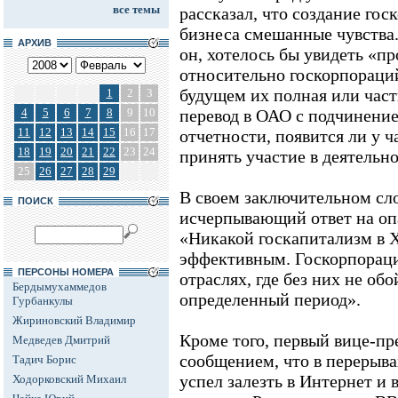
все темы
рассказал, что создание гос
бизнеса смешанные чувства
АРХИВ
он, хотелось бы увидеть «п
относительно госкорпораций
будущем их полная или част
1
2
3
4
5
6
7
8
9
10
перевод в ОАО с подчинени
11
12
13
14
15
16
17
отчетности, появится ли у 
18
19
20
21
22
23
24
принять участие в деятельн
25
26
27
28
29
В своем заключительном сло
ПОИСК
исчерпывающий ответ на оп
«Никакой госкапитализм в X
эффективным. Госкорпораци
ПЕРСОНЫ НОМЕРА
отраслях, где без них не обо
Бердымухаммедов
определенный период».
Гурбанкулы
Жириновский Владимир
Кроме того, первый вице-пр
Медведев Дмитрий
сообщением, что в перерыв
Тадич Борис
успел залезть в Интернет и 
Ходорковский Михаил