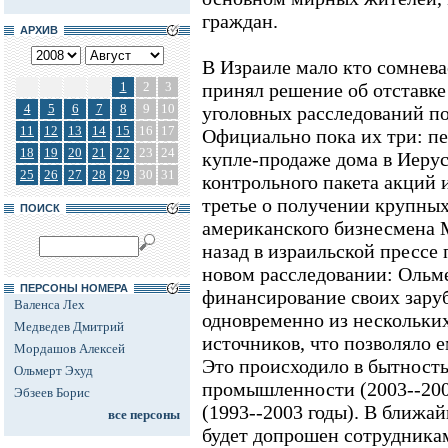
граждан.
АРХИВ
В Израиле мало кто сомнева
1
2
3
принял решение об отставке
4
5
6
7
8
9
10
уголовных расследований п
11
12
13
14
15
16
17
Официально пока их три: пе
18
19
20
21
22
23
24
купле-продаже дома в Иерус
25
26
27
28
29
30
31
контрольного пакета акций 
третье о получении крупных
ПОИСК
американского бизнесмена 
назад в израильской прессе
новом расследовании: Ольме
ПЕРСОНЫ НОМЕРА
финансирование своих зару
Валенса Лех
одновременно из нескольки
Медведев Дмитрий
источников, что позволяло е
Мордашов Алексей
Это происходило в бытность
Ольмерт Эхуд
промышленности (2003--200
Эбзеев Борис
(1993--2003 годы). В ближ
все персоны
будет допрошен сотрудникам