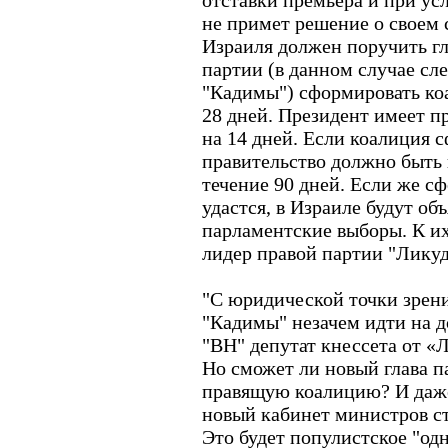
отставки премьера и при ус
не примет решение о своем 
Израиля должен поручить гл
партии (в данном случае с
"Кадимы") сформировать коа
28 дней. Президент имеет п
на 14 дней. Если коалиция 
правительство должно быть 
течение 90 дней. Если же с
удастся, в Израиле будут о
парламентские выборы. К и
лидер правой партии "Ликуд
"С юридической точки зрен
"Кадимы" незачем идти на д
"ВН" депутат кнессета от «
Но сможет ли новый глава 
правящую коалицию? И даже 
новый кабинет министров 
Это будет популистское "одн