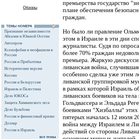
премьерства государство "з
Обзоры
плане обеспечения безопасн
граждан.
ТЕМЫ НОМЕРА
Но было ли правление Ольм
Признание независимости
Абхазии и Южной Осетии
этом в Израиле в эти дни с
Автопром
журналисты. Судя по опрос
Ксенофобия и неофашизм в
более 70% граждан недовол
России
премьера. Жаркую дискусси
Россия и Прибалтика
ливанская война, случившаяс
Исторические версии
особенно сделка уже этим л
Косово
ливанской группировкой му
Россия и Белоруссия
в рамках которой Израиль 
Израиль и Палестина
ливанских боевиков на тела
Дело ЮКОСа
Гольдвассера и Эльдада Реге
Защита Химкинского леса
боевиками "Хизбаллы" этих 
Дело Бульбова
пятерых началась 12 июля 20
Россия и финансовый кризис
Доллар
война между Израилем и Ли
Россия и Израиль
действий со стороны Ливана
все темы
основном мирных жителей, 