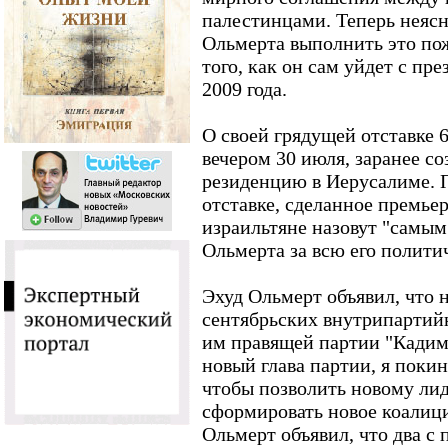
палестинцами. Теперь неясн
Ольмерта выполнить это по
того, как он сам уйдет с пре
2009 года.
О своей грядущей отставке 
вечером 30 июля, заранее с
резиденцию в Иерусалиме. П
отставке, сделанное премье
израильтяне назовут "самы
Ольмерта за всю его полити
Эхуд Ольмерт объявил, что 
сентябрьских внутрипартий
им правящей партии "Кадима
новый глава партии, я поки
чтобы позволить новому ли
сформировать новое коалици
Ольмерт объявил, что два с 