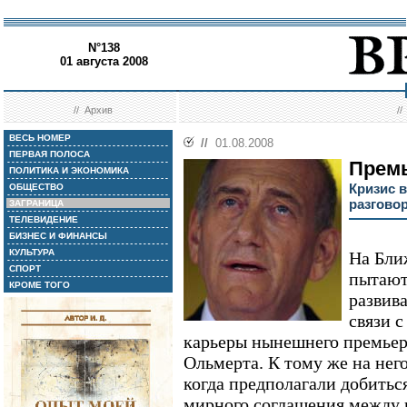
N°138
01 августа 2008
//
Архив
/
ВЕСЬ НОМЕР
//
01.08.2008
ПЕРВАЯ ПОЛОСА
Премь
ПОЛИТИКА И ЭКОНОМИКА
Кризис в
ОБЩЕСТВО
разгово
ЗАГРАНИЦА
ТЕЛЕВИДЕНИЕ
БИЗНЕС И ФИНАНСЫ
КУЛЬТУРА
На Бли
СПОРТ
пытаютс
КРОМЕ ТОГО
развива
связи 
карьеры нынешнего премьер
Ольмерта. К тому же на нег
когда предполагали добитьс
мирного соглашения между 