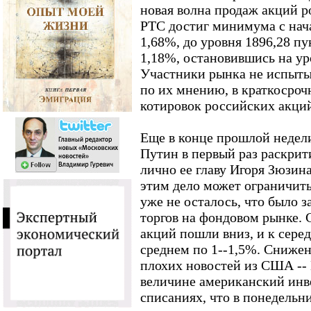
новая волна продаж акций 
РТС достиг минимума с нача
1,68%, до уровня 1896,28 п
1,18%, остановившись на ур
Участники рынка не испыты
по их мнению, в краткосроч
котировок российских акци
Еще в конце прошлой недел
Путин в первый раз раскри
лично ее главу Игоря Зюзина
этим дело может ограничить
уже не осталось, что было 
торгов на фондовом рынке. 
акций пошли вниз, и к сере
среднем по 1--1,5%. Сниже
плохих новостей из США -- M
величине американский инве
списаниях, что в понедельн