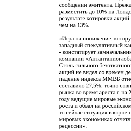
сообщении эмитента. Прежд
разместить до 10% на Лонд
результате котировки акций
чем на 13%.
«Игра на понижение, котор
западный спекулятивный кап
- констатирует замначальни
компании «Антантапиоглоба
Столь сильного безоткатног
акций не видел со времен д
падение индекса ММВБ отн
составило 27,5%, точно сов
рынка во время ареста г-на 
году ведущие мировые эконо
роста и обвал на российском
то сейчас ситуация в корне
мировых экономиках отчетл
рецессии».