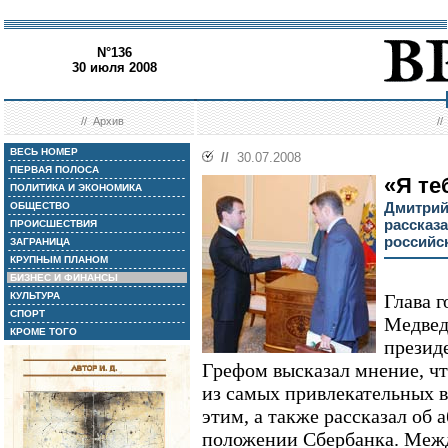
N°136
30 июля 2008
//
Архив
/
ВЕСЬ НОМЕР
//
30.07.2008
ПЕРВАЯ ПОЛОСА
«Я те
ПОЛИТИКА И ЭКОНОМИКА
Дмитрий
ОБЩЕСТВО
рассказ
ПРОИСШЕСТВИЯ
российс
ЗАГРАНИЦА
КРУПНЫМ ПЛАНОМ
БИЗНЕС И ФИНАНСЫ
КУЛЬТУРА
Глава 
СПОРТ
Медвед
КРОМЕ ТОГО
презид
Грефом высказал мнение, ч
из самых привлекательных в
этим, а также рассказал об
положении Сбербанка. Межд