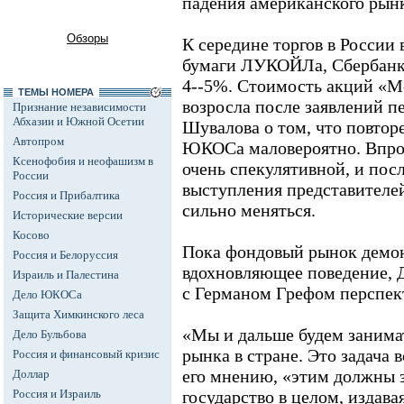
падения американского рын
Обзоры
К середине торгов в России 
бумаги ЛУКОЙЛа, Сбербанка
4--5%. Стоимость акций «Ме
ТЕМЫ НОМЕРА
возросла после заявлений п
Признание независимости
Абхазии и Южной Осетии
Шувалова о том, что повтор
Автопром
ЮКОСа маловероятно. Впроче
Ксенофобия и неофашизм в
очень спекулятивной, и пос
России
выступления представителей
Россия и Прибалтика
сильно меняться.
Исторические версии
Косово
Пока фондовый рынок демо
Россия и Белоруссия
вдохновляющее поведение, 
Израиль и Палестина
с Германом Грефом перспек
Дело ЮКОСа
Защита Химкинского леса
«Мы и дальше будем занима
Дело Бульбова
рынка в стране. Это задача в
Россия и финансовый кризис
его мнению, «этим должны 
Доллар
Россия и Израиль
государство в целом, издав