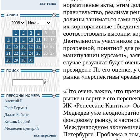
все темы
нормативные акты, этим до
правительство, реализуя ре
АРХИВ
должны заниматься сами пу
их корпоративные объединен
соответствовать высоким к
1
2
3
4
5
6
7
8
9
10
11
12
13
Деятельность участников р
14
15
16
17
18
19
20
прозрачной, понятной для р
21
22
23
24
25
26
27
манипуляции курсами», заяв
28
29
30
31
случае результат будет очен
президент. По его оценке, у
ПОИСК
рынка «перспективы чрезвы
«Это очень важно, что през
ПЕРСОНЫ НОМЕРА
рынке и верит в его перспек
Алексий II
ИК «Ренессанс Капитал» Ов
Греф Герман
Медведев уже неоднократно
Дадли Роберт
фондовому рынку, в частнос
Кисляк Сергей
Международном экономичес
Медведев Дмитрий
Петербурге. Проблема в том,
все персоны