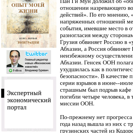
Пан Ги Мун доложил об «об
отношении назревающего в
действий». По его мнению, «
напряженных отношений ме
события, имевшие место в о
разногласия между сторонам
Грузия обвиняет Россию в 
Абхазии, а Россия обвиняет 
неизбежному осуществлению
Абхазии. Генсек ООН полага
ухудшилась как в политическ
безопасности». В качестве п
серии взрывов в июне--июле
страшным был подрыв кафе в
погибли четыре человека, в 
миссии ООН.
По-прежнему нет прогресса 
года назад вышла из них с 
грузинских частей из Кодор