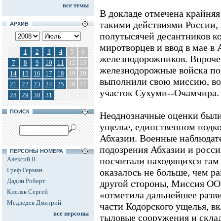
все темы
В докладе отмечена крайняя
такими действиями России, 
АРХИВ
полутысячей десантников к
миротворцев и ввод в мае в
1
2
3
4
5
6
железнодорожников. Впрочем
7
8
9
10
11
12
13
железнодорожные войска по
14
15
16
17
18
19
20
выполнили свою миссию, во
21
22
23
24
25
26
27
участок Сухуми--Очамчира.
28
29
30
31
ПОИСК
Неоднозначные оценки были
ущелье, единственном подк
Абхазии. Военные наблюдат
подозрения Абхазии и росс
ПЕРСОНЫ НОМЕРА
Алексий II
посчитали находящихся там
Греф Герман
оказалось не больше, чем ра
Дадли Роберт
другой стороны, Миссия ОО
Кисляк Сергей
«отметила дальнейшее разв
Медведев Дмитрий
части Кодорского ущелья, в
все персоны
тыловые сооружения и склад