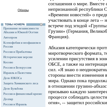
соглашения о мире. Вместе 
непризнанной республики 
Обзоры
«Времени новостей» о пред
участвовать в конце лета --
ТЕМЫ НОМЕРА
встрече под эгидой «Группы
Признание независимости
Грузии» (Германия, Велико
Абхазии и Южной Осетии
Франция).
Автопром
Ксенофобия и неофашизм в
России
Абхазия категорически про
Россия и Прибалтика
миротворческого формата, то
Исторические версии
усилении присутствия в зон
Косово
ОБСЕ, а также на интернац
Россия и Белоруссия
сил. «Я знаю о неоднократн
Израиль и Палестина
стороны внести изменения 
Дело ЮКОСа
мира. Однако пока продолжа
Защита Химкинского леса
в отношении грузино-абхазс
Дело Бульбова
призываю каждую заинтерес
Россия и финансовый кризис
процессе соблюдать целост
Доллар
огня», -- защитил российск
Россия и Израиль