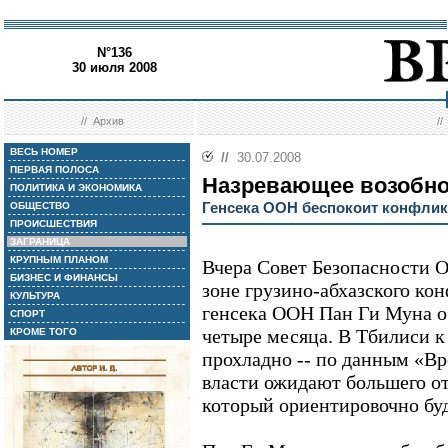
N°136
30 июля 2008
//
Архив
/
ВЕСЬ НОМЕР
//
30.07.2008
ПЕРВАЯ ПОЛОСА
Назревающее возобн
ПОЛИТИКА И ЭКОНОМИКА
Генсека ООН беспокоит конфлик
ОБЩЕСТВО
ПРОИСШЕСТВИЯ
ЗАГРАНИЦА
КРУПНЫМ ПЛАНОМ
Вчера Совет Безопасности 
БИЗНЕС И ФИНАНСЫ
зоне грузино-абхазского ко
КУЛЬТУРА
генсека ООН Пан Ги Муна о
СПОРТ
четыре месяца. В Тбилиси к
КРОМЕ ТОГО
прохладно -- по данным «Вр
власти ожидают большего о
который ориентировочно буд