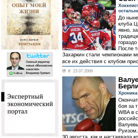
Хоккеис
остальн
До ныне
клуба Ц
явно, з
традици
гораздо
После т
Захаркин стали чемпионами м
все их действия с клубом при
//
23.07.2008
Валуе
Берл
Хроника
Окончат
боя за 
WBA в с
российс
Валуев
Руизом.
30 августа, как и настаивала к