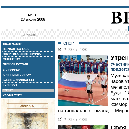
N°131
23 июля 2008
//
Архив
/
СПОРТ
ВЕСЬ НОМЕР
ПЕРВАЯ ПОЛОСА
//
23.07.2008
ПОЛИТИКА И ЭКОНОМИКА
Утрен
ОБЩЕСТВО
Участни
ПРОИСШЕСТВИЯ
придетс
ЗАГРАНИЦА
Мужская
КРУПНЫМ ПЛАНОМ
БИЗНЕС И ФИНАНСЫ
часов у
КУЛЬТУРА
мегапол
СПОРТ
будет 1
КРОМЕ ТОГО
матч в 
коммерч
национальных команд -- Миров
//
23.07.2008
Своя 