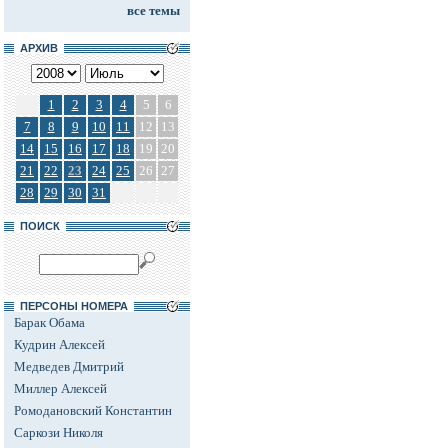
все темы
АРХИВ
1
2
3
4
5
6
7
8
9
10
11
12
13
14
15
16
17
18
19
20
21
22
23
24
25
26
27
28
29
30
31
ПОИСК
ПЕРСОНЫ НОМЕРА
Барак Обама
Кудрин Алексей
Медведев Дмитрий
Миллер Алексей
Ромодановский Константин
Саркози Николя