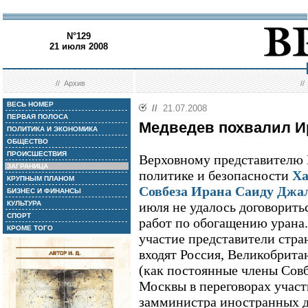
N°129
21 июля 2008
//
Архив
/
ВЕСЬ НОМЕР
//
21.07.2008
ПЕРВАЯ ПОЛОСА
Медведев похвалил И
ПОЛИТИКА И ЭКОНОМИКА
ОБЩЕСТВО
ПРОИСШЕСТВИЯ
Верховному представителю
ЗАГРАНИЦА
политике и безопасности
Ха
КРУПНЫМ ПЛАНОМ
Совбеза Ирана Саиду Джа
БИЗНЕС И ФИНАНСЫ
КУЛЬТУРА
июля не удалось договорить
СПОРТ
работ по обогащению урана.
КРОМЕ ТОГО
участие представители стра
входят Россия, Великобрит
(как постоянные члены Сов
Москвы в переговорах участ
замминистра иностранных д