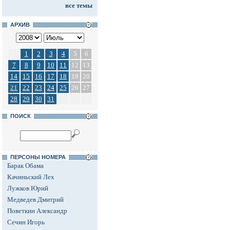
все темы
АРХИВ
1
2
3
4
5
6
7
8
9
10
11
12
13
14
15
16
17
18
19
20
21
22
23
24
25
26
27
28
29
30
31
ПОИСК
ПЕРСОНЫ НОМЕРА
Барак Обама
Качиньский Лех
Лужков Юрий
Медведев Дмитрий
Поветкин Александр
Сечин Игорь