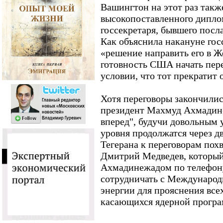
Вашингтон на этот раз такж
высокопоставленного дипло
госсекретаря, бывшего посл
Как объяснила накануне гос
«решение направить его в Ж
готовность США начать пер
условии, что тот прекратит 
Хотя переговоры закончилис
президент Махмуд Ахмадине
вперед", будучи довольным у
уровня продолжатся через д
Тегерана к переговорам пох
Дмитрий Медведев, который
Ахмадинежадом по телефону
сотрудничать с Международ
энергии для прояснения все
касающихся ядерной прогр