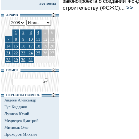
законопроекта о создании Фо
все темы
>>
строительству (ФСЖС)...
АРХИВ
1
2
3
4
5
6
7
8
9
10
11
12
13
14
15
16
17
18
19
20
21
22
23
24
25
26
27
28
29
30
31
ПОИСК
ПЕРСОНЫ НОМЕРА
Авдеев Александр
Гус Хиддинк
Лужков Юрий
Медведев Дмитрий
Митволь Олег
Прохоров Михаил