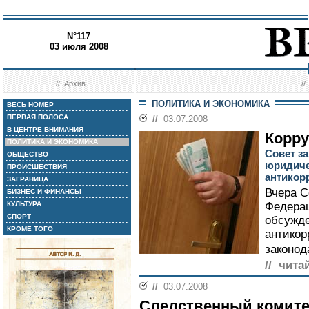
N°117
03 июля 2008
//
Архив
/
ПОЛИТИКА И ЭКОНОМИКА
ВЕСЬ НОМЕР
ПЕРВАЯ ПОЛОСА
//
03.07.2008
В ЦЕНТРЕ ВНИМАНИЯ
Корру
ПОЛИТИКА И ЭКОНОМИКА
Совет з
ОБЩЕСТВО
юридиче
ПРОИСШЕСТВИЯ
антикор
ЗАГРАНИЦА
Вчера С
БИЗНЕС И ФИНАНСЫ
КУЛЬТУРА
Федерац
СПОРТ
обсужд
КРОМЕ ТОГО
антикор
законод
// чита
//
03.07.2008
Следственный комите