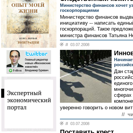
Министерство финансов хочет уз
госкорпорациями
Министерство финансов выдви
инициативу -- написать един
госкорпораций. Такое предлож
министра финансов Татьяна Не
//
03.07.2008
Инно
Начинае
российс
Дан ста
российс
единого
многочи
сферах 
компоне
уверенно говорить о новом ви
// ч
//
03.07.2008
Поставить крест