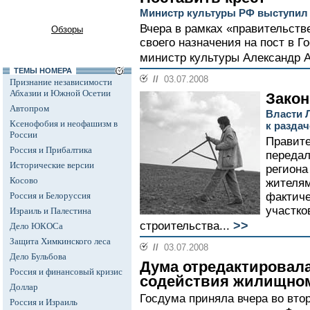
Министр культуры РФ выступил
Вчера в рамках «правительств
Обзоры
своего назначения на пост в 
министр культуры Александр А
ТЕМЫ НОМЕРА
//
03.07.2008
Признание независимости
Абхазии и Южной Осетии
Закон
Автопром
Власти 
Ксенофобия и неофашизм в
к разда
России
Правите
Россия и Прибалтика
передал
Исторические версии
региона
Косово
жителям
Россия и Белоруссия
фактиче
участко
Израиль и Палестина
>>
строительства...
Дело ЮКОСа
Защита Химкинского леса
//
03.07.2008
Дело Бульбова
Дума отредактировала
Россия и финансовый кризис
содействия жилищном
Доллар
Госдума приняла вчера во вто
Россия и Израиль