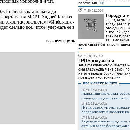
ственных монополий и т.п.
положения...
>>
//
29.01.2008
 будет снята как минимум до
Городу и м
 департамента МЭРТ Андрей Клепач
Сегодня мы от
ии заявил журналистам: «Инфляция -
традиции реце
удет сделано все, чтобы удержать ее в
объединенные
сквозной идее
трех книг, пр
вашему внима
Вера КУЗНЕЦОВА
заслуживает быть прочитанной 
>>
//
29.01.2008
ГРОБ с музыкой
Тема гражданского общества 
оказалась едва ли не самой п
начале предвыборной кампан
президентской гонки...
>>
БЕЗ КОМMЕНТАРИЕВ
18:51, 16 декабря
Радикальная молодежь собрал
площади в подмосковном Со
18:32, 16 декабря
Путин отверг упреки адвокат
Ходорковского в давлении на 
17:58, 16 декабря
Задержан один из предполаг
организаторов беспорядков 