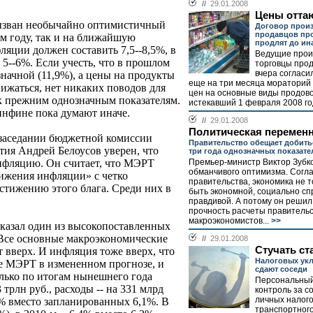
//
29.01.2008
Цены отта
вызван необычайно оптимистичный
Договор произ
продавцов про
м году, так и на ближайшую
продлят до ин
ляции должен составить 7,5--8,5%, в
Ведущие прои
-- 5--6%. Если учесть, что в прошлом
торговцы про
вчера согласи
значной (11,9%), а цены на продукты
еще на три месяца мораторий
нижаться, нет никаких поводов для
цен на основные виды продово
 к прежним однозначным показателям.
истекавший 1 февраля 2008 год
нфине пока думают иначе.
//
29.01.2008
Политическая перемен
 заседании бюджетной комиссии
Правительство обещает добить
тия Андрей Белоусов уверен, что
три года однозначных показат
Премьер-министр Виктор Зубко
инфляцию. Он считает, что МЭРТ
обманчивого оптимизма. Согла
ижения инфляции» с четко
правительства, экономика не 
стижению этого блага. Среди них в
быть экономной, социально сп
правдивой. А потому он решил
прочность расчеты правитель
макроэкономистов...
>>
 сказал один из высокопоставленных
- Все основные макроэкономические
//
29.01.2008
Стучать ст
 вверх. И инфляция тоже вверх, что
Налоговых укл
е МЭРТ в измененном прогнозе, и
сдают соседи
лько по итогам нынешнего года
Персональный
трлн руб., расходы -- на 331 млрд
контроль за 
личных налого
7% вместо запланированных 6,1%. В
транспортного