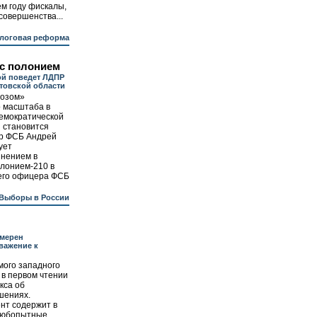
м году фискалы,
совершенства...
логовая реформа
 с полонием
ой поведет ЛДПР
стовской области
возом»
о масштаба в
емократической
 становится
ер ФСБ Андрей
ует
инением в
лонием-210 в
его офицера ФСБ
Выборы в России
амерен
важение к
мого западного
 в первом чтении
кса об
шениях.
ент содержит в
 любопытные