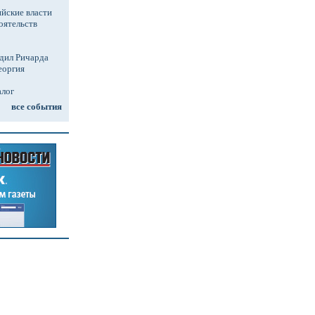
йские власти
оятельств
дил Ричарда
еоргия
алог
все события