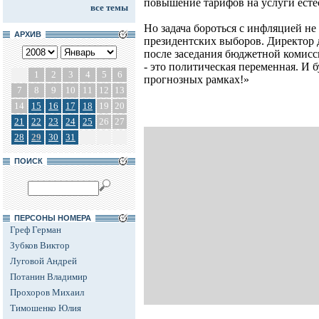
повышение тарифов на услуги есте
все темы
Но задача бороться с инфляцией не
АРХИВ
президентских выборов. Директор
после заседания бюджетной комисс
- это политическая переменная. И б
1
2
3
4
5
6
прогнозных рамках!»
7
8
9
10
11
12
13
14
15
16
17
18
19
20
21
22
23
24
25
26
27
28
29
30
31
ПОИСК
ПЕРСОНЫ НОМЕРА
Греф Герман
Зубков Виктор
Луговой Андрей
Потанин Владимир
Прохоров Михаил
Тимошенко Юлия