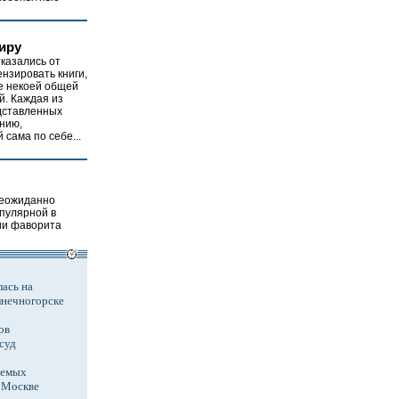
иру
казались от
нзировать книги,
 некоей общей
й. Каждая из
едставленных
нию,
сама по себе...
неожиданно
опулярной в
ии фаворита
ась на
лнечногорске
ов
суд
аемых
в Москве