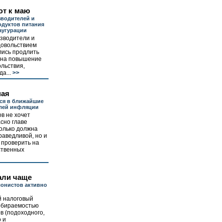
ют к маю
водителей и
дуктов питания
аугурации
зводители и
довольствием
лись продлить
 на повышение
льствия,
а...
>>
ная
ся в ближайшие
елей инфляции
в не хочет
сно главе
только должна
раведливой, но и
 проверить на
ственных
али чаще
онистов активно
 налоговый
собираемостью
в (подоходного,
 и