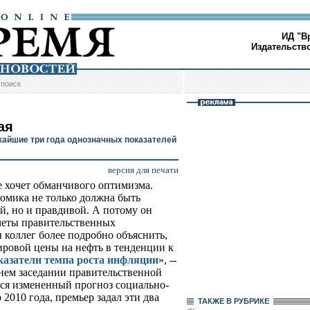
ИД "В
Издательств
/
поиск
ая
жайшие три года однозначных показателей
версия для печати
 хочет обманчивого оптимизма.
номика не только должна быть
й, но и правдивой. А потому он
четы правительственных
 коллег более подробно объяснить,
ировой цены на нефть в тенденции к
казатели темпа роста инфляции
», --
нем заседании правительственной
ся измененный прогноз социально-
2010 года, премьер задал эти два
ТАКЖЕ В РУБРИКЕ