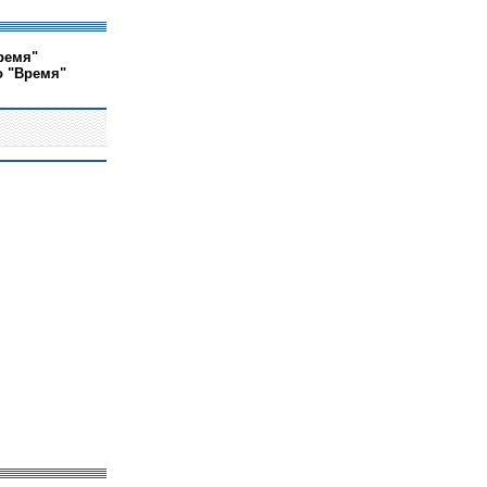
ремя"
о "Время"