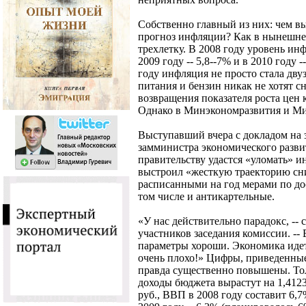
Собственно главный из них: чем 
прогноз инфляции? Как в нынешне
трехлетку. В 2008 году уровень инф
2009 году -- 5,8--7% и в 2010 году 
году инфляция не просто стала дву
питания и бензин никак не хотят с
возвращения показателя роста цен
Однако в Минэкономразвития и Ми
Выступавший вчера с докладом на
замминистра экономического разви
правительству удастся «уломать» 
выстроил «жесткую траекторию сн
расписанными на год мерами по до
том числе и антикартельные.
«У нас действительно парадокс, --
участников заседания комиссии. -
параметры хороши. Экономика идет
очень плохо!» Цифры, приведенны
правда существенно повышены. То
доходы бюджета вырастут на 1,4123 
руб., ВВП в 2008 году составит 6,