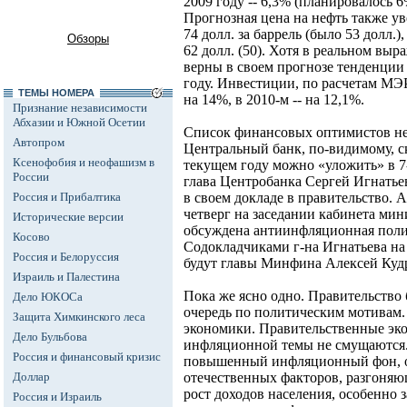
2009 году -- 6,3% (планировалось 6%
Прогнозная цена на нефть также ув
74 долл. за баррель (было 53 долл.), 
Обзоры
62 долл. (50). Хотя в реальном в
верны в своем прогнозе тенденции
году. Инвестиции, по расчетам МЭРТ
ТЕМЫ НОМЕРА
на 14%, в 2010-м -- на 12,1%.
Признание независимости
Абхазии и Южной Осетии
Список финансовых оптимистов н
Автопром
Центральный банк, по-видимому, с
Ксенофобия и неофашизм в
текущем году можно «уложить» в 7
России
глава Центробанка Сергей Игнатьев
Россия и Прибалтика
в своем докладе в правительство.
четверг на заседании кабинета мини
Исторические версии
обсуждена антиинфляционная полит
Косово
Содокладчиками г-на Игнатьева на 
Россия и Белоруссия
будут главы Минфина Алексей Куд
Израиль и Палестина
Пока же ясно одно. Правительство 
Дело ЮКОСа
очередь по политическим мотивам.
Защита Химкинского леса
экономики. Правительственные эк
Дело Бульбова
инфляционной темы не смущаются.
Россия и финансовый кризис
повышенный инфляционный фон, о
Доллар
отечественных факторов, разгоняющ
рост доходов населения, особенно 
Россия и Израиль