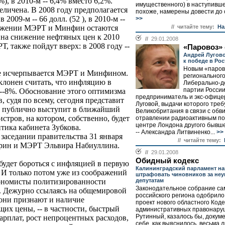
), в 2010-м -- 6,4% вместо 6,2%.
имущественного) в наступивше
еличена. В 2008 году предполагается
похоже, намерены довести до 
в 2009-м -- 66 долл. (52 ), в 2010-м --
>>
// читайте тему:
На
ыражении МЭРТ и Минфин остаются
 на снижение нефтяных цен к 2010
//
29.01.2008
, также пойдут вверх: в 2008 году --
«Паровоз»
Андрей Лугов
к победе в Ро
Новым «паро
е исчерпывается МЭРТ и Минфином.
региональног
клонен считать, что инфляцию в
Либерально-д
партии России
--8%. Обоснование этого оптимизма
предприниматель и экс-офиц
, судя по всему, сегодня представит
Луговой, выдачи которого треб
 А публично выступит в ближайший
Великобритания в связи с обв
стров, на котором, собственно, будет
отравлении радиоактивным по
центре Лондона другого бывш
ика кабинета Зубкова.
-- Александра Литвиненко...
>>
заседании правительства 31 января
// читайте тему:
рин и МЭРТ Эльвира Набиуллина.
//
29.01.2008
Обидный кодекс
будет бороться с инфляцией в первую
Калининградский парламент н
 И только потом уже из соображений
штрафовать чиновников за неу
депутатам
ономисты политизированности
Законодательное собрание са
 Дежурно ссылаясь на общемировой
российского региона одобрило
ни признают и наличие
проект нового областного Коде
их цены, -- в частности, быстрый
административных правонару
Рутинный, казалось бы, докум
зарплат, рост непроцентных расходов,
себе, как выяснилось, весьма