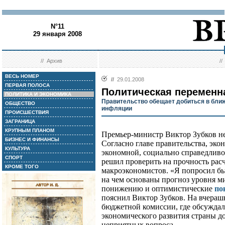
N°11
29 января 2008
//
Архив
/
ВЕСЬ НОМЕР
//
29.01.2008
ПЕРВАЯ ПОЛОСА
Политическая переменн
ПОЛИТИКА И ЭКОНОМИКА
Правительство обещает добиться в бли
ОБЩЕСТВО
инфляции
ПРОИСШЕСТВИЯ
ЗАГРАНИЦА
КРУПНЫМ ПЛАНОМ
Премьер-министр Виктор Зубков не
БИЗНЕС И ФИНАНСЫ
Согласно главе правительства, эко
КУЛЬТУРА
экономной, социально справедливо
СПОРТ
решил проверить на прочность рас
КРОМЕ ТОГО
макроэкономистов. «Я попросил бы
на чем основаны прогноз уровня м
понижению и оптимистические
по
пояснил Виктор Зубков. На вчераш
бюджетной комиссии, где обсуждал
экономического развития страны до 
неприятных вопроса.