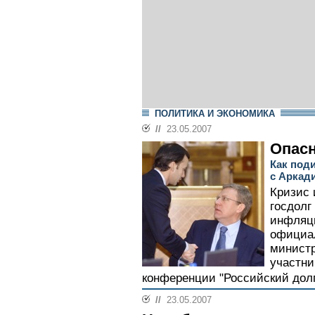
ПОЛИТИКА И ЭКОНОМИКА
//
23.05.2007
Опас
Как под
с Аркад
Кризис 
госдолг
инфляци
официал
министр
участни
конференции "Российский долг
//
23.05.2007