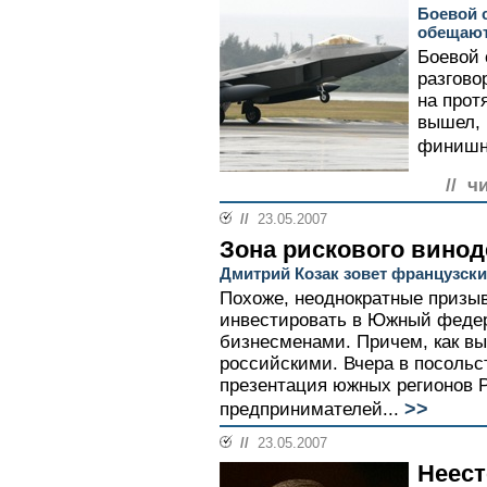
Боевой 
обещают 
Боевой 
разгово
на прот
вышел, 
финишн
// ч
//
23.05.2007
Зона рискового вино
Дмитрий Козак зовет французски
Похоже, неоднократные призы
инвестировать в Южный феде
бизнесменами. Причем, как вы
российскими. Вчера в посоль
презентация южных регионов 
>>
предпринимателей...
//
23.05.2007
Неест