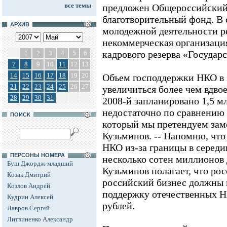
все темы
предложен Общероссийский
благотворительный фонд. В
АРХИВ
молодежной деятельности р
некоммерческая организаци
кадрового резерва «Государ
1
2
3
4
5
6
7
8
9
10
11
12
13
14
15
16
17
18
19
20
Объем господдержки НКО в 
21
22
23
24
25
26
27
увеличиться более чем вдвое,
28
29
30
31
2008-й запланировано 1,5 мл
недостаточно по сравнению
ПОИСК
который мы претендуем замес
Кузьминов. -- Напомню, чт
НКО из-за границы в середин
ПЕРСОНЫ НОМЕРА
несколько сотен миллионов д
Буш Джордж-младший
Кузьминов полагает, что рос
Козак Дмитрий
российский бизнес должны 
Козлов Андрей
поддержку отечественных Н
Кудрин Алексей
рублей.
Лавров Сергей
Литвиненко Александр