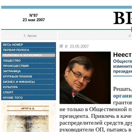
N°87
23 мая 2007
//
Архив
/
ВЕСЬ НОМЕР
//
23.05.2007
ПЕРВАЯ ПОЛОСА
Неест
ПОЛИТИКА И ЭКОНОМИКА
Обществ
ОБЩЕСТВО
изменит
ПРОИСШЕСТВИЯ
президе
ЗАГРАНИЦА
КРУПНЫМ ПЛАНОМ
БИЗНЕС И ФИНАНСЫ
КУЛЬТУРА
Решать
СПОРТ
органи
КРОМЕ ТОГО
грантов
не только в Общественной 
президента. Привлечь в каче
распределителей средств д
руководители ОП, пытаясь в