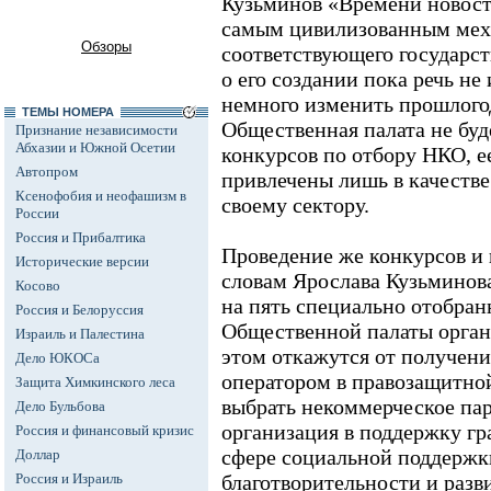
Кузьминов «Времени новост
самым цивилизованным мех
Обзоры
соответствующего государст
о его создании пока речь не 
немного изменить прошлого
ТЕМЫ НОМЕРА
Общественная палата не буд
Признание независимости
Абхазии и Южной Осетии
конкурсов по отбору НКО, е
Автопром
привлечены лишь в качестве
Ксенофобия и неофашизм в
своему сектору.
России
Россия и Прибалтика
Проведение же конкурсов и 
Исторические версии
словам Ярослава Кузьминова
Косово
на пять специально отобра
Россия и Белоруссия
Общественной палаты орган
Израиль и Палестина
этом откажутся от получени
Дело ЮКОСа
оператором в правозащитно
Защита Химкинского леса
выбрать некоммерческое па
Дело Бульбова
организация в поддержку гр
Россия и финансовый кризис
сфере социальной поддержк
Доллар
Россия и Израиль
благотворительности и разв