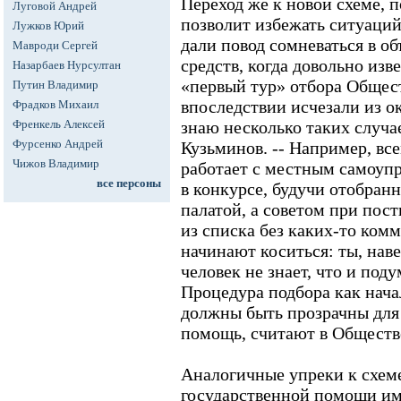
Переход же к новой схеме,
Луговой Андрей
позволит избежать ситуаций
Лужков Юрий
дали повод сомневаться в о
Мавроди Сергей
средств, когда довольно из
Назарбаев Нурсултан
«первый тур» отбора Общес
Путин Владимир
впоследствии исчезали из о
Фрадков Михаил
Френкель Алексей
знаю несколько таких случае
Фурсенко Андрей
Кузьминов. -- Например, вс
Чижов Владимир
работает с местным самоупр
все персоны
в конкурсе, будучи отобран
палатой, а советом при пост
из списка без каких-то ком
начинают коситься: ты, наве
человек не знает, что и под
Процедура подбора как нача
должны быть прозрачны для 
помощь, считают в Обществ
Аналогичные упреки к схем
государственной помощи им