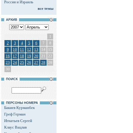
Россия и Израиль
все темы
АРХИВ
1
2
3
4
5
6
7
8
9
10
11
12
13
14
15
16
17
18
19
20
21
22
23
24
25
26
27
28
29
30
ПОИСК
ПЕРСОНЫ НОМЕРА
Бакиев Курманбек
Греф Герман
Игнатьев Сергей
Клаус Вацлав