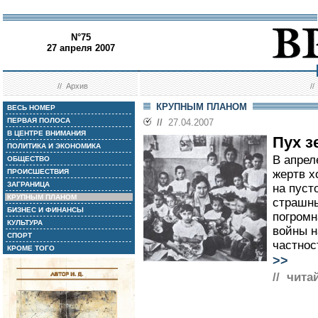
N°75
27 апреля 2007
//
Архив
/
КРУПНЫМ ПЛАНОМ
ВЕСЬ НОМЕР
ПЕРВАЯ ПОЛОСА
//
27.04.2007
В ЦЕНТРЕ ВНИМАНИЯ
Пух з
ПОЛИТИКА И ЭКОНОМИКА
В апрел
ОБЩЕСТВО
ПРОИСШЕСТВИЯ
жертв х
ЗАГРАНИЦА
на пуст
КРУПНЫМ ПЛАНОМ
страшны
БИЗНЕС И ФИНАНСЫ
погромн
КУЛЬТУРА
войны н
СПОРТ
частнос
КРОМЕ ТОГО
>>
// чита