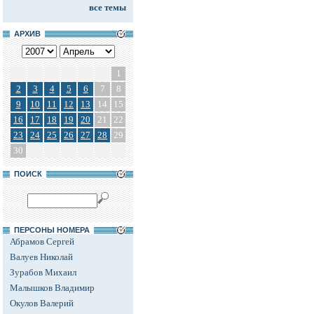
все темы
АРХИВ
1
2
3
4
5
6
7
8
9
10
11
12
13
14
15
16
17
18
19
20
21
22
23
24
25
26
27
28
29
30
ПОИСК
ПЕРСОНЫ НОМЕРА
Абрамов Сергей
Валуев Николай
Зурабов Михаил
Малышков Владимир
Окулов Валерий