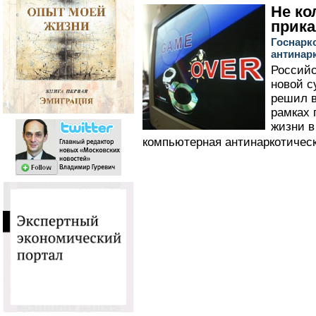
Не ко
прик
Госнарк
антинар
Российс
новой с
решил в
рамках 
жизни в
компьютерная антинаркотическ