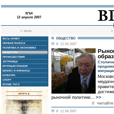
N°64
12 апреля 2007
//
Архив
/
ОБЩЕСТВО
ВЕСЬ НОМЕР
ПЕРВАЯ ПОЛОСА
//
12.04.2007
ПОЛИТИКА И ЭКОНОМИКА
Рынок
ОБЩЕСТВО
образ
ПРОИСШЕСТВИЯ
Столичн
ЗАГРАНИЦА
продемо
КРУПНЫМ ПЛАНОМ
миграци
БИЗНЕС И ФИНАНСЫ
КУЛЬТУРА
Московс
СПОРТ
неудач
КРОМЕ ТОГО
правите
достиже
>>
рыночной политики...
// читайте
//
12.04.2007