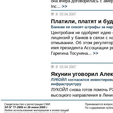
она вчера договорилась с аме
>>
Inc...
//
03.04.2007
Платили, платят и бу
Банкам не снизят штрафы за на
Центробанк не одобряет идею 
лицензий у банков в связи с 
отмывании. Об этом регулято
имя президента Ассоциации р
>>
Гарегина Тосуняна...
//
03.04.2007
Якунин уговорил Але
ЛУКОЙЛ согласился инвестиров
инфраструктуру
ЛУКОЙЛ снова готов помочь Р
высоцкого направления в Ленин
Свидетельство о регистрации СМИ:
Принимаются вопросы
ЭЛ N° 77-2909 от 26 июня 2000 г
По содержанию публ
Любое использование материалов и иллюстраций