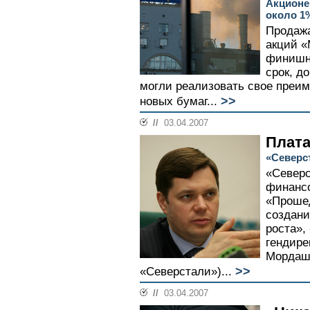
Акционе
около 1
Продаж
акций «
финишн
срок, д
могли реализовать свое преим
>>
новых бумаг...
//
03.04.2007
Плата
«Северст
«Северс
финансо
«Прошед
создан
роста»,
гендире
Мордаш
>>
«Северстали»)...
//
03.04.2007