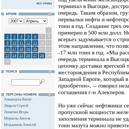
все темы
терминал в Высоцке, достр
очередь. Таким образом, гру
АРХИВ
перевалки нефти и нефтепр
тонн в год. Создание трех
1
примерно в 500 млн долл. Н
2
3
4
5
6
7
8
всерьез задумывается о стро
9
10
11
12
13
14
15
этом направлении, что позв
16
17
18
19
20
21
22
-17 млн тонн в год. «Мы ра
23
24
25
26
27
28
29
очередь терминала в Высоц
30
цепочку доставки ярегской 
месторождения в Республик
ПОИСК
Западной Европе, который в
приобретен», -- говорил нез
соглашения г-н Алекперов.
ПЕРСОНЫ НОМЕРА
Алекперов Вагит
Но уже сейчас нефтяники се
Лавров Сергей
пропускной мощности желез
Левитин Игорь
заполнения терминала не уда
Меркель Ангела
тонн мазута можно привезти 
Мордашов Алексей