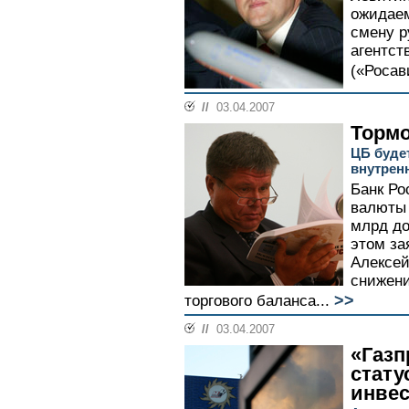
ожидаем
смену р
агентст
(«Росав
//
03.04.2007
Торм
ЦБ буде
внутрен
Банк Ро
валюты 
млрд до
этом за
Алексей
снижени
>>
торгового баланса...
//
03.04.2007
«Газп
стату
инвес