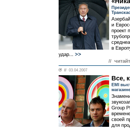
«Ника
Президе
Транска
Азербай
и Еврос
проект 
трубопр
среднеа
в Европ
>>
удар...
// читай
//
03.04.2007
Все, 
EMI выст
магазине
Знамени
звукоз
Group P
времене
своей п
для про