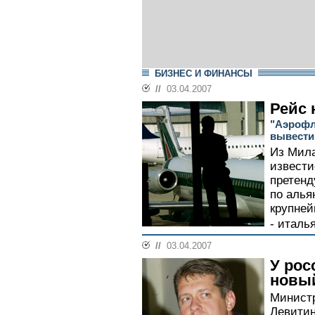
БИЗНЕС И ФИНАНСЫ
//
03.04.2007
Рейс 
"Аэрофло
вывести 
Из Мила
извести
претенд
по алья
крупней
- италья
//
03.04.2007
У рос
новы
Министр
Левитин