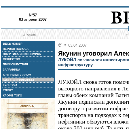
N°57
03 апреля 2007
//
Архив
/
ВЕСЬ НОМЕР
//
03.04.2007
ПЕРВАЯ ПОЛОСА
Якунин уговорил Але
ПОЛИТИКА И ЭКОНОМИКА
ЛУКОЙЛ согласился инвестиров
ОБЩЕСТВО
инфраструктуру
ПРОИСШЕСТВИЯ
ЗАГРАНИЦА
КРУПНЫМ ПЛАНОМ
БИЗНЕС И ФИНАНСЫ
ЛУКОЙЛ снова готов помочь
КУЛЬТУРА
высоцкого направления в Ле
СПОРТ
главы обеих компаний Ваги
КРОМЕ ТОГО
Якунин подписали дополнит
договору о развитии инфра
транспорта на подходах к т
нефтяники обязуются вложи
около 300 млн руб. То есть 