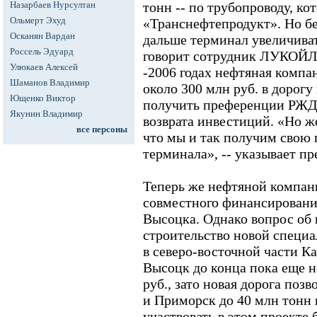
Назарбаев Нурсултан
тонн -- по трубопроводу, к
Ольмерт Эхуд
«Транснефтепродукт». Но бе
Осканян Вардан
дальше терминал увеличиват
Россель Эдуард
говорит сотрудник ЛУКОЙЛа
Улюкаев Алексей
-2006 годах нефтяная компа
Шаманов Владимир
около 300 млн руб. в дорогу
Ющенко Виктор
получить преференции РЖД 
Якунин Владимир
возврата инвестиций. «Но 
все персоны
что мы и так получим свою 
терминала», -- указывает 
Теперь же нефтяной компан
совместного финансирования
Высоцка. Однако вопрос об
строительство новой специа
в северо-восточной части К
Высоцк до конца пока еще не
руб., зато новая дорога поз
и Приморск до 40 млн тонн г
участвовать в этом проекте 