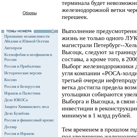
терминала будет невозможно
железнодорожной ветки чер
Обзоры
перешеек.
Выполнение предусмотренн
ТЕМЫ НОМЕРА
Признание независимости
жизнь не только одного ЛУ
Абхазии и Южной Осетии
магистрали Петербург--Хель
Автопром
Высоцк, следуют за границу
Ксенофобия и неофашизм в
составы, а кроме того, в 20
России
Выборг железнодорожники д
Россия и Прибалтика
угля компании «РОСА-холди
Исторические версии
третьей очереди нефтепроду
Косово
ветка достигла предела воз
Россия и Белоруссия
Израиль и Палестина
угольщики собираются увели
Дело ЮКОСа
Выборга и Высоцка, в связи
Защита Химкинского леса
инвестиции в реконструкци
Дело Бульбова
минимум в 1 млрд рублей.
Россия и финансовый кризис
Доллар
Тем временем в прошлом г
Россия и Израиль
под увеличение железнодо