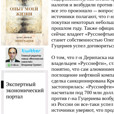
налогов и возбудили против 
все это произошло -- вопро
источники полагают, что г-
покупки некоторых неболь
прошлом году. Также официа
сейчас владеет «Русснефтью»
станет собственностью Олег
Гуцериев успел договоритьс
О том, что г-н Дерипаска н
владельцем «Русснефти», ст
понятно, что сам алюминие
поглощение нефтяной компан
сделка санкционирована Кре
застопорилась: «Русснефт
насчитали под 700 млн долл
против г-на Гуцериева возб
из России он все-таки успе
источники уверяют, что прод