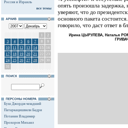
Россия и Израиль
опять произошла задержка, 
все темы
уверяют, что до президентс
основного пакета состоится
АРХИВ
говорило, что даст ответ в 
1
2
Ирина ЦЫРУЛЕВА, Наталья РО
ГРИВА
3
4
5
6
7
8
9
10
11
12
13
14
15
16
17
18
19
20
21
22
23
24
25
26
27
28
29
30
31
ПОИСК
ПЕРСОНЫ НОМЕРА
Буш Джордж-младший
Патаркацишвили Бадри
Потанин Владимир
Прохоров Михаил