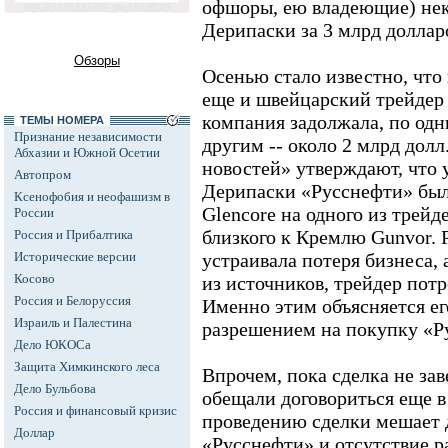
офшоры, ею владеющие) нек
Дерипаски за 3 млрд доллар
Обзоры
Осенью стало известно, что
еще и швейцарский трейдер 
компания задолжала, по одн
ТЕМЫ НОМЕРА
Признание независимости
другим -- около 2 млрд дол
Абхазии и Южной Осетии
новостей» утверждают, что 
Автопром
Дерипаски «Русснефти» был
Ксенофобия и неофашизм в
Glencore на одного из трей
России
близкого к Кремлю Gunvor. Р
Россия и Прибалтика
Исторические версии
устраивала потеря бизнеса, 
Косово
из источников, трейдер пот
Россия и Белоруссия
Именно этим объясняется ег
Израиль и Палестина
разрешением на покупку «Р
Дело ЮКОСа
Защита Химкинского леса
Впрочем, пока сделка не за
Дело Бульбова
обещали договориться еще в
Россия и финансовый кризис
проведению сделки мешает 
Доллар
«Русснефти» и отсутствие 