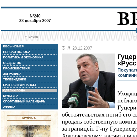
N°240
28 декабря 2007
//
Архив
/
ВЕСЬ НОМЕР
//
28.12.2007
ПЕРВАЯ ПОЛОСА
Гуцер
ПОЛИТИКА И ЭКОНОМИКА
«Рус
ОБЩЕСТВО
ПРОИСШЕСТВИЯ
Покупат
ЗАГРАНИЦА
компани
ТЕЛЕВИДЕНИЕ
БИЗНЕС И ФИНАНСЫ
СДЕЛКИ ГОДА
Уходящ
КУЛЬТУРА
неблаг
СПОРТИВНЫЙ КАЛЕНДАРЬ
Гуцери
АФИША
обстоятельствах погиб его 
продать собственную компа
за границей. Г-ну Гуцериеву
Ходорковскому, насчитали 