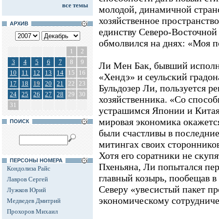
все темы
молодой, динамичной стран
хозяйственное пространств
АРХИВ
единству Северо-Восточной 
обмолвился на днях: «Моя п
1
2
3
4
5
6
7
8
9
Ли Мен Бак, бывший исполн
10
11
12
13
14
15
16
«Хендэ» и сеульский градо
17
18
19
20
21
22
23
Бульдозер Ли, пользуется р
24
25
26
27
28
29
30
хозяйственника. «Со спосо
31
устрашимся Японии и Китая
мировая экономика окажетс
ПОИСК
были счастливы в последние 
митингах своих сторонников
Хотя его соратники не скупя
ПЕРСОНЫ НОМЕРА
Пхеньяна, Ли попытался пер
Кондолиза Райс
главный козырь, пообещав в
Лавров Сергей
Северу «увесистый пакет п
Лужков Юрий
экономическому сотрудниче
Медведев Дмитрий
Прохоров Михаил