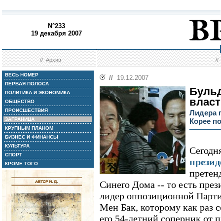
N°233
19 декабря 2007
//
Архив
/
ВЕСЬ НОМЕР
//
19.12.2007
ПЕРВАЯ ПОЛОСА
Бульд
ПОЛИТИКА И ЭКОНОМИКА
влас
ОБЩЕСТВО
ПРОИСШЕСТВИЯ
Лидера 
ЗАГРАНИЦА
Корее п
КРУПНЫМ ПЛАНОМ
БИЗНЕС И ФИНАНСЫ
КУЛЬТУРА
Сегодн
СПОРТ
прези
КРОМЕ ТОГО
претен
Синего Дома -- то есть през
лидер оппозиционной Парти
Мен Бак, которому как раз с
его 54-летний соперник от