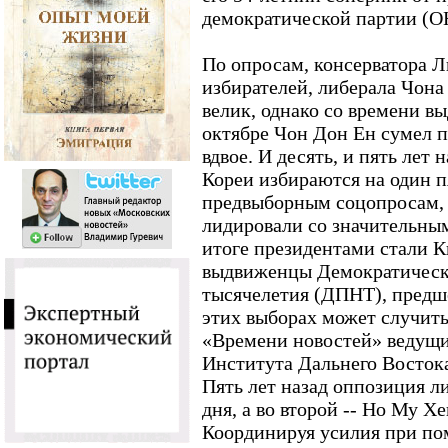
демократической партии (О
По опросам, консерватора 
избирателей, либерала Чона
велик, однако со времени в
октябре Чон Дон Ен сумел п
вдвое. И десять, и пять ле
Кореи избираются на один п
предвыборным соцопросам,
лидировали со значительны
итоге президентами стали 
выдвиженцы Демократическ
тысячелетия (ДПНТ), пред
этих выборах может случитьс
«Времени новостей» ведущ
Института Дальнего Восток
Пять лет назад оппозиция л
дня, а во второй -- Но Му Х
Координируя усилия при по