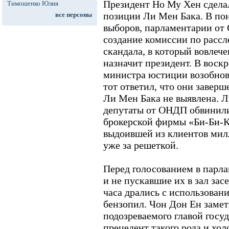
Президент Но Му Хен сделал
Тимошенко Юлия
позиции Ли Мен Бака. В пон
все персоны
выборов, парламентарии от
создание комиссии по расс
скандала, в который вовлеч
назначит президент. В воск
министра юстиции возобнови
тот ответил, что они заверш
Ли Мен Бака не выявлена. Л
депутаты от ОНДП обвинили 
брокерской фирмы «Би-Би-
выдоившей из клиентов мил
уже за решеткой.
Перед голосованием в парл
и не пускавшие их в зал за
часа дрались с использовани
бензопил. Чон Дон Ен замет
подозреваемого главой госуд
прецедент такого рода и хол