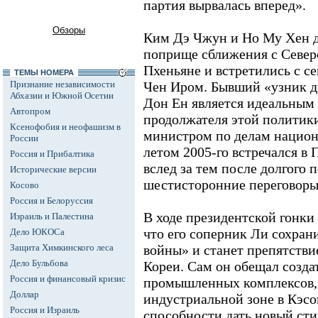
партия вырвалась вперед».
Обзоры
Ким Дэ Чжун и Но Му Хен д
поприще сближения с Северо
Пхеньяне и встретились с 
ТЕМЫ НОМЕРА
Признание независимости
Чен Иром. Бывший «узник д
Абхазии и Южной Осетии
Дон Ен является идеальным 
Автопром
продолжателя этой политики
Ксенофобия и неофашизм в
министром по делам национ
России
летом 2005-го встречался в
Россия и Прибалтика
вслед за тем после долгого 
Исторические версии
шестисторонние переговоры
Косово
Россия и Белоруссия
В ходе президентской гонки
Израиль и Палестина
что его соперник Ли сохран
Дело ЮКОСа
Защита Химкинского леса
войны» и станет препятстви
Дело Бульбова
Кореи. Сам он обещал созда
Россия и финансовый кризис
промышленных комплексов,
Доллар
индустриальной зоне в Кэсон
Россия и Израиль
способности дать новый ст