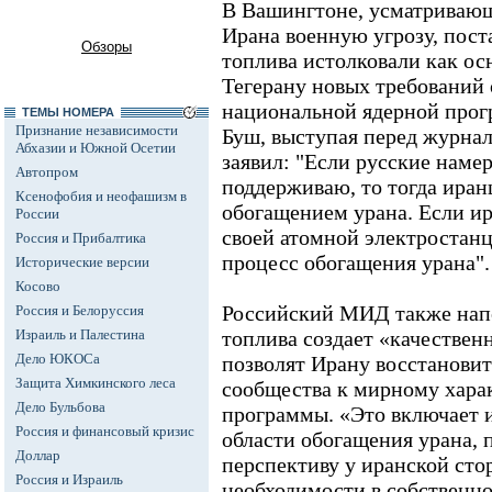
В Вашингтоне, усматривающ
Ирана военную угрозу, пост
Обзоры
топлива истолковали как о
Тегерану новых требований 
национальной ядерной про
ТЕМЫ НОМЕРА
Признание независимости
Буш, выступая перед журнал
Абхазии и Южной Осетии
заявил: "Если русские намер
Автопром
поддерживаю, то тогда иран
Ксенофобия и неофашизм в
обогащением урана. Если и
России
своей атомной электростанц
Россия и Прибалтика
процесс обогащения урана".
Исторические версии
Косово
Российский МИД также напо
Россия и Белоруссия
Израиль и Палестина
топлива создает «качествен
Дело ЮКОСа
позволят Ирану восстановит
Защита Химкинского леса
сообщества к мирному хара
Дело Бульбова
программы. «Это включает и
Россия и финансовый кризис
области обогащения урана, 
Доллар
перспективу у иранской сто
Россия и Израиль
необходимости в собственн