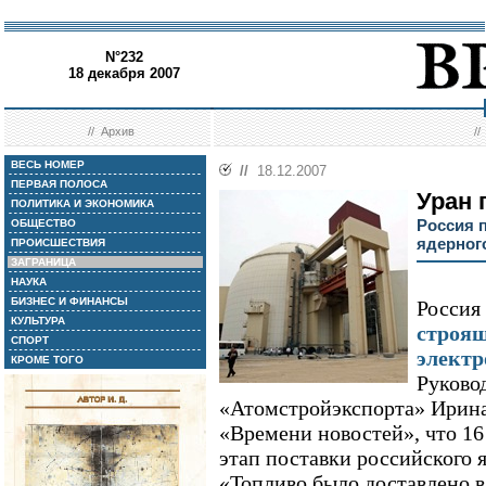
N°232
18 декабря 2007
//
Архив
/
ВЕСЬ НОМЕР
//
18.12.2007
ПЕРВАЯ ПОЛОСА
Уран 
ПОЛИТИКА И ЭКОНОМИКА
Россия 
ОБЩЕСТВО
ядерног
ПРОИСШЕСТВИЯ
ЗАГРАНИЦА
НАУКА
БИЗНЕС И ФИНАНСЫ
Россия
КУЛЬТУРА
строящ
СПОРТ
электр
КРОМЕ ТОГО
Руково
«Атомстройэкспорта» Ирин
«Времени новостей», что 16
этап поставки российского 
«Топливо было доставлено в