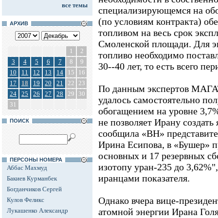
все темы
специализирующемся на обо
(по условиям контракта) об
АРХИВ
топливом на весь срок экспл
Смоленской площади. Для э
1
2
топливо необходимо поставл
3
4
5
6
7
8
9
30--40 лет, то есть всего пе
10
11
12
13
14
15
16
17
18
19
20
21
22
23
По данным экспертов МАГА
24
25
26
27
28
29
30
удалось самостоятельно пол
31
обогащением на уровне 3,7%
не позволяет Ирану создать
ПОИСК
сообщила «ВН» представите
Ирина Есипова, в «Бушер» п
основных и 17 резервных сб
ПЕРСОНЫ НОМЕРА
изотопу уран-235 до 3,62%"
Аббас Махмуд
иранцами показателя.
Бакиев Курманбек
Богданчиков Сергей
Однако вчера вице-президен
Кулов Феликс
атомной энергии Ирана Голя
Лукашенко Александр