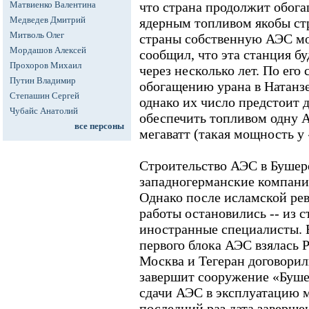
Матвиенко Валентина
что страна продолжит обога
Медведев Дмитрий
ядерным топливом якобы ст
Митволь Олег
страны собственную АЭС мо
Мордашов Алексей
сообщил, что эта станция бу
Прохоров Михаил
через несколько лет. По его 
Путин Владимир
обогащению урана в Натанзе
Степашин Сергей
однако их число предстоит д
Чубайс Анатолий
обеспечить топливом одну 
все персоны
мегаватт (такая мощность у
Строительство АЭС в Бушере
западногерманские компан
Однако после исламской ре
работы остановились -- из 
иностранные специалисты. В
первого блока АЭС взялась Р
Москва и Тегеран договорил
завершит сооружение «Бушер
сдачи АЭС в эксплуатацию 
последний раз дата заверше