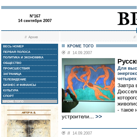
N°167
14 сентября 2007
//
Архив
/
КРОМЕ ТОГО
ВЕСЬ НОМЕР
ПЕРВАЯ ПОЛОСА
//
14.09.2007
ПОЛИТИКА И ЭКОНОМИКА
Русск
ОБЩЕСТВО
Для выс
ПРОИСШЕСТВИЯ
энергок
ЗАГРАНИЦА
четырех
ТЕЛЕВИДЕНИЕ
Завтра 
БИЗНЕС И ФИНАНСЫ
КУЛЬТУРА
Дюссел
СПОРТ
которог
КРОМЕ ТОГО
живопис
- такое
>>
устроители...
//
14.09.2007