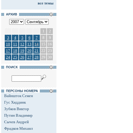
все темы
АРХИВ
1
2
3
4
5
6
7
8
9
10
11
12
13
14
15
16
17
18
19
20
21
22
23
24
25
26
27
28
29
30
ПОИСК
ПЕРСОНЫ НОМЕРА
Вайншток Семен
Гус Хиддинк
Зубков Виктор
Путин Владимир
Сычев Андрей
Фрадков Михаил