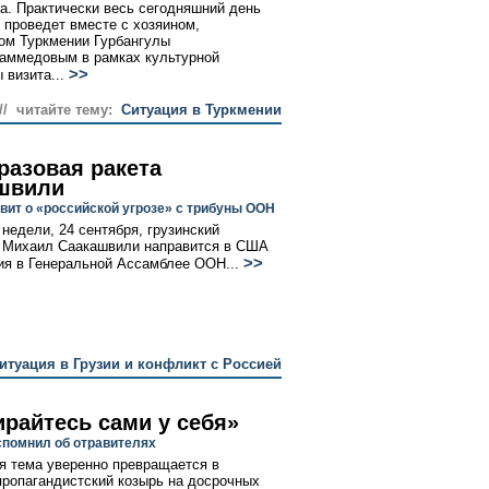
а. Практически весь сегодняшний день
 проведет вместе с хозяином,
ом Туркмении Гурбангулы
аммедовым в рамках культурной
>>
 визита...
// читайте тему:
Ситуация в Туркмении
разовая ракета
швили
явит о «российской угрозе» с трибуны ООН
 недели, 24 сентября, грузинский
 Михаил Саакашвили направится в США
>>
ия в Генеральной Ассамблее ООН...
итуация в Грузии и конфликт с Россией
ирайтесь сами у себя»
помнил об отравителях
я тема уверенно превращается в
пропагандистский козырь на досрочных