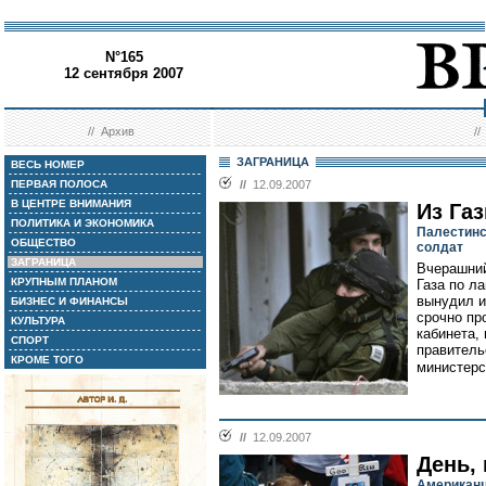
N°165
12 сентября 2007
//
Архив
/
ЗАГРАНИЦА
ВЕСЬ НОМЕР
ПЕРВАЯ ПОЛОСА
//
12.09.2007
В ЦЕНТРЕ ВНИМАНИЯ
Из Газ
ПОЛИТИКА И ЭКОНОМИКА
Палестинс
ОБЩЕСТВО
солдат
ЗАГРАНИЦА
Вчерашний
КРУПНЫМ ПЛАНОМ
Газа по л
вынудил и
БИЗНЕС И ФИНАНСЫ
срочно пр
КУЛЬТУРА
кабинета,
СПОРТ
правитель
КРОМЕ ТОГО
министерс
//
12.09.2007
День,
Американц