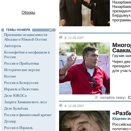
Назарбаев
Назарбаев
президент
Обзоры
Бердымух
программы
ТЕМЫ НОМЕРА
Признание независимости
//
12.09.2007
Абхазии и Южной Осетии
Много
Автопром
Саака
Ксенофобия и неофашизм в
Грузия за
России
Через две
Россия и Прибалтика
президент
Исторические версии
для участ
Косово
Россия и Белоруссия
Израиль и Палестина
Дело ЮКОСа
// читайте тему:
С
Защита Химкинского леса
//
12.09.2007
Дело Бульбова
«Разб
Россия и финансовый кризис
Ющенко вс
Доллар
Российска
Россия и Израиль
политико-