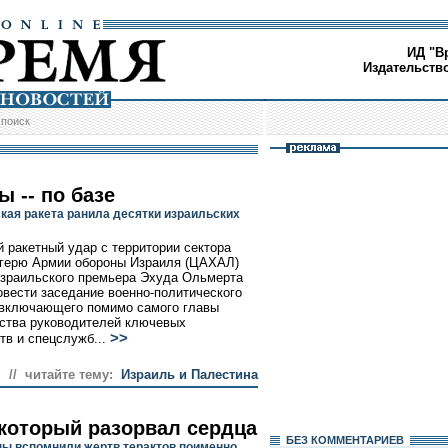
ИД "В
Издательств
/
поиск
ы -- по базе
кая ракета ранила десятки израильских
 ракетный удар с территории сектора
агерю Армии обороны Израиля (ЦАХАЛ)
зраильского премьера Эхуда Ольмерта
овести заседание военно-политического
 включающего помимо самого главы
ства руководителей ключевых
>>
тв и спецслужб...
// читайте тему:
Израиль и Палестина
 который разорвал сердца
БЕЗ КОМMЕНТАРИЕВ
ы вспомнили жертв терактов поименно