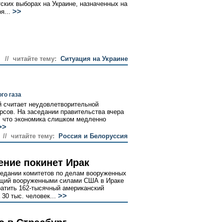
ских выборах на Украине, назначенных на
>>
я...
// читайте тему:
Ситуация на Украине
го газа
й считает неудовлетворительной
рсов. На заседании правительства вчера
о, что экономика слишком медленно
>>
// читайте тему:
Россия и Белоруссия
ение покинет Ирак
седании комитетов по делам вооруженных
ющий вооруженными силами США в Ираке
атить 162-тысячный американский
>>
 30 тыс. человек...