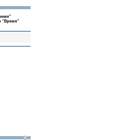
ремя"
о "Время"