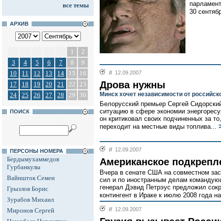
парламент
все темы
30 сентябр
АРХИВ
1
2
3
4
5
6
7
8
9
10
11
12
13
14
15
16
//
12.09.2007
Дрова нужны
17
18
19
20
21
22
23
Минск хочет независимости от российско
24
25
26
27
28
29
30
Белорусский премьер Сергей Сидорски
ситуацию в сфере экономии энергоресу
ПОИСК
он критиковал своих подчиненных за т
переходит на местные виды топлива...
//
12.09.2007
ПЕРСОНЫ НОМЕРА
Бердымухаммедов
Американское подкрепл
Гурбанкулы
Вчера в сенате США на совместном за
Вайншток Семен
сил и по иностранным делам команду
генерал Дэвид Петрэус предложил сокр
Грызлов Борис
контингент в Ираке к июлю 2008 года на
Зурабов Михаил
//
12.09.2007
Миронов Сергей