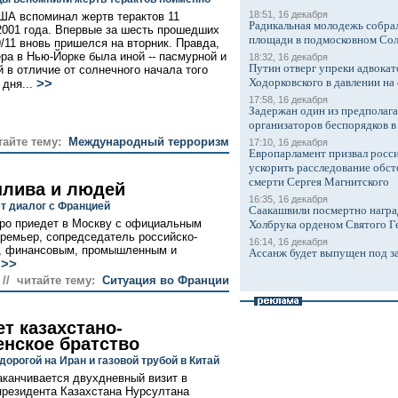
18:51, 16 декабря
ША вспоминал жертв терактов 11
Радикальная молодежь собрал
2001 года. Впервые за шесть прошедших
площади в подмосковном Со
9/11 вновь пришелся на вторник. Правда,
ера в Нью-Йорке была иной -- пасмурной и
18:32, 16 декабря
Путин отверг упреки адвокат
 в отличие от солнечного начала того
Ходорковского в давлении на 
>>
 дня...
17:58, 16 декабря
Задержан один из предполаг
организаторов беспорядков 
тайте тему:
Международный терроризм
17:10, 16 декабря
Европарламент призвал росси
ускорить расследование обст
смерти Сергея Магнитского
плива и людей
16:35, 16 декабря
т диалог с Францией
Саакашвили посмертно награ
оро приедет в Москву с официальным
Холбрука орденом Святого Г
премьер, сопредседатель российско-
16:14, 16 декабря
м, финансовым, промышленным и
Ассанж будет выпущен под з
>>
.
// читайте тему:
Ситуация во Франции
т казахстано-
енское братство
орогой на Иран и газовой трубой в Китай
аканчивается двухдневный визит в
резидента Казахстана Нурсултана