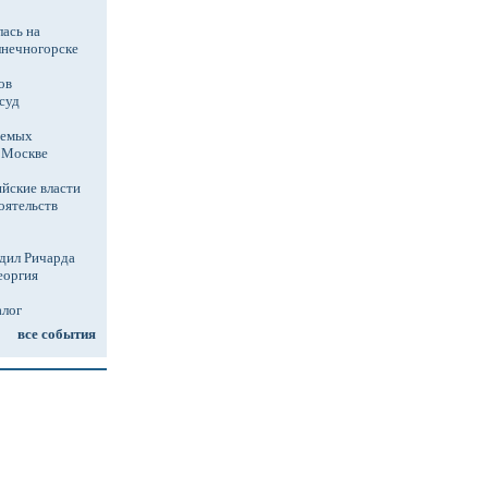
ась на
лнечногорске
ов
суд
аемых
в Москве
йские власти
оятельств
дил Ричарда
еоргия
алог
все события