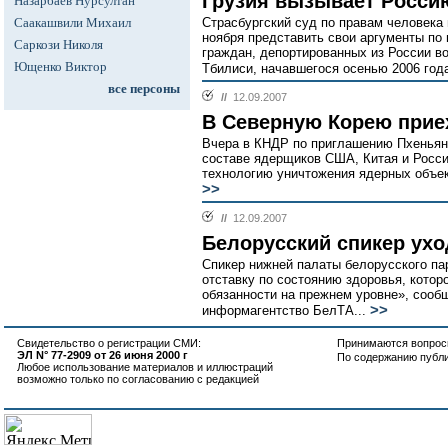
Грузия вызывает Россию
Назарбаев Нурсултан
Саакашвили Михаил
Страсбургский суд по правам человека
ноября представить свои аргументы по 
Саркози Николя
граждан, депортированных из России в
Ющенко Виктор
Тбилиси, начавшегося осенью 2006 года
все персоны
//
12.09.2007
В Северную Корею прие
Вчера в КНДР по приглашению Пхеньян
составе ядерщиков США, Китая и Росси
технологию уничтожения ядерных объек
>>
//
12.09.2007
Белорусский спикер ухо
Спикер нижней палаты белорусского п
отставку по состоянию здоровья, котор
обязанности на прежнем уровне», сооб
>>
информагентство БелТА...
Свидетельство о регистрации СМИ:
Принимаются вопросы
ЭЛ N° 77-2909 от 26 июня 2000 г
По содержанию публ
Любое использование материалов и иллюстраций
возможно только по согласованию с редакцией