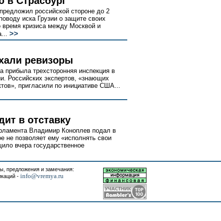
 в Страсбург
 предложил российской стороне до 2
поводу иска Грузии о защите своих
о время кризиса между Москвой и
>>
...
хали ревизоры
а прибыла трехсторонняя инспекция в
и. Российских экспертов, «знающих
тов», пригласили по инициативе США...
дит в отставку
арламента Владимир Коноплев подал в
ое не позволяет ему «исполнять свои
щило вчера государственное
, предложения и замечания:
info@vremya.ru
икаций -