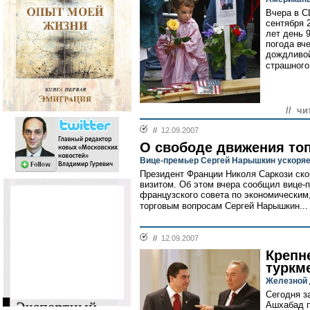
Вчера в С
сентября 
лет день 
погода вч
дождливой
страшного
// чи
//
12.09.2007
О свободе движения то
Вице-премьер Сергей Нарышкин ускоряе
Президент Франции Николя Саркози ск
визитом. Об этом вчера сообщил вице-
французского совета по экономически
торговым вопросам Сергей Нарышкин..
//
12.09.2007
Крепне
туркм
Железной д
Сегодня з
Ашхабад п