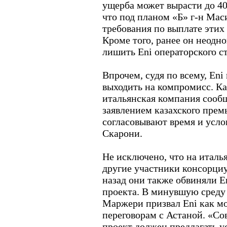
ущерба может вырасти до 40
что под планом «Б» г-н Мас
требования по выплате этих 
Кроме того, ранее он неодно
лишить Eni операторского ст
Впрочем, судя по всему, Eni
выходить на компромисс. Как
итальянская компания сообщ
заявлением казахского прем
согласовывают время и усло
Скарони.
Не исключено, что на италь
другие участники консорциу
назад они также обвиняли En
проекта. В минувшую среду 
Маржери призвал Eni как м
переговорам с Астаной. «Со
проект должен предлагать у