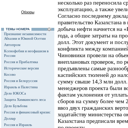
несколько раз переносила с
эксплуатацию, а также увел
Обзоры
Согласно последнему доклад
правительство Казахстана 
добыча нефти начнется на «
ТЕМЫ НОМЕРА
Признание независимости
года, а общие затраты на пр
Абхазии и Южной Осетии
долл. Этот документ и посл
Автопром
конфликта между компанией
Ксенофобия и неофашизм в
Чиновники провели на объе
России
внеплановых проверок, по р
Россия и Прибалтика
предъявлены самые разнообр
Исторические версии
каспийских тюленей до нал
Косово
сумму свыше 14,3 млн долл.
Россия и Белоруссия
Израиль и Палестина
менеджеров проекта были в
Дело ЮКОСа
фактам уклонения от уплат
Защита Химкинского леса
сборов на сумму более чем 2
Дело Бульбова
ввоз двух гражданских верто
Россия и финансовый кризис
ходатайству министерства 
Доллар
Казахстана предписали врем
Россия и Израиль
по проекту.