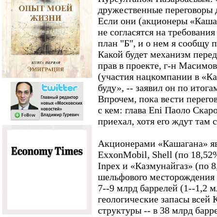
дружественные переговоры 
Если они (акционеры «Кашага
не согласятся на требования 
план "Б", и о нем я сообщу 
Какой будет механизм пере
прав в проекте, г-н Масимов
(участия нацкомпании в «Ка
буду», -- заявил он по итога
Впрочем, пока вести перего
с кем: глава Eni Паоло Скар
приехал, хотя его ждут там с
Акционерами «Кашагана» явл
ExxonMobil, Shell (по 18,52%
Inpex и «Казмунайгаз» (по 
шельфового месторождения
7--9 млрд баррелей (1--1,2 
геологические запасы всей
структуры -- в 38 млрд барре