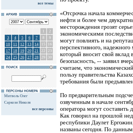
все темы
«Отсрочка начала коммерче
АРХИВ
нефти и более чем двукратн
месторождения грозят серь
1
2
экономическими последствия
3
4
5
6
7
8
9
могут повлиять и на репута
10
11
12
13
14
15
16
перспективного, надежного 
17
18
19
20
21
22
23
который вносит свой вклад
24
25
26
27
28
29
30
безопасность, -- заявил вче
считаем, что экономический
ПОИСК
пользу правительства Казах
требования были предъявле
ПЕРСОНЫ НОМЕРА
По предварительным подсчет
Митволь Олег
озвученным в начале сентяб
Саркози Николя
оператора могут составить 
все персоны
Как говорил на прошлой не
республики Даулет Ергожин
названы сегодня. По данны