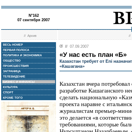
N°162
07 сентября 2007
//
Архив
/
ВЕСЬ НОМЕР
//
07.09.2007
ПЕРВАЯ ПОЛОСА
«У нас есть план «Б»
ПОЛИТИКА И ЭКОНОМИКА
Казахстан требует от Eni назнач
ОБЩЕСТВО
«Кашагана»
ПРОИСШЕСТВИЯ
ЗАГРАНИЦА
ТЕЛЕВИДЕНИЕ
БИЗНЕС И ФИНАНСЫ
Казахстан вчера потребовал
КУЛЬТУРА
разработке Кашаганского н
СПОРТ
сделать национальную «Каз
КРОМЕ ТОГО
проекта наравне с итальянск
журналистам премьер-мини
это делается «в соответств
требованиями, которые был
Нурсултаном Назарбаевым. 