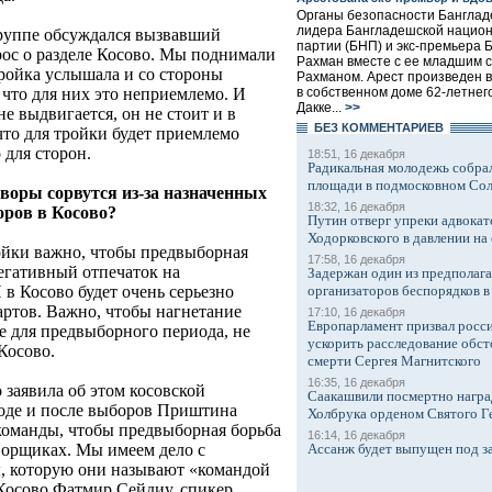
Органы безопасности Банглад
лидера Бангладешской национ
группе обсуждался вызвавший
партии (БНП) и экс-премьера 
ос о разделе Косово. Мы поднимали
Рахман вместе с ее младшим
 Тройка услышала и со стороны
Рахманом. Арест произведен в
 что для них это неприемлемо. И
в собственном доме 62-летнег
Дакке...
>>
е выдвигается, он не стоит и в
БЕЗ КОМMЕНТАРИЕВ
что для тройки будет приемлемо
 для сторон.
18:51, 16 декабря
Радикальная молодежь собрал
площади в подмосковном Со
говоры сорвутся из-за назначенных
18:32, 16 декабря
оров в Косово?
Путин отверг упреки адвокат
Ходорковского в давлении на 
ройки важно, чтобы предвыборная
17:58, 16 декабря
егативный отпечаток на
Задержан один из предполаг
в Косово будет очень серьезно
организаторов беспорядков 
артов. Важно, чтобы нагнетание
17:10, 16 декабря
Европарламент призвал росси
е для предвыборного периода, не
ускорить расследование обст
Косово.
смерти Сергея Магнитского
16:35, 16 декабря
о заявила об этом косовской
Саакашвили посмертно награ
 ходе и после выборов Приштина
Холбрука орденом Святого Г
команды, чтобы предвыборная борьба
16:14, 16 декабря
оворщиках. Мы имеем дело с
Ассанж будет выпущен под з
 которую они называют «командой
 Косово Фатмир Сейдиу, спикер