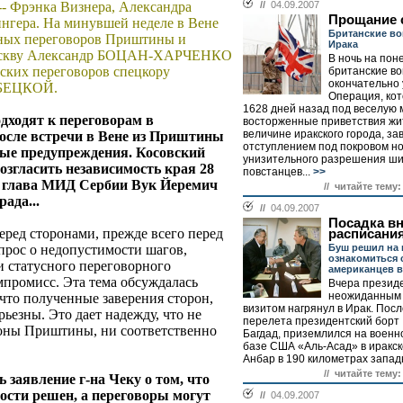
- Фрэнка Визнера, Александра
//
04.09.2007
Прощание 
нгера. На минувшей неделе в Вене
Британские вой
ьных переговоров Приштины и
Ирака
 Москву Александр БОЦАН-ХАРЧЕНКО
В ночь на пон
нских переговоров спецкору
британские во
окончательно 
АБЕЦКОЙ.
Операция, кот
1628 дней назад под веселую 
одходят к переговорам в
восторженные приветствия жи
величине иракского города, з
осле встречи в Вене из Приштины
отступлением под покровом но
ные предупреждения. Косовский
унизительного разрешения ши
згласить независимость края 28
повстанцев...
>>
а, глава МИД Сербии Вук Йеремич
// читайте тему:
ада...
//
04.09.2007
Посадка в
перед сторонами, прежде всего перед
расписани
прос о недопустимости шагов,
Буш решил на 
ознакомиться 
и статусного переговорного
американцев в
омпромисс. Эта тема обсуждалась
Вчера презид
неожиданным
 что полученные заверения сторон,
визитом нагрянул в Ирак. Посл
рьезны. Это дает надежду, что не
перелета президентский борт
роны Приштины, ни соответственно
Багдад, приземлился на воен
базе США «Аль-Асад» в иракс
Анбар в 190 километрах запад
// читайте тему:
 заявление г-на Чеку о том, что
сти решен, а переговоры могут
//
04.09.2007