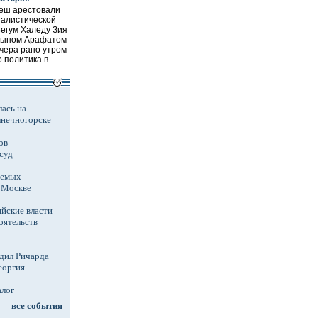
еш арестовали
алистической
Бегум Халеду Зия
 сыном Арафатом
чера рано утром
о политика в
ась на
лнечногорске
ов
суд
аемых
в Москве
йские власти
оятельств
дил Ричарда
еоргия
алог
все события