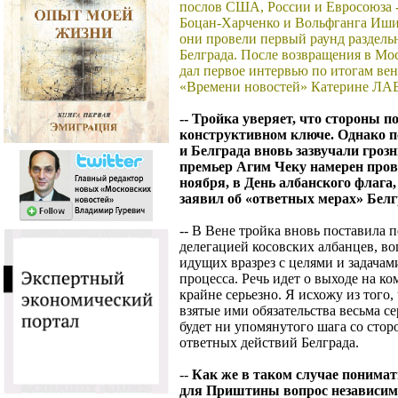
послов США, России и Евросоюза -
Боцан-Харченко и Вольфганга Иши
они провели первый раунд раздел
Белграда. После возвращения в
дал первое интервью по итогам ве
«Времени новостей» Катерине Л
-- Тройка уверяет, что стороны п
конструктивном ключе. Однако п
и Белграда вновь зазвучали гроз
премьер Агим Чеку намерен прово
ноября, в День албанского флаг
заявил об «ответных мерах» Белгр
-- В Вене тройка вновь поставила 
делегацией косовских албанцев, во
идущих вразрез с целями и задачам
процесса. Речь идет о выходе на к
крайне серьезно. Я исхожу из того,
взятые ими обязательства весьма се
будет ни упомянутого шага со сто
ответных действий Белграда.
--
Как же в таком случае понимать
для Приштины вопрос независимо