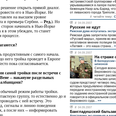
экстремистской группировки «
укрывавшимися в лагере пале
а решение открыть прямой диалог.
беженцев Нахр-аль-Барид, что 
ровести его в Нью-Йорке. Не
от ливанского города Триполи..
ставлен на высшем уровне
// читайте тему:
C
та и премьера Сербии. --
Ред.
). Но
//
04.09.2007
ие сторон начинать в Нью-Йорке
Русские не идут
 я в этом убежден, то станет
Рижская дума испугалась экст
 процессе.
Рижская дума запретила пров
«Русский марш», приняв во вн
негативное мнение полиции б
лагаются?
«Латвия -- это наша страна...
>
//
04.09.2007
ь продуктивным с самого начала.
На страже
до него тройка проведет в Европе
В Белоруссии 
есто пока согласовывается.
шпионов
Сегодня военн
Верховного су
ии самой тройки после встречи с
начнет рассм
 Вене -- накануне раздельных
польских шпи
и албанцами?
судом предстанут четверо лиц
которых предъявлено обвинен
передаче иностранному госуд
-- обычный режим работы тройки.
по заданию иностранной разве
тактную группу, то естественно до и
говорится в официальном соо
проводить с ней встречу. Это
Верховного суда...
>>
од, сигналы и линию поведения
//
04.09.2007
, а после них -- информировать
Бангладешский бальза
а.
Арестована экс-премьер и вдов