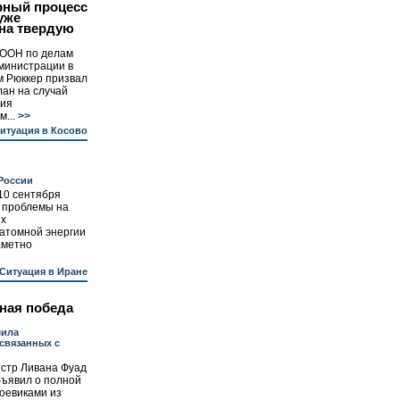
рный процесс
уже
на твердую
 ООН по делам
министрации в
м Рюккер призвал
лан на случай
ния
...
>>
итуация в Косово
 России
10 сентября
 проблемы на
их
 атомной энергии
аметно
Ситуация в Иране
ная победа
мила
 связанных с
стр Ливана Фуад
бъявил о полной
оевиками из