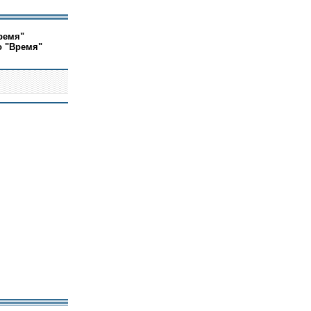
ремя"
о "Время"