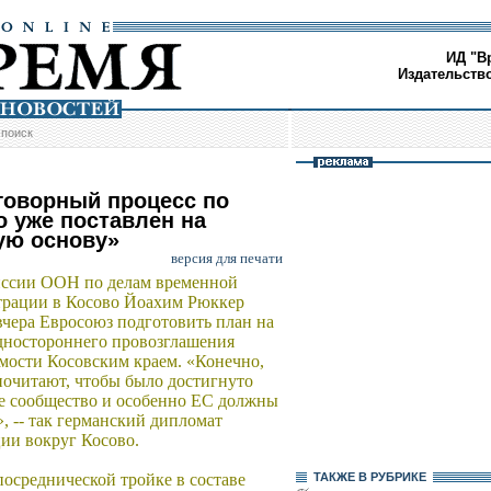
ИД "В
Издательств
/
поиск
говорный процесс по
о уже поставлен на
ую основу»
версия для печати
иссии ООН по делам временной
рации в Косово Йоахим Рюккер
вчера Евросоюз подготовить план на
дностороннего провозглашения
мости Косовским краем. «Конечно,
почитают, чтобы было достигнуто
е сообщество и особенно ЕС должны
, -- так германский дипломат
ии вокруг Косово.
посреднической тройке в составе
ТАКЖЕ В РУБРИКЕ