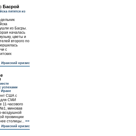
с Басрой
ска пятятся из
едельник
йска
ушли из Басры.
орая началась
музыку, цветы и
телей второго по
авершилась
чи с
итских
Иракский кризис
не
я
месте
с успехами
 Ираке
ент США с
 для СМИ
е 11-часового
 №1, миновав
но-воздушной
кой провинции
нее столицы...
>>
Иракский кризис