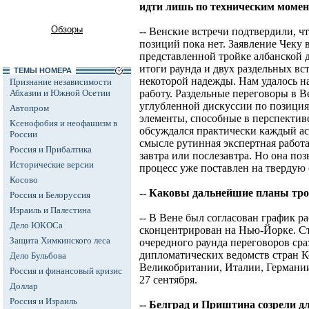
идти лишь по техническим моме
Обзоры
-- Венские встречи подтвердили, 
позиций пока нет. Заявление Чеку 
представленной тройке албанской д
итоги раунда и двух раздельных вс
ТЕМЫ НОМЕРА
некоторой надежды. Нам удалось н
Признание независимости
Абхазии и Южной Осетии
работу. Раздельные переговоры в Ве
углубленной дискуссии по позиция
Автопром
элементы, способные в перспектив
Ксенофобия и неофашизм в
обсуждался практически каждый ас
России
смысле рутинная экспертная работа
Россия и Прибалтика
завтра или послезавтра. Но она поз
Исторические версии
процесс уже поставлен на твердую 
Косово
-- Каковы дальнейшие планы тр
Россия и Белоруссия
Израиль и Палестина
-- В Вене был согласован график р
Дело ЮКОСа
сконцентрирован на Нью-Йорке. С
Защита Химкинского леса
очередного раунда переговоров сра
дипломатических ведомств стран К
Дело Бульбова
Великобритании, Италии, Германии
Россия и финансовый кризис
27 сентября.
Доллар
Россия и Израиль
-- Белград и Приштина созрели 