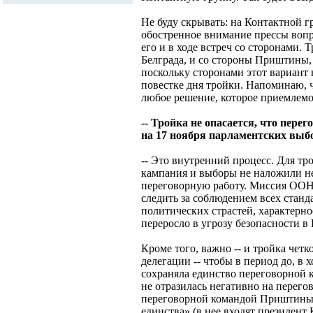
Не буду скрывать: на Контактной 
обостренное внимание прессы вопр
его и в ходе встреч со сторонами.
Белграда, и со стороны Приштины,
поскольку сторонами этот вариант н
повестке дня тройки. Напоминаю, 
любое решение, которое приемлемо
-- Тройка не опасается, что пере
на 17 ноября парламентских выб
-- Это внутренний процесс. Для т
кампания и выборы не наложили н
переговорную работу. Миссия ООН 
следить за соблюдением всех станд
политических страстей, характерно
переросло в угрозу безопасности в 
Кроме того, важно -- и тройка четк
делегации -- чтобы в период до, в
сохраняла единство переговорной 
не отразилась негативно на перег
переговорной командой Приштины,
единства» (в нее входят президент