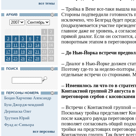
все темы
-- Тройка в Вене все-таки вышла н
Стороны подтвердили готовность п
АРХИВ
исключено, что Белград будет пред
(подразумевается участие президен
главное даже не уровень, а соглас
1
2
прямой диалог. Если он состоится, а
3
4
5
6
7
8
9
поворотным этапом в переговорном
10
11
12
13
14
15
16
17
18
19
20
21
22
23
-- До Нью-Йорка встречи предпо
24
25
26
27
28
29
30
-- Диалог в Нью-Йорке должен стат
Поэтому где-то за неделю-полторы 
ПОИСК
отдельные встречи со сторонами. М
--
Изменилось ли что-то в стратег
Контактной группой 29 августа в
ПЕРСОНЫ НОМЕРА
переговоров сербов с косовским
Боцан-Харченко Александр
Буш Джордж-младший
-- Встречи с Контактной группой 
Дерипаска Олег
Поскольку тройка представляет Кон
Трутнев Юрий
после каждого раунда переговоров 
позволяет согласовать общий подх
Фуад ас-Синьора
тройки на предстоящих переговорах
все персоны
Контактную группу. Так будет всегд