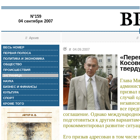
N°159
04 сентября 2007
//
Архив
/
ВЕСЬ НОМЕР
//
04.09.2007
ПЕРВАЯ ПОЛОСА
«Пере
ПОЛИТИКА И ЭКОНОМИКА
Косов
ОБЩЕСТВО
тверд
ПРОИСШЕСТВИЯ
ЗАГРАНИЦА
Глава М
НАУКА
админист
БИЗНЕС И ФИНАНСЫ
призвал 
КУЛЬТУРА
случай о
СПОРТ
независи
КРОМЕ ТОГО
все пред
соглашение. Однако международно
подготовиться к другим вариантам»
прокомментировал развитие ситуац
Его призыв адресован в том числе 