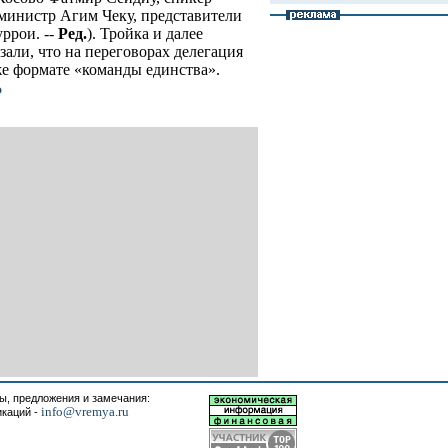
министр Агим Чеку, представители
ррои. --
Ред.
). Тройка и далее
зали, что на переговорах делегация
е формате «команды единства».
о
, предложения и замечания:
info@vremya.ru
икаций -