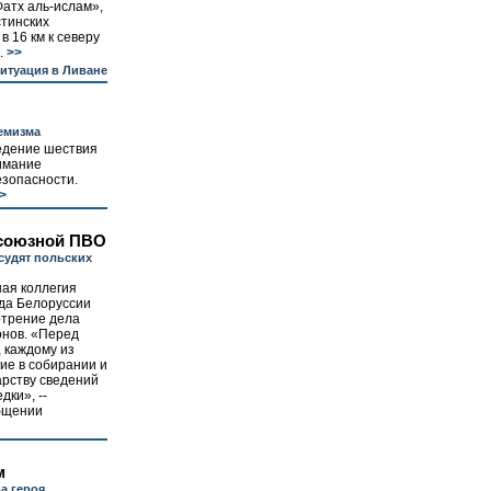
Фатх аль-ислам»,
стинских
в 16 км к северу
.
>>
итуация в Ливане
ремизма
едение шествия
имание
езопасности.
>
 союзной ПВО
судят польских
ая коллегия
да Белоруссии
отрение дела
онов. «Перед
, каждому из
ие в собирании и
арству сведений
дки», --
бщении
м
а героя