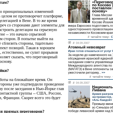
«Перегово
нтам?
по Косово 
поставлен 
основу»
что принципиальных изменений
Глава Миссии
в целом не противоречит платформе,
временной ад
елегацией в Вене. В то же время
Косово Йоахи
треч со сторонами дают элементы для
вчера Евросоюз подготовить п
астроить делегации на серьезную
одностороннего провозглаше
независимости Косовским краем
не -- это начало серьезной
// читайте тему:
С
м сторон. В попытке выйти на
е сблизить стороны, тщательно
//
04.09.2007
Атомный невозврат
пект позиций. Такая в хорошем
Иран готов отказаться от услуг
, естественно, не сулит прорывов
За неделю до намеченного на 
воляет сказать, что переговорный
обсуждения иранской ядерной
основу.
заседании совета управляющ
Международного агентства по
(МАГАТЭ) в Вене оппоненты з
ойки?
ужесточили риторику...
>>
// читайте тему:
аботы на ближайшее время. Он
//
04.09.2007
тороны уже подтвердили проведение
Националь
зу после заседания в Нью-Йорке глав
Ливана
онтактной группы -- США, России,
Армия разгро
экстремистов,
, Франции. Скорее всего это будет
«Аль-Каидой»
Премьер-мини
ас-Синьора о
для прямых переговоров?
победе ливанской армии над б