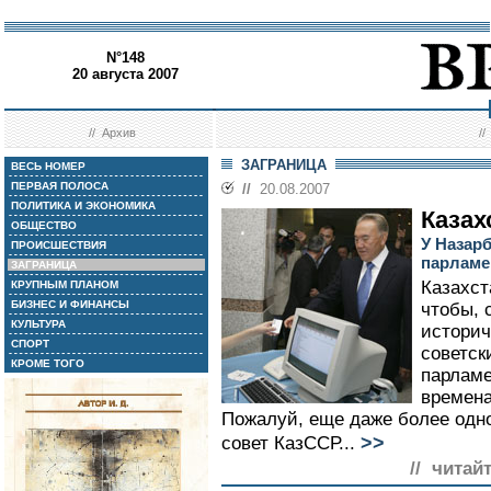
N°148
20 августа 2007
//
Архив
/
ЗАГРАНИЦА
ВЕСЬ НОМЕР
ПЕРВАЯ ПОЛОСА
//
20.08.2007
ПОЛИТИКА И ЭКОНОМИКА
Казах
ОБЩЕСТВО
У Назар
ПРОИСШЕСТВИЯ
парламе
ЗАГРАНИЦА
Казахст
КРУПНЫМ ПЛАНОМ
БИЗНЕС И ФИНАНСЫ
чтобы, 
КУЛЬТУРА
историч
СПОРТ
советск
КРОМЕ ТОГО
парламе
времена
Пожалуй, еще даже более одн
>>
совет КазССР...
// читай