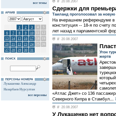
//
20.08.2007
все темы
Сдержки для премьер
АРХИВ
Таиланд проголосовал за новую
На вчерашнем референдуме в 
конституция -- 18-я по счету 
1
2
3
4
5
лет назад к парламентской фо
6
7
8
9
10
11
12
13
14
15
16
17
18
19
//
20.08.2007
20
21
22
23
24
25
26
Пласт
27
28
29
30
31
Угон ту
жертв
ПОИСК
Аресто
заверши
турецко
который
ПЕРСОНЫ НОМЕРА
четырех
Лукашенко Александр
самолет
Назарбаев Нурсултан
«Атлас Джет» со 136 пассажир
все персоны
Северного Кипра в Стамбул...
//
20.08.2007
У Лукашенко нет вопр