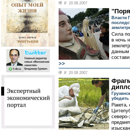
//
20.08.2007
"Поря
Власти П
последс
землетр
Сила п
в ночь 
землетр
данным
состави
>>
//
20.08.2007
Фраг
дипл
Грузинс
убедить
Ракета,
Цителуб
северо-
предмет
изыскан