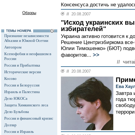
Консенсуса достичь не удалос
Обзоры
//
20.08.2007
"Исход украинских в
избирателей"
ТЕМЫ НОМЕРА
Признание независимости
Украина активно готовится к 
Абхазии и Южной Осетии
Решение Центризбиркома все-
Автопром
Юлии Тимошенко» (БЮТ) подве
Ксенофобия и неофашизм в
>>
фаворитов...
России
// чита
Россия и Прибалтика
//
20.08.2007
Исторические версии
Приме
Косово
Россия и Белоруссия
Ева Хау
Израиль и Палестина
Завтра 
Дело ЮКОСа
года тю
свободу
Защита Химкинского леса
террори
Дело Бульбова
Россия и финансовый кризис
Доллар
Россия и Израиль