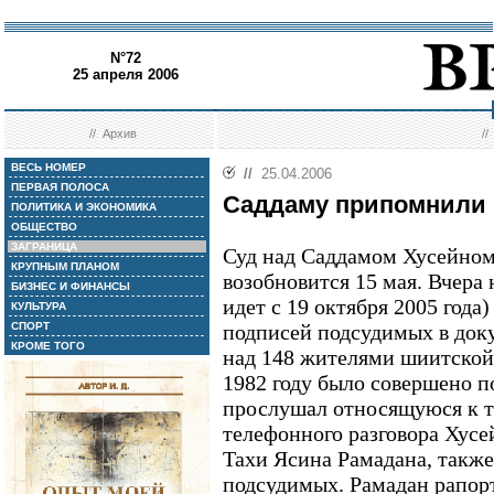
N°72
25 апреля 2006
//
Архив
/
ВЕСЬ НОМЕР
//
25.04.2006
ПЕРВАЯ ПОЛОСА
Саддаму припомнили 
ПОЛИТИКА И ЭКОНОМИКА
ОБЩЕСТВО
ЗАГРАНИЦА
Суд над Саддамом Хусейном
КРУПНЫМ ПЛАНОМ
возобновится 15 мая. Вчера 
БИЗНЕС И ФИНАНСЫ
идет с 19 октября 2005 года
КУЛЬТУРА
СПОРТ
подписей подсудимых в доку
КРОМЕ ТОГО
над 148 жителями шиитской 
1982 году было совершено п
прослушал относящуюся к т
телефонного разговора Хусе
Тахи Ясина Рамадана, также
подсудимых. Рамадан рапор