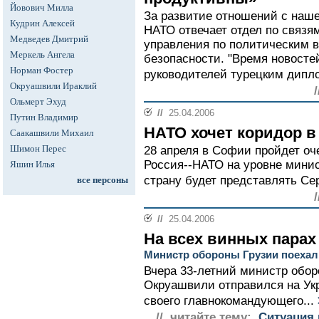
Йовович Милла
За развитие отношений с наше
Кудрин Алексей
НАТО отвечает отдел по связя
Медведев Дмитрий
управления по политическим в
Меркель Ангела
безопасности. "Время новостей
Норман Фостер
руководителей турецким дипл
Окруашвили Ираклий
Ольмерт Эхуд
//
25.04.2006
Путин Владимир
НАТО хочет коридор в
Саакашвили Михаил
Шимон Перес
28 апреля в Софии пройдет оч
Россия--НАТО на уровне мини
Яшин Илья
страну будет представлять Сер
все персоны
//
25.04.2006
На всех винных парах
Министр обороны Грузии поехал
Вчера 33-летний министр обо
Окруашвили отправился на Ук
своего главнокомандующего...
// читайте тему:
Ситуация 