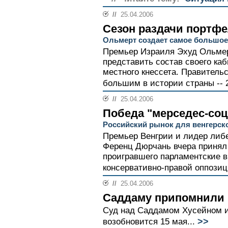
//
25.04.2006
Сезон раздачи портф
Ольмерт создает самое большое
Премьер Израиля Эхуд Ольме
представить состав своего каб
местного кнессета. Правитель
большим в истории страны -- 2
//
25.04.2006
Победа "мерседес-со
Российский рынок для венгерск
Премьер Венгрии и лидер либ
Ференц Дюрчань вчера принял 
проигравшего парламентские в
консервативно-правой оппозиц
//
25.04.2006
Саддаму припомнили 
Суд над Саддамом Хусейном и
>>
возобновится 15 мая...