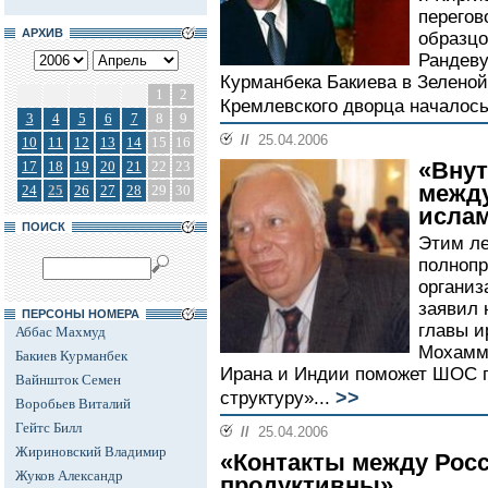
перегов
АРХИВ
образцо
Рандеву
Курманбека Бакиева в Зеленой
1
2
Кремлевского дворца началось.
3
4
5
6
7
8
9
//
25.04.2006
10
11
12
13
14
15
16
«Внут
17
18
19
20
21
22
23
между
24
25
26
27
28
29
30
исла
ПОИСК
Этим ле
полноп
организ
заявил 
ПЕРСОНЫ НОМЕРА
главы и
Аббас Махмуд
Мохамма
Бакиев Курманбек
Ирана и Индии поможет ШОС 
Вайншток Семен
>>
структуру»...
Воробьев Виталий
Гейтс Билл
//
25.04.2006
Жириновский Владимир
«Контакты между Рос
Жуков Александр
продуктивны»