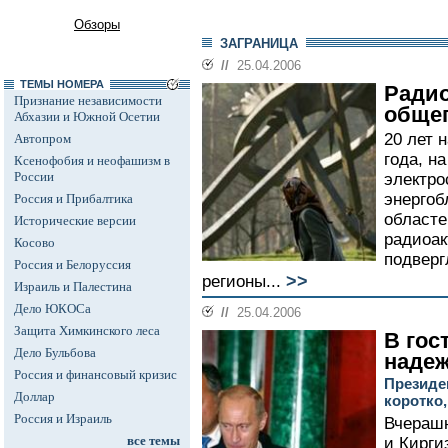
Обзоры
ЗАГРАНИЦА
//
25.04.2006
ТЕМЫ НОМЕРА
Радио
Признание независимости
общег
Абхазии и Южной Осетии
20 лет 
Автопром
года, н
Ксенофобия и неофашизм в
России
электро
энергоб
Россия и Прибалтика
областе
Исторические версии
радиоак
Косово
подверг
Россия и Белоруссия
>>
регионы...
Израиль и Палестина
Дело ЮКОСа
//
25.04.2006
Защита Химкинского леса
В гос
Дело Бульбова
надеж
Россия и финансовый кризис
Президе
Доллар
коротко,
Россия и Израиль
Вчерашн
все темы
и Кирги