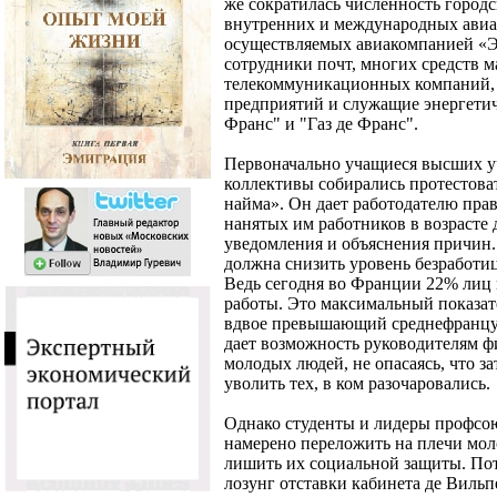
же сократилась численность городс
внутренних и международных авиар
осуществляемых авиакомпанией «Э
сотрудники почт, многих средств 
телекоммуникационных компаний, 
предприятий и служащие энергети
Франс" и "Газ де Франс".
Первоначально учащиеся высших у
коллективы собирались протестова
найма». Он дает работодателю прав
нанятых им работников в возрасте 
уведомления и объяснения причин.
должна снизить уровень безработи
Ведь сегодня во Франции 22% лиц в
работы. Это максимальный показат
вдвое превышающий среднефранцуз
дает возможность руководителям ф
молодых людей, не опасаясь, что з
уволить тех, в ком разочаровались.
Однако студенты и лидеры профсою
намерено переложить на плечи мо
лишить их социальной защиты. По
лозунг отставки кабинета де Вильп