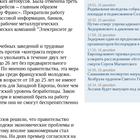
ких автобусов. Была отменена треть
18:51, 16 декабря
ейсов -- главным образом
Радикальная молодежь собрал
р Франс». Прекратили работу
площади в подмосковном Со
массовой информации, банков,
18:32, 16 декабря
рабочие металлургических
Путин отверг упреки адвокат
Ходорковского в давлении на 
ческих компаний "Электрисите де
17:58, 16 декабря
Задержан один из предполаг
организаторов беспорядков 
чебных заведений и трудовые
17:10, 16 декабря
ть против «контракта первого
Европарламент призвал росси
о увольнять в течение двух лет
ускорить расследование обст
до 26 лет без предварительного
смерти Сергея Магнитского
 По мнению правительства, эта мера
16:35, 16 декабря
Саакашвили посмертно награ
цы среди французской молодежи.
Холбрука орденом Святого Г
 возрасте от 18 до 25 лет не имеют
ель для Западной Европы, более чем
16:14, 16 декабря
Ассанж будет выпущен под з
ский уровень безработицы. Закон
ирм и компаний брать на работу
атем они не смогут беспрепятственно
зов решили, что правительство
лодежи экономические проблемы и
тому вполне закономерным стал
ена. На днях премьер согласился на