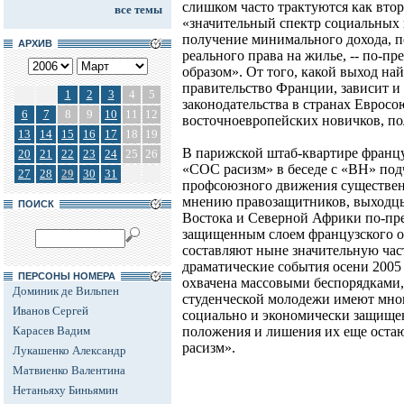
слишком часто трактуются как втор
все темы
«значительный спектр социальных пр
получение минимального дохода, п
АРХИВ
реального права на жилье, -- по-п
образом». От того, какой выход на
правительство Франции, зависит и
1
2
3
4
5
законодательства в странах Евросою
6
7
8
9
10
11
12
восточноевропейских новичков, по
13
14
15
16
17
18
19
В парижской штаб-квартире франц
20
21
22
23
24
25
26
«СОС расизм» в беседе с «ВН» под
27
28
29
30
31
профсоюзного движения существен
мнению правозащитников, выходцы
ПОИСК
Востока и Северной Африки по-пр
защищенным слоем французского о
составляют ныне значительную част
драматические события осени 2005 
ПЕРСОНЫ НОМЕРА
охвачена массовыми беспорядками,
Доминик де Вильпен
студенческой молодежи имеют мног
Иванов Сергей
социально и экономически защище
Карасев Вадим
положения и лишения их еще оста
расизм».
Лукашенко Александр
Матвиенко Валентина
Нетаньяху Биньямин