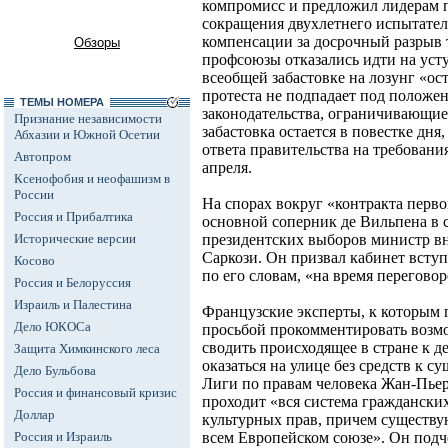
компромисс и предложил лидерам 
сокращения двухлетнего испытател
компенсации за досрочный разрыв 
Обзоры
профсоюзы отказались идти на усту
всеобщей забастовке на лозунг «о
протеста не подпадает под положе
ТЕМЫ НОМЕРА
законодательства, ограничивающие
Признание независимости
забастовка остается в повестке дня
Абхазии и Южной Осетии
ответа правительства на требовани
Автопром
апреля.
Ксенофобия и неофашизм в
России
На спорах вокруг «контракта перв
Россия и Прибалтика
основной соперник де Вильпена в 
Исторические версии
президентских выборов министр в
Саркози. Он призвал кабинет вступ
Косово
по его словам, «на время перегово
Россия и Белоруссия
Израиль и Палестина
Французские эксперты, к которым г
Дело ЮКОСа
просьбой прокомментировать возмо
сводить происходящее в стране к д
Защита Химкинского леса
оказаться на улице без средств к 
Дело Бульбова
Лиги по правам человека Жан-Пьер
Россия и финансовый кризис
проходит «вся система граждански
Доллар
культурных прав, причем существу
Россия и Израиль
всем Европейском союзе». Он подче