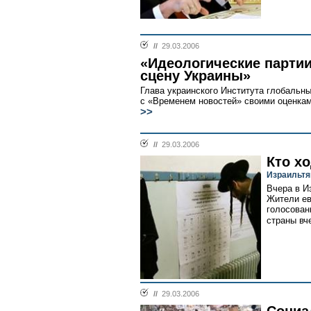
//
29.03.2006
«Идеологические парти
сцену Украины»
Глава украинского Института глобаль
с «Временем новостей» своими оценкам
>>
//
29.03.2006
Кто хо
Израильтя
Вчера в И
Жители ев
голосован
страны вч
//
29.03.2006