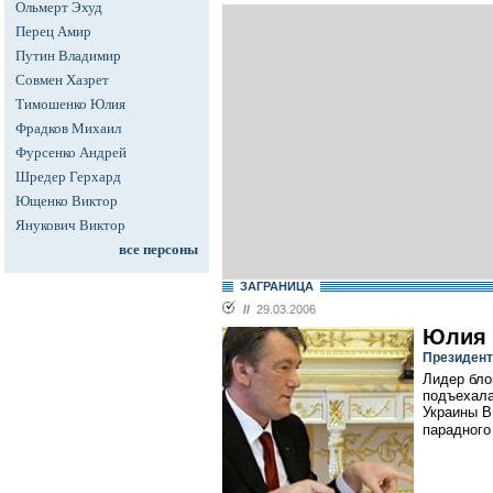
Ольмерт Эхуд
Перец Амир
Путин Владимир
Совмен Хазрет
Тимошенко Юлия
Фрадков Михаил
Фурсенко Андрей
Шредер Герхард
Ющенко Виктор
Янукович Виктор
все персоны
ЗАГРАНИЦА
//
29.03.2006
Юлия 
Президент
Лидер бло
подъехала
Украины В
парадного 