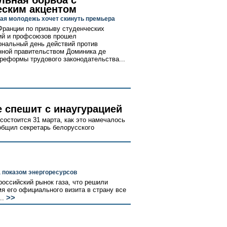
льная борьба с
еским акцентом
ая молодежь хочет скинуть премьера
Франции по призыву студенческих
ий и профсоюзов прошел
нальный день действий против
ной правительством Доминика де
реформы трудового законодательства...
 спешит с инаугурацией
состоится 31 марта, как это намечалось
общил секретарь белорусского
 показом энергоресурсов
российский рынок газа, что решили
я его официального визита в страну все
>>
..