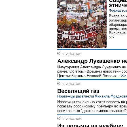
Социа
этнич
Французск
Вчера во 
организац
общенацио
предложен
Вильпена 
>>
//
29.03.2006
Александр Лукашенко не
Инаугурация Александра Лукашенко не 
ранее. Об этом «Времени новостей» со
>>
Центризбиркома Николай Лозовик...
//
29.03.2006
Веселящий газ
Норвежцы развлекли Михаила Фрадкова
Норвежцы так сильно хотят попасть на 
показать российскому премьеру во врем
свои газовые "достопримечательности".
//
29.03.2006
Из тюрьмы на чужбину