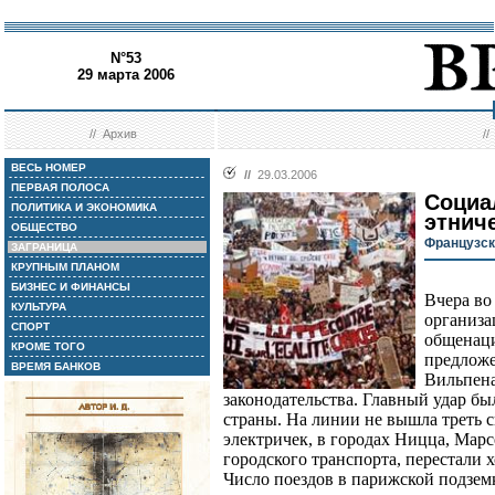
N°53
29 марта 2006
//
Архив
/
ВЕСЬ НОМЕР
//
29.03.2006
ПЕРВАЯ ПОЛОСА
Социа
ПОЛИТИКА И ЭКОНОМИКА
этнич
ОБЩЕСТВО
Французск
ЗАГРАНИЦА
КРУПНЫМ ПЛАНОМ
БИЗНЕС И ФИНАНСЫ
Вчера во
КУЛЬТУРА
организа
СПОРТ
общенаци
КРОМЕ ТОГО
предложе
ВРЕМЯ БАНКОВ
Вильпена
законодательства. Главный удар бы
страны. На линии не вышла треть 
электричек, в городах Ницца, Марс
городского транспорта, перестали 
Число поездов в парижской подзем