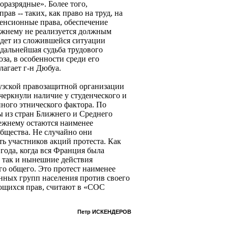
оразрядные». Более того,
ав -- таких, как право на труд, на
енсионные права, обеспечение
режнему не реализуется должным
йдет из сложившейся ситуации
 дальнейшая судьба трудового
за, в особенности среди его
лагает г-н Дюбуа.
узской правозащитной организации
черкнули наличие у студенческого и
ного этнического фактора. По
 из стран Ближнего и Среднего
ежнему остаются наименее
бщества. Не случайно они
ь участников акций протеста. Как
года, когда вся Франция была
 так и нынешние действия
о общего. Это протест наименее
нных групп населения против своего
ющихся прав, считают в «СОС
Петр ИСКЕНДЕРОВ