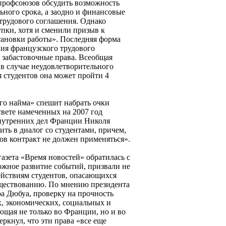
профсоюзов обсудить возможность
ьного срока, а заодно и финансовые
трудового соглашения. Однако
пки, хотя и сменили призыв к
становки работы». Последняя форма
ния французского трудового
 забастовочные права. Всеобщая
, в случае неудовлетворительного
я студентов она может пройти 4
ого найма» спешит набрать очки
свете намеченных на 2007 год
нутренних дел Франции Николя
ить в диалог со студентами, причем,
ров контракт не должен применяться».
азета «Время новостей» обратилась с
жное развитие событий, призвали не
ействиям студентов, опасающихся
существованию. По мнению президента
а Дюбуа, проверку на прочность
х, экономических, социальных и
ющая не только во Франции, но и во
ркнул, что эти права «все еще