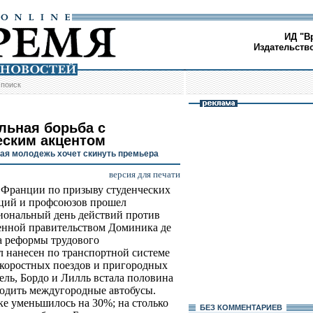
ИД "В
Издательств
/
поиск
льная борьба с
еским акцентом
ая молодежь хочет скинуть премьера
версия для печати
 Франции по призыву студенческих
ций и профсоюзов прошел
ональный день действий против
нной правительством Доминика де
 реформы трудового
л нанесен по транспортной системе
скоростных поездов и пригородных
ель, Бордо и Лилль встала половина
ходить междугородные автобусы.
ке уменьшилось на 30%; на столько
БЕЗ КОМMЕНТАРИЕВ