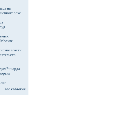
ась на
лнечногорске
ов
суд
аемых
в Москве
йские власти
оятельств
дил Ричарда
еоргия
алог
все события