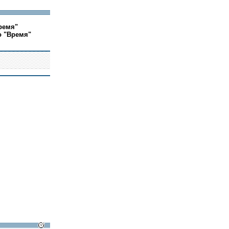
ремя"
о "Время"