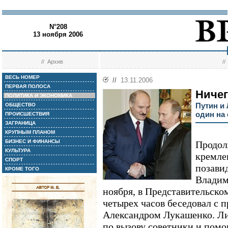
N°208
13 ноября 2006
//
Архив
/
ВЕСЬ НОМЕР
//
13.11.2006
ПЕРВАЯ ПОЛОСА
Ничег
ПОЛИТИКА И ЭКОНОМИКА
Путин и
ОБЩЕСТВО
один на
ПРОИСШЕСТВИЯ
ЗАГРАНИЦА
КРУПНЫМ ПЛАНОМ
БИЗНЕС И ФИНАНСЫ
Продол
КУЛЬТУРА
кремле
СПОРТ
позави
КРОМЕ ТОГО
Владим
ноября, в Представительско
четырех часов беседовал с 
Александром Лукашенко. Ли
по вызову советники и помо