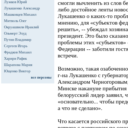
Лужков Юрий
смогли вычленить из слов б
Лукашенко Александр
либо достойное ленты новос
Машковцев Михаил
Лукашенко о каких-то пробл
Митволь Олег
мнению, для «субъектов фе
Окруашвили Ираклий
решить», -- убеждал хозяин
Ольмерт Эхуд
президент. Это было сказано 
Путин Владимир
проблемы этих «субъектов» 
Сергеев Игорь
Федерации -- заботили гост
Фрадков Михаил
встречи.
Харири Рафик
Шарапова Мария
Возможно, такая озабоченно
Ющенко Виктор
г-на Лукашенко с губернато
все персоны
Александром Черногоровым,
Минске накануне прибытия 
белорусский лидер заявил, ч
«основательно... чтобы пред
а что не сделано».
Что касается российского пр
встрече с партнером по союз