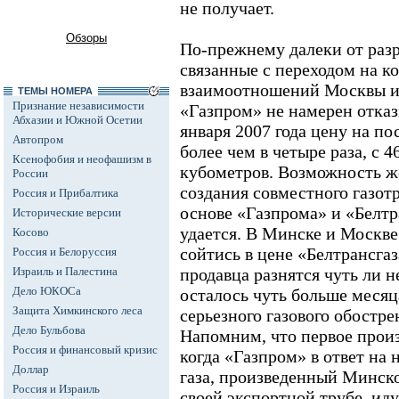
не получает.
Обзоры
По-прежнему далеки от раз
связанные с переходом на 
взаимоотношений Москвы и 
ТЕМЫ НОМЕРА
Признание независимости
«Газпром» не намерен отказ
Абхазии и Южной Осетии
января 2007 года цену на п
Автопром
более чем в четыре раза, с 4
Ксенофобия и неофашизм в
кубометров. Возможность же
России
создания совместного газот
Россия и Прибалтика
основе «Газпрома» и «Белтр
Исторические версии
удается. В Минске и Москве
Косово
сойтись в цене «Белтрансгаз
Россия и Белоруссия
Израиль и Палестина
продавца разнятся чуть ли н
Дело ЮКОСа
осталось чуть больше месяц
Защита Химкинского леса
серьезного газового обостре
Дело Бульбова
Напомним, что первое произ
Россия и финансовый кризис
когда «Газпром» в ответ на
Доллар
газа, произведенный Минско
Россия и Израиль
своей экспортной трубе, ид