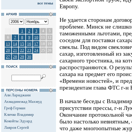
все темы
Европу.
АРХИВ
Не удается сторонам догово
проблеме. Минск не слишко
1
2
3
4
5
таможенными льготами, пр
6
7
8
9
10
11
12
соседом для поставки сахара
13
14
15
16
17
18
19
свеклы. Под видом свеклови
20
21
22
23
24
25
26
сахар, изготовленный из за
27
28
29
30
сахарного тростника, на ко
распространяются. О резуль
ПОИСК
сахара на предмет его прои
«Времени новостей», и пред
президентам глава ФТС г-н 
ПЕРСОНЫ НОМЕРА
Али Лариджани
В начале беседы с Владими
Ахмадинежад Махмуд
присутствии прессы, г-н Лу
Греф Герман
Окончание протокольной час
Кличко Владимир
было настолько невнятным, 
Кокойты Эдуард
что даже многоопытные жур
Лавров Сергей