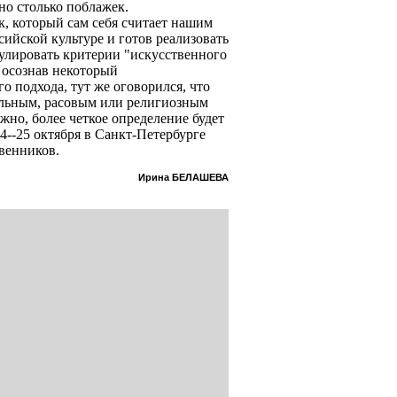
но столько поблажек.
ек, который сам себя считает нашим
сийской культуре и готов реализовать
мулировать критерии "искусственного
 осознав некоторый
о подхода, тут же оговорился, что
льным, расовым или религиозным
но, более четкое определение будет
4--25 октября в Санкт-Петербурге
венников.
Ирина БЕЛАШЕВА