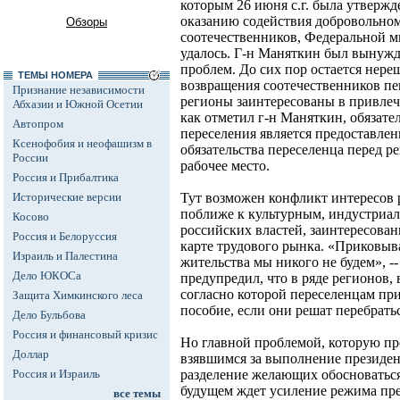
которым 26 июня с.г. была утвержд
оказанию содействия добровольно
Обзоры
соотечественников, Федеральной м
удалось. Г-н Маняткин был вынужд
проблем. До сих пор остается нер
ТЕМЫ НОМЕРА
возвращения соотечественников пен
Признание независимости
регионы заинтересованы в привлеч
Абхазии и Южной Осетии
как отметил г-н Маняткин, обязат
Автопром
переселения является предоставлен
Ксенофобия и неофашизм в
обязательства переселенца перед р
России
рабочее место.
Россия и Прибалтика
Исторические версии
Тут возможен конфликт интересов 
поближе к культурным, индустриа
Косово
российских властей, заинтересова
Россия и Белоруссия
карте трудового рынка. «Приковыв
Израиль и Палестина
жительства мы никого не будем», -
Дело ЮКОСа
предупредил, что в ряде регионов, 
согласно которой переселенцам пр
Защита Химкинского леса
пособие, если они решат перебратьс
Дело Бульбова
Россия и финансовый кризис
Но главной проблемой, которую пр
Доллар
взявшимся за выполнение президент
Россия и Израиль
разделение желающих обосноваться
будущем ждет усиление режима пре
все темы