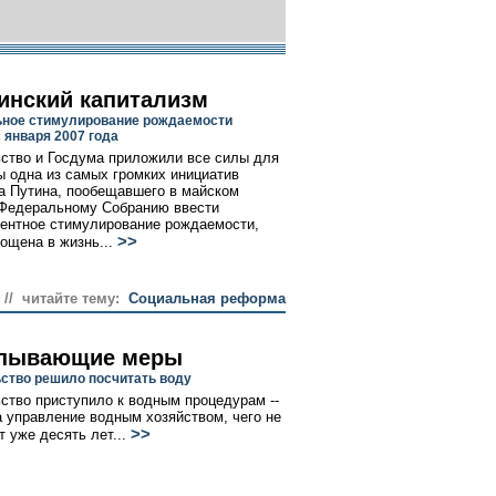
инский капитализм
ное стимулирование рождаемости
 января 2007 года
ство и Госдума приложили все силы для
бы одна из самых громких инициатив
 Путина, пообещавшего в майском
Федеральному Собранию ввести
ентное стимулирование рождаемости,
>>
ощена в жизнь...
// читайте тему:
Социальная реформа
пывающие меры
ство решило посчитать воду
ство приступило к водным процедурам --
а управление водным хозяйством, чего не
>>
 уже десять лет...