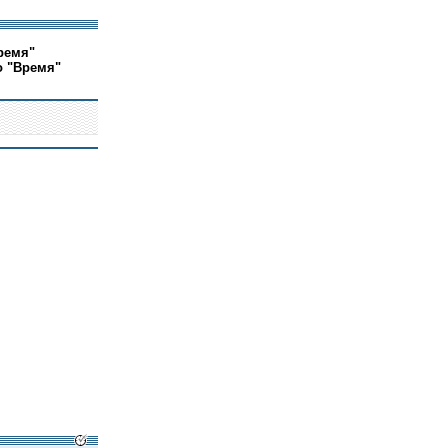
ремя"
о "Время"