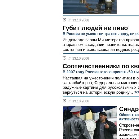
//
13.10.2006
Губит людей не пиво
В России не умеют ни тратить воду, ни о
Из доклада главы Министерства приро
вчерашнем заседании правительства в
состояния и использования водных ресу
//
13.10.2006
Соотечественники по кв
В 2007 году Россия готова принять 50 т
Настаивая на ужесточении политики в 
гастарбайтеров, Федеральная миграцио
радужные картины для русскоязычных 
>
вернуться на историческую родину...
//
13.10.2006
Синдр
Обществен
активност
Откровенн
России «а
замечаемы