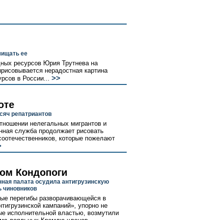
чищать ее
дных ресурсов Юрия Трутнева на
ырисовывается нерадостная картина
>>
рсов в России...
оте
ысяч репатриантов
отношении нелегальных мигрантов и
нная служба продолжает рисовать
соотечественников, которые пожелают
>
ом Кондопоги
ная палата осудила антигрузинскую
ь чиновников
ые перегибы разворачивающейся в
нтигрузинской кампаний», упорно не
е исполнительной властью, возмутили