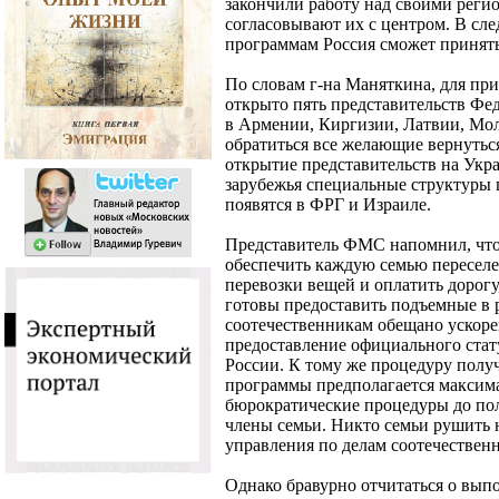
закончили работу над своими реги
согласовывают их с центром. В сл
программам Россия сможет принять
По словам г-на Маняткина, для пр
открыто пять представительств Ф
в Армении, Киргизии, Латвии, Мол
обратиться все желающие вернутьс
открытие представительств на Украи
зарубежья специальные структуры
появятся в ФРГ и Израиле.
Представитель ФМС напомнил, что
обеспечить каждую семью пересел
перевозки вещей и оплатить дорогу
готовы предоставить подъемные в р
соотечественникам обещано ускорен
предоставление официального ста
России. К тому же процедуру полу
программы предполагается максима
бюрократические процедуры до пол
члены семьи. Никто семьи рушить н
управления по делам соотечестве
Однако бравурно отчитаться о выпо