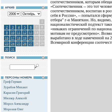
соотечественников, которым обеща
«Соотечественник -- это тот челов
АРХИВ
соотечественником, воспитан в рос
себя в России», -- попытался сфор
отбора" г-н Маняткин. Но, видимо,
1
националистический подтекст таког
2
3
4
5
6
7
8
«никаких ограничений по национа
9
10
11
12
13
14
15
мотивам не предусмотрено». Возмож
выработано в ходе намеченной на 2
16
17
18
19
20
21
22
Всемирной конференции соотечест
23
24
25
26
27
28
29
30
31
ПОИСК
ПЕРСОНЫ НОМЕРА
Греф Герман
Зурабов Михаил
Карасин Григорий
Миллер Алексей
Мороз Александр
Морозов Олег