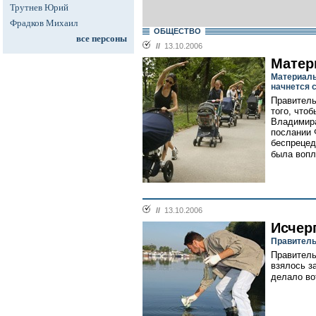
Трутнев Юрий
Фрадков Михаил
ОБЩЕСТВО
все персоны
//
13.10.2006
Матер
Материаль
начнется с
Правитель
того, что
Владимира
послании 
беспрецед
была вопл
//
13.10.2006
Исчер
Правитель
Правитель
взялось з
делало вот