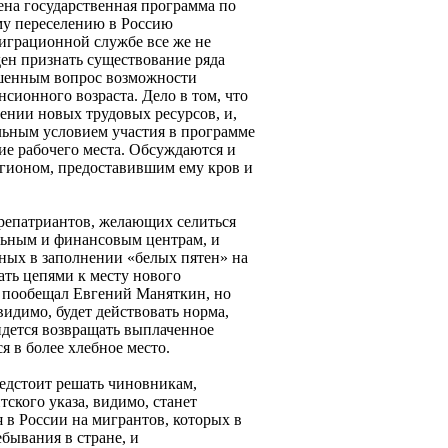
ена государственная программа по
му переселению в Россию
играционной службе все же не
ен признать существование ряда
ешенным вопрос возможности
сионного возраста. Дело в том, что
ении новых трудовых ресурсов, и,
ельным условием участия в программе
ие рабочего места. Обсуждаются и
егионом, предоставившим ему кров и
репатриантов, желающих селиться
льным и финансовым центрам, и
нных в заполнении «белых пятен» на
ать цепями к месту нового
- пообещал Евгений Маняткин, но
видимо, будет действовать норма,
идется возвращать выплаченное
я в более хлебное место.
едстоит решать чиновникам,
ского указа, видимо, станет
 в России на мигрантов, которых в
бывания в стране, и