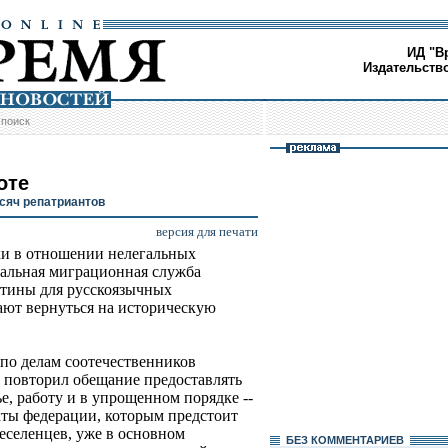
ИД "В
Издательств
/
поиск
оте
ысяч репатриантов
версия для печати
ки в отношении нелегальных
ральная миграционная служба
ртины для русскоязычных
ают вернуться на историческую
по делам соотечественников
 повторил обещание предоставлять
, работу и в упрощенном порядке --
кты федерации, которым предстоит
еселенцев, уже в основном
БЕЗ КОМMЕНТАРИЕВ