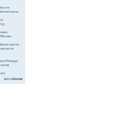
ась на
лнечногорске
ов
суд
аемых
в Москве
йские власти
оятельств
дил Ричарда
еоргия
алог
все события