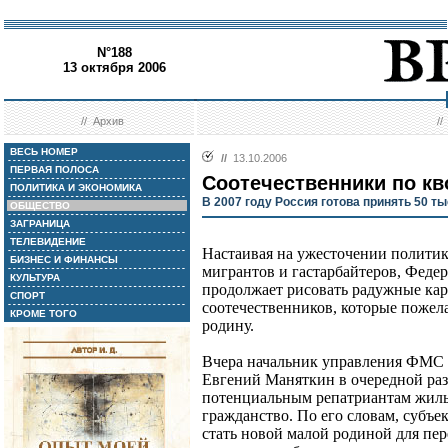
N°188
13 октября 2006
//
Архив
/
ВЕСЬ НОМЕР
//
13.10.2006
ПЕРВАЯ ПОЛОСА
Соотечественники по кв
ПОЛИТИКА И ЭКОНОМИКА
В 2007 году Россия готова принять 50 т
ОБЩЕСТВО
ЗАГРАНИЦА
ТЕЛЕВИДЕНИЕ
Настаивая на ужесточении полити
БИЗНЕС И ФИНАНСЫ
мигрантов и гастарбайтеров, Феде
КУЛЬТУРА
продолжает рисовать радужные ка
СПОРТ
соотечественников, которые пожел
КРОМЕ ТОГО
родину.
Вчера начальник управления ФМС 
Евгений Маняткин в очередной раз
потенциальным репатриантам жилье
гражданство. По его словам, субъе
стать новой малой родиной для пер