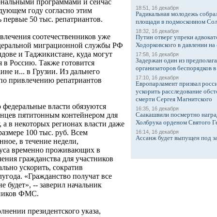
ональными программами и сейчас
18:51, 16 декабря
едующем году согласно этим
Радикальная молодежь собрал
 первые 50 тыс. репатриантов.
площади в подмосковном Со
18:32, 16 декабря
ивлечения соотечественников уже
Путин отверг упреки адвокат
Ходорковского в давлении на 
едеральной миграционной службы РФ
дове и Таджикистане, куда могут
17:58, 16 декабря
Задержан один из предполаг
я в Россию. Также готовится
организаторов беспорядков 
не и... в Грузии. Из дальнего
17:10, 16 декабря
 по привлечению репатриантов
Европарламент призвал росси
ускорить расследование обст
смерти Сергея Магнитского
 федеральные власти обязуются
16:35, 16 декабря
Саакашвили посмертно награ
енцев пятитонным контейнером для
Холбрука орденом Святого Г
, а в некоторых регионах власти даже
азмере 100 тыс. руб. Всем
16:14, 16 декабря
Ассанж будет выпущен под з
ное, в течение недели,
туса временно проживающих в
чения гражданства для участников
льно ускорить, сократив
угода. «Гражданство получат все
е будет», -- заверил начальник
нников ФМС.
лнении президентского указа,