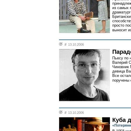
принадлеж
из самых 
драматург
Британски
способств
просто по
выносит их
//
13.10.2006
Парад
Пьесу по 
Валерий С
Чиновник 
девица Ва
Все остал
поручены 
//
13.10.2006
Куба д
«Потерянн