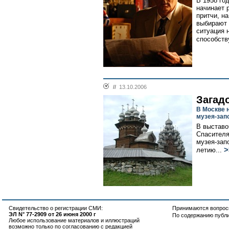
В 1958 го
начинает 
притчи, н
выбирают 
ситуация 
способству
//
13.10.2006
Загад
В Москве 
музея-зап
В выставо
Спасителя
музея-зап
>
летию...
Свидетельство о регистрации СМИ:
Принимаются вопросы
ЭЛ N° 77-2909 от 26 июня 2000 г
По содержанию публ
Любое использование материалов и иллюстраций
возможно только по согласованию с редакцией