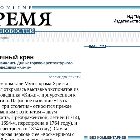
ИД "В
Издательств
/
поиск
очный крен
начались Дни историко-архитектурного
оведника «Кижи»
версия для печати
очном зале Музея храма Христа
я открылась выставка экспонатов из
поведника «Кижи», приуроченная к
етию. Пафосное название «Путь
 три столетия» относится прежде
главным экспонатам -- двум
ста, Преображенской, летней (1714),
1694-м, перестроена в 1764 году), и
перестроена в 1874 году). Самая
нская церковь с ее «восьмериком с
БЕЗ КОМMЕНТАРИЕВ
ийными двадцатью двумя