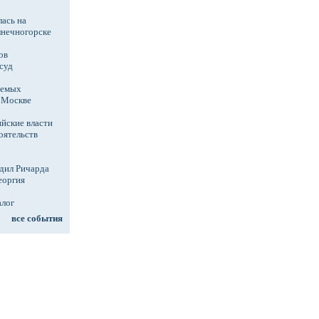
ась на
лнечногорске
ов
суд
аемых
в Москве
йские власти
оятельств
дил Ричарда
еоргия
алог
все события