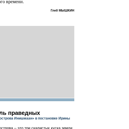
ого времени.
Глеб МЫШКИН
ль праведных
 острова Инишмаан» в постановке Ирины
строва -- это три скалистых куска земли,