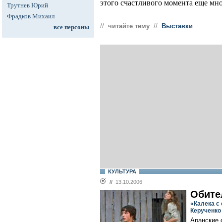
этого счастливого момента еще мн
Трутнев Юрий
Фрадков Михаил
//
читайте тему
//
Выставки
все персоны
КУЛЬТУРА
//
13.10.2006
Обите
«Калека с
Керученко
Аранские о