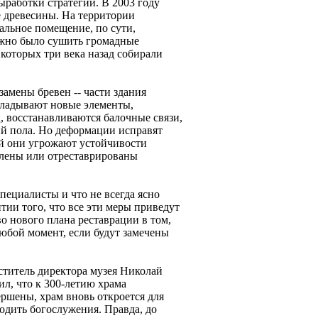
ыработки стратегии. В 2003 году
е древесины. На территории
альное помещение, по сути,
ожно было сушить громадные
 которых три века назад собирали
замены бревен -- части здания
кладывают новые элементы,
 восстанавливаются балочные связи,
й пола. Но деформации исправят
кой они угрожают устойчивости
овлены или отреставрированы
пециалисты и что не всегда ясно
тии того, что все эти меры приведут
тво нового плана реставрации в том,
любой момент, если будут замечены
титель директора музея Николай
л, что к 300-летию храма
ршены, храм вновь откроется для
одить богослужения. Правда, до