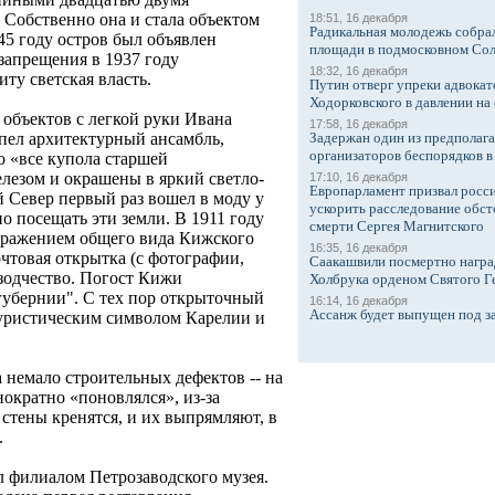
Собственно она и стала объектом
18:51, 16 декабря
Радикальная молодежь собрал
945 году остров был объявлен
площади в подмосковном Со
запрещения в 1937 году
18:32, 16 декабря
ту светская власть.
Путин отверг упреки адвокат
Ходорковского в давлении на 
объектов с легкой руки Ивана
17:58, 16 декабря
Задержан один из предполаг
спел архитектурный ансамбль,
организаторов беспорядков 
то «все купола старшей
лезом и окрашены в яркий светло-
17:10, 16 декабря
Европарламент призвал росси
й Север первый раз вошел в моду у
ускорить расследование обст
о посещать эти земли. В 1911 году
смерти Сергея Магнитского
бражением общего вида Кижского
16:35, 16 декабря
очтовая открытка (с фотографии,
Саакашвили посмертно награ
зодчество. Погост Кижи
Холбрука орденом Святого Г
губернии". С тех пор открыточный
16:14, 16 декабря
Ассанж будет выпущен под з
уристическим символом Карелии и
 немало строительных дефектов -- на
ократно «поновлялся», из-за
стены кренятся, и их выпрямляют, в
.
л филиалом Петрозаводского музея.