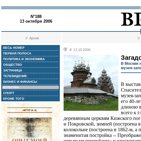
N°188
13 октября 2006
//
Архив
/
ВЕСЬ НОМЕР
//
13.10.2006
ПЕРВАЯ ПОЛОСА
Загад
ПОЛИТИКА И ЭКОНОМИКА
В Москве 
ОБЩЕСТВО
музея-зап
ЗАГРАНИЦА
ТЕЛЕВИДЕНИЕ
БИЗНЕС И ФИНАНСЫ
В выстав
КУЛЬТУРА
Спасител
СПОРТ
музея-за
КРОМЕ ТОГО
его 40-л
длиною в
всего к 
деревянным церквям Кижского пого
и Покровской, зимней (построена в 
колокольне (построена в 1862-м, а 
знаменитая постройка -- Преображе
четырьмя прирубами» и хрестомат