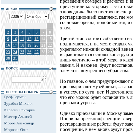
проведения обмеров и расчетов и в
приступили ко второму -- заготовк
АРХИВ
заповедника было построено специ
реставрационный комплекс, где м
сосновые бревна, подобные тем, из
1
храм.
2
3
4
5
6
7
8
Третий этап состоит собственно из 
9
10
11
12
13
14
15
поднимаются, и на место старых у
16
17
18
19
20
21
22
укрепляют нижний окладной венец,
23
24
25
26
27
28
29
выравниваются основы конструкци
30
31
лишь частично -- в той мере, в ка
здания. И наконец, будут восстан
ПОИСК
элементы внутреннего убранства.
Но главное, о чем предупреждают с
проговаривают музейщики, -- гаран
к успеху, по сути, нет. И достоинс
ПЕРСОНЫ НОМЕРА
Греф Герман
что его можно будет остановить в 
признаки угрозы.
Зурабов Михаил
Карасин Григорий
Однако приехавший в Москву замес
Миллер Алексей
Попов на пресс-конференции завери
Мороз Александр
реставрационные работы будут заве
посещений, в нем вновь будут пров
Морозов Олег