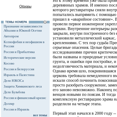
Но к этому времени уже была пров
деревянных храмов. И именно посл
Обзоры
которого реставраторы сняли вну
попытались выпрямить с помощью д
пришел в «аварийное состояние». В
ТЕМЫ НОМЕРА
провели первое инженерное укреп
Признание независимости
церкви. Внутренние интерьеры раз
Абхазии и Южной Осетии
закрыли, внутри построенного без
Автопром
установили металлический каркас,
Ксенофобия и неофашизм в
креплениями. С тех пор судьба Пр
России
серьезные опасения. Целые бригад
Россия и Прибалтика
исследованиями причин критическо
были названы и природные условия -
Исторические версии
грунта, и ошибки при постройке, и
Косово
недолговечность материала, и неко
Россия и Белоруссия
Однако время шло, покривившаяся
Израиль и Палестина
церковь требовала немедленного в
искали способ починить покосивши
Дело ЮКОСа
просто разобрать сооружение, заме
Защита Химкинского леса
его заново невозможно. Наконец по
Дело Бульбова
венцов новыми по поясам. И тогда
Россия и финансовый кризис
комплексную реставрацию храма на
Доллар
разделили на четыре этапа.
Россия и Израиль
Первый этап начался в 2000 году --
все темы