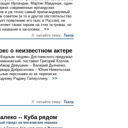
ащих Ирландии. Мартин Макдонах, один
ярких современных ирландских
ов и уж точно самый пропагандируемый
м советом (и то и другое обстоятельство
ует появлению его пьес в России), не
селяет своих героев на этих островах, но
>>
 названия в заголовки...
// читайте тему:
Театр
окс о неизвестном актере
«Бедным людям» Достоевского придумал
еменовский, поставил Григорий Козлов.
Макар Девушкин -- Валерий Дьяченко,
рвара Доброселова -- Юлия Нижельская.
ьные персонажи из их переписки
>>
одному Радику Галиуллину...
// читайте тему:
Театр
алеко -- Куба рядом
ый город» на московских экранах