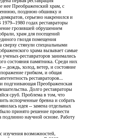
едена первая реставрация
е нее Преображенский храм, с
треннюю, позднюю обшивку и
омкратов, серьезно накренился и
 1979--1980 годах реставраторы
ление грозившей обрушением
обрали, храм для посещений
 единого гвоздя помещения
 а сверху стянули специальными
еображенского храма вызывает самые
ы ученых-реставраторов занимались
го состояния памятника. Среди них
- дождь, холод, ветер, и состояние
 поражение грибком, и общая
мпетентность реставраторов...
 и подгнивающая Преображенская
мешательства. Долго реставраторы
йся сруб. Проблема в том, что
нить испорченные бревна и собрать
явилась идея -- замена отдельных
 было принято решение провести
 подлинно научной основе. Работу
 с изучения возможностей,