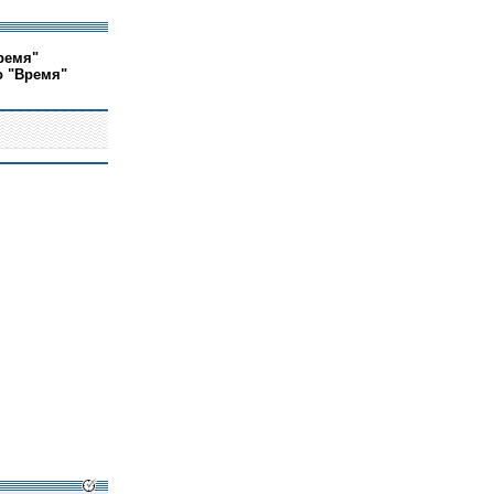
ремя"
о "Время"