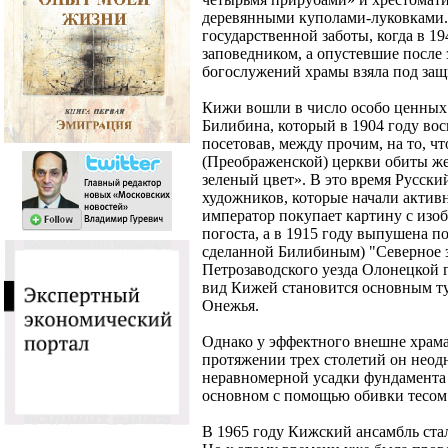
деревянными куполами-луковками. 
государственной заботы, когда в 1
заповедником, а опустевшие после 
богослужений храмы взяла под защи
Кижи вошли в число особо ценных 
Билибина, который в 1904 году во
посетовав, между прочим, на то, ч
(Преображенской) церкви обиты же
зеленый цвет». В это время Русски
художников, которые начали активн
император покупает картину с изо
погоста, а в 1915 году выпушена п
сделанной Билибиным) "Северное 
Петрозаводского уезда Олонецкой 
вид Кижей становится основным т
Онежья.
Однако у эффектного внешне храма
протяжении трех столетий он неодн
неравномерной усадки фундамента 
основном с помощью обивки тесом
В 1965 году Кижский ансамбль ста