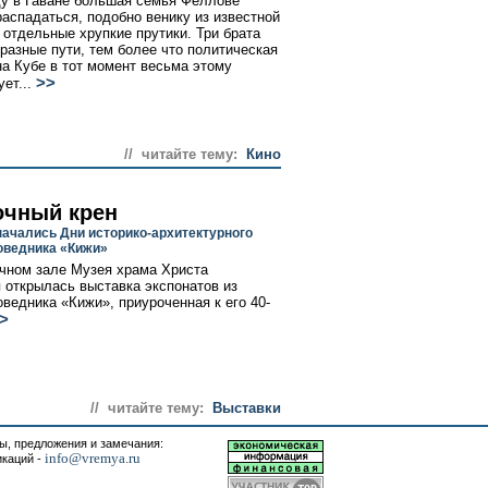
ду в Гаване большая семья Феллове
распадаться, подобно венику из известной
а отдельные хрупкие прутики. Три брата
разные пути, тем более что политическая
на Кубе в тот момент весьма этому
>>
ет...
// читайте тему:
Кино
очный крен
начались Дни историко-архитектурного
оведника «Кижи»
чном зале Музея храма Христа
 открылась выставка экспонатов из
оведника «Кижи», приуроченная к его 40-
>
// читайте тему:
Выставки
, предложения и замечания:
info@vremya.ru
икаций -