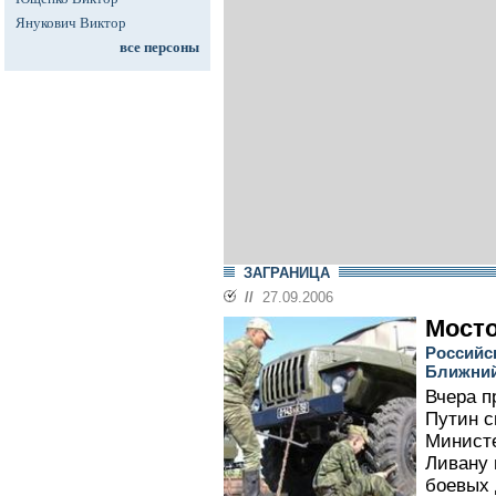
Янукович Виктор
все персоны
ЗАГРАНИЦА
//
27.09.2006
Мост
Российс
Ближний
Вчера п
Путин с
Министе
Ливану 
боевых 