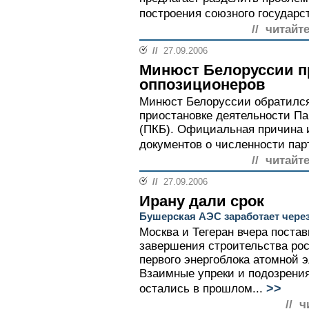
построения союзного государст
// читайт
//
27.09.2006
Минюст Белоруссии п
оппозиционеров
Минюст Белоруссии обратился
приостановке деятельности П
(ПКБ). Официальная причина и
документов о численности парт
// читайт
//
27.09.2006
Ирану дали срок
Бушерская АЭС заработает через
Москва и Тегеран вчера постав
завершения строительства ро
первого энергоблока атомной 
Взаимные упреки и подозрения
>>
остались в прошлом...
// ч