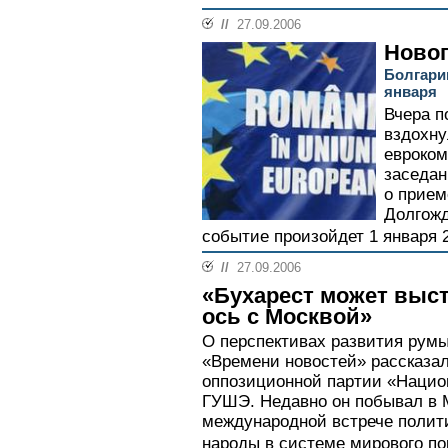
//
27.09.2006
Новог
Болгари
января
Вчера п
вздохну
евроком
заседан
о прием
Долгожд
событие произойдет 1 января 2
//
27.09.2006
«Бухарест может выс
ось с Москвой»
О перспективах развития рум
«Времени новостей» рассказа
оппозиционной партии «Нацио
ГУШЭ. Недавно он побывал в 
международной встрече полит
народы в системе мирового пор