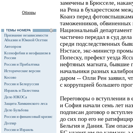
замечены в Брюсселе, накан
на Рена в бухарестском ме
Обзоры
Коанэ перед фотовспышками
таможенников, обвиненных в
Национальный департамент 
ТЕМЫ НОМЕРА
Признание независимости
частично передал в суд дел
Абхазии и Южной Осетии
среди подследственных бы
Автопром
Нэстасе, экс-министр пром
Ксенофобия и неофашизм в
Попеску, префект уезда Ясс
России
нефтяных магната, бывшие г
Россия и Прибалтика
начальники разных калибров
Исторические версии
даром -- Олли Рен заявил, ч
Косово
с коррупцией большего прог
Россия и Белоруссия
Израиль и Палестина
Дело ЮКОСа
Переговоры о вступлении в
Защита Химкинского леса
и София начали семь лет наз
Дело Бульбова
подписан договор о вступлен
Россия и финансовый кризис
до сих пор его не ратифици
Доллар
Бельгия и Дания. Там опаса
Россия и Израиль
ЕС ударит им по карману, а