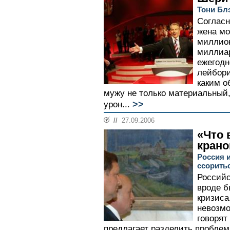
Тони Бл
Согласн
жена мо
миллион
миллиа
ежегодн
лейбори
каким о
мужу не только материальный,
>>
урон...
//
27.09.2006
«Что 
кран
Россия 
ссоритьс
Российс
вроде б
кризиса
невозмо
говорят
предлагает разделить пробле