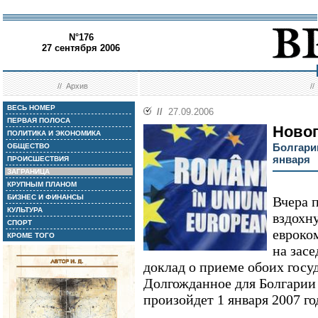
N°176
27 сентября 2006
//
Архив
/
ВЕСЬ НОМЕР
//
27.09.2006
ПЕРВАЯ ПОЛОСА
Новог
ПОЛИТИКА И ЭКОНОМИКА
Болгари
ОБЩЕСТВО
января
ПРОИСШЕСТВИЯ
ЗАГРАНИЦА
КРУПНЫМ ПЛАНОМ
БИЗНЕС И ФИНАНСЫ
Вчера 
КУЛЬТУРА
вздохну
СПОРТ
евроко
КРОМЕ ТОГО
на зас
доклад о приеме обоих госу
Долгожданное для Болгарии
произойдет 1 января 2007 го