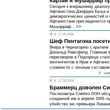
Карзай и Мушарраф п
Сегодня к вчерашнему диалог
Афганистана Джорджа Буша и 
демократических ценностей и 
Афганистане присоединится п
>>
Мушарраф...
//
27.09.2006
Шеф Пентагона посет
Вчера в Черногорию с кратки
Дональд Рамсфелд. Главным 
переговоров в Подгорице стал
контингентов в Ирак и Афганис
сложности с личным составом.
// чи
//
27.09.2006
Браммерц доволен С
Послезавтра Совбез ООН обсу
созданной им в апреле 2005 г
убийство экс-премьера Ливана