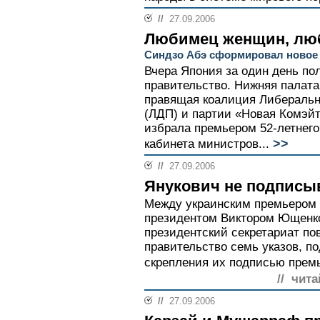
//
27.09.2006
Любимец женщин, лю
Синдзо Абэ сформировал новое
Вчера Япония за один день по
правительство. Нижняя палата
правящая коалиция Либеральн
(ЛДП) и партии «Новая Комэй
избрала премьером 52-летнего
>>
кабинета министров...
//
27.09.2006
Янукович не подписы
Между украинским премьером 
президентом Виктором Ющенко
президентский секретариат по
правительство семь указов, п
скрепления их подписью премь
// чита
//
27.09.2006