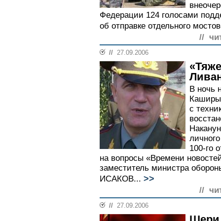
внеочер
Федерации 124 голосами подд
об отправке отдельного мостов
// чи
//
27.09.2006
«Тяже
Ливан
В ночь 
Каширы
с техни
восстан
Наканун
личного
100-го 
на вопросы «Времени новостей
заместитель министра оборон
>>
ИСАКОВ...
// чи
//
27.09.2006
Шери 