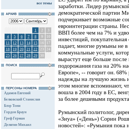
все темы
заработки. Лидер румынско
демократической партии М
АРХИВ
подчеркивает возможные со
евроинтеграции страны. Не
1
2
3
ВВП более чем на 7% и удв
4
5
6
7
8
9
10
инвестиций, покупательная
11
12
13
14
15
16
17
падает, многие румыны не в
18
19
20
21
22
23
24
коммунальные услуги, котор
25
26
27
28
29
30
вырастут еще больше после 
подорожания газа на 20% на
ПОИСК
Европе», -- говорит он. 68
надежды на лучшую жизнь и
этом многие вспоминают, чт
ПЕРСОНЫ НОМЕРА
вошла в 2004 году в ЕС, ве
Адамов Евгений
за более дешевыми продукт
Белковский Станислав
Блэр Тони
Румынский политолог, дирек
Гордон Браун
«Зиуа» («День») Сорин Рош
Греф Герман
новостей»: «Румыния пока н
Делягин Михаил