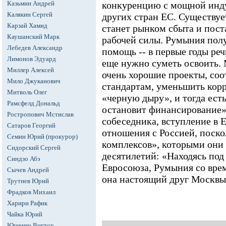
Казьмин Андрей
конкуренцию с мощной инду
Калякин Сергей
других стран ЕС. Существуе
Карзай Хамид
станет рынком сбыта и пос
Каушанский Марк
рабочей силы. Румыния пол
Лебедев Александр
помощь -- в первые годы реч
Лимонов Эдуард
еще нужно суметь освоить.
Миллер Алексей
очень хорошие проекты, со
Мило Джуканович
стандартам, уменьшить корр
Митволь Олег
«черную дыру», и тогда ест
Рамсфелд Дональд
остановит финансирование»
Ростропович Мстислав
собеседника, вступление в
Сатаров Георгий
отношения с Россией, поско
Семин Юрий (прокурор)
комплексов», которыми они 
Сидорский Сергей
десятилетий: «Находясь по
Синдзо Абэ
Евросоюза, Румыния со врем
Сычев Андрей
она настоящий друг Москвы
Трутнев Юрий
Фрадков Михаил
Харири Рафик
Чайка Юрий
Ющенко Виктор