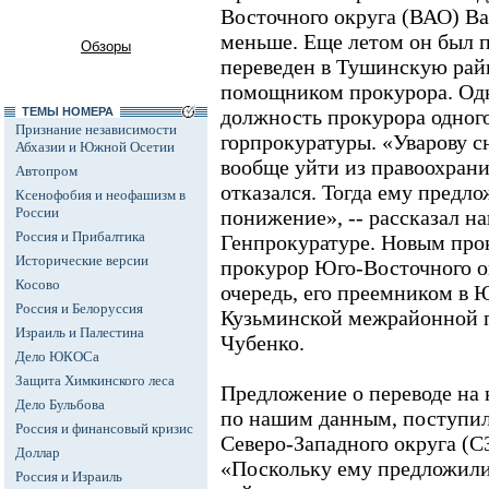
Восточного округа (ВАО) В
меньше. Еще летом он был 
Обзоры
переведен в Тушинскую рай
помощником прокурора. Одна
ТЕМЫ НОМЕРА
должность прокурора одного
Признание независимости
горпрокуратуры. «Уварову с
Абхазии и Южной Осетии
вообще уйти из правоохрани
Автопром
отказался. Тогда ему предл
Ксенофобия и неофашизм в
России
понижение», -- рассказал н
Россия и Прибалтика
Генпрокуратуре. Новым пр
Исторические версии
прокурор Юго-Восточного о
Косово
очередь, его преемником в
Россия и Белоруссия
Кузьминской межрайонной 
Израиль и Палестина
Чубенко.
Дело ЮКОСа
Защита Химкинского леса
Предложение о переводе на
Дело Бульбова
по нашим данным, поступи
Россия и финансовый кризис
Северо-Западного округа (
Доллар
«Поскольку ему предложили
Россия и Израиль