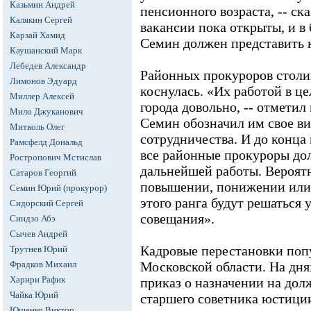
Казьмин Андрей
пенсионного возраста, -- ска
Калякин Сергей
вакансии пока открыты, и 
Карзай Хамид
Семин должен представить 
Каушанский Марк
Лебедев Александр
Районных прокуроров столи
Лимонов Эдуард
коснулась. «Их работой в ц
Миллер Алексей
города довольно, -- отметил
Мило Джуканович
Семин обозначил им свое в
Митволь Олег
сотрудничества. И до конца
Рамсфелд Дональд
все районные прокуроры до
Ростропович Мстислав
дальнейшей работы. Вероятн
Сатаров Георгий
повышении, понижении или
Семин Юрий (прокурор)
этого ранга будут решаться 
Сидорский Сергей
совещания».
Синдзо Абэ
Сычев Андрей
Кадровые перестановки поп
Трутнев Юрий
Фрадков Михаил
Московской области. На дн
Харири Рафик
приказ о назначении на дол
Чайка Юрий
старшего советника юстици
Ющенко Виктор