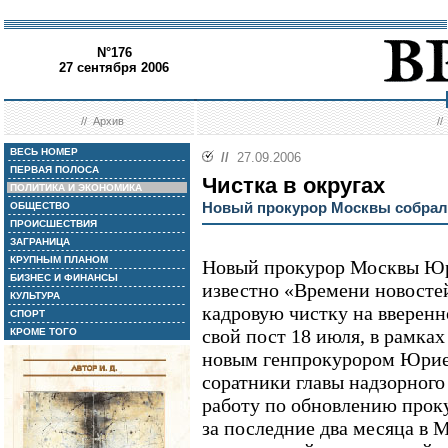
N°176
27 сентября 2006
//
Архив
/
ВЕСЬ НОМЕР
//
27.09.2006
ПЕРВАЯ ПОЛОСА
Чистка в округах
ПОЛИТИКА И ЭКОНОМИКА
Новый прокурор Москвы собрал
ОБЩЕСТВО
ПРОИСШЕСТВИЯ
ЗАГРАНИЦА
КРУПНЫМ ПЛАНОМ
Новый прокурор Москвы Юр
БИЗНЕС И ФИНАНСЫ
известно «Времени новостей
КУЛЬТУРА
кадровую чистку на вверенн
СПОРТ
свой пост 18 июля, в рамка
КРОМЕ ТОГО
новым генпрокурором Юрием
соратники главы надзорного
работу по обновлению проку
за последние два месяца в 