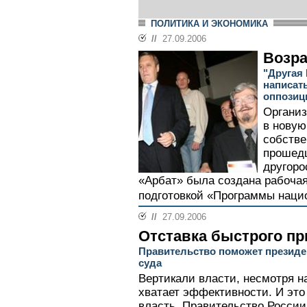
ПОЛИТИКА И ЭКОНОМИКА
//
27.09.2006
Возра
"Другая 
написат
оппозиц
Организ
в новую
собстве
прошед
другоро
«Арбат» была создана рабочая
подготовкой «Программы нацио
//
27.09.2006
Отставка быстрого пр
Правительство поможет президен
суда
Вертикали власти, несмотря н
хватает эффективности. И это
власть. Правительство России