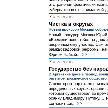
отстранения фактически назн
губернаторов от занимаемой д
//
27.09.2006
Чистка в округах
Новый прокурор Москвы собрал
Новый прокурор Москвы Юрий 
«Времени новостей», на днях 
вверенном ему участке. Сам он
рамках кадровой реформы, на
>>
Юрием Чайкой...
//
27.09.2006
Государство без наро
В Аргентине даже в период вое
развитое гражданское общество,
С некоторых пор стало призна
определенных кругах, сравнив
который существовал во време
осанну Владимиру Путину. С 
>>
согласиться...