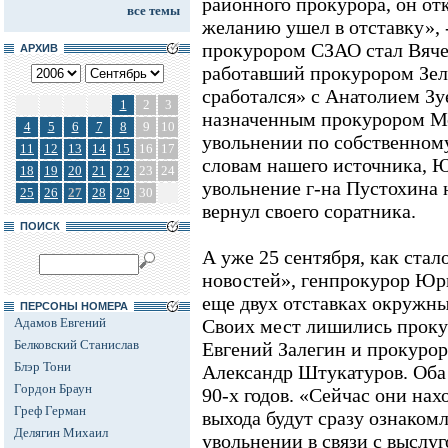
районного прокурора, он от
все темы
желанию ушел в отставку», 
прокурором СЗАО стал Вячес
АРХИВ
работавший прокурором Зеле
сработался» с Анатолием Зу
1
2
3
назначенным прокурором Мо
4
5
6
7
8
9
10
увольнении по собственном
11
12
13
14
15
16
17
словам нашего источника, 
18
19
20
21
22
23
24
увольнение г-на Пустохина 
25
26
27
28
29
30
вернул своего соратника.
ПОИСК
А уже 25 сентября, как ста
новостей», генпрокурор Юр
еще двух отставках окружны
ПЕРСОНЫ НОМЕРА
Адамов Евгений
Своих мест лишились проку
Белковский Станислав
Евгений Залегин и прокуро
Блэр Тони
Александр Штукатуров. Оба 
Гордон Браун
90-х годов. «Сейчас они нахо
Греф Герман
выхода будут сразу ознаком
Делягин Михаил
увольнении в связи с выслу