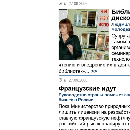
//
27.09.2006
Библи
диско
Людмила
молодеж
Супруга
самом з
организ
семинар
техноло
чтению и внедрение их в дея
>>
библиотек»...
//
27.09.2006
Французские идут
Руководство страны поможет св
бизнес в России
Пока Министерство природных
лишить лицензии на разработ
главную французскую нефтяну
российский рынок планируют в