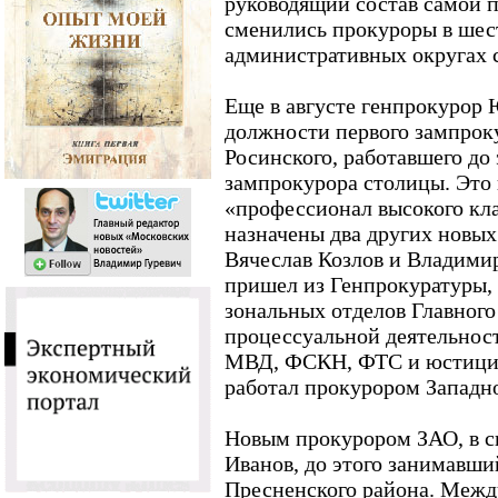
руководящий состав самой п
сменились прокуроры в шест
административных округах 
Еще в августе генпрокурор 
должности первого зампрок
Росинского, работавшего до
зампрокурора столицы. Это
«профессионал высокого кла
назначены два других новых
Вячеслав Козлов и Владими
пришел из Генпрокуратуры, 
зональных отделов Главного
процессуальной деятельнос
МВД, ФСКН, ФТС и юстиции
работал прокурором Западно
Новым прокурором ЗАО, в св
Иванов, до этого занимавши
Пресненского района. Межд