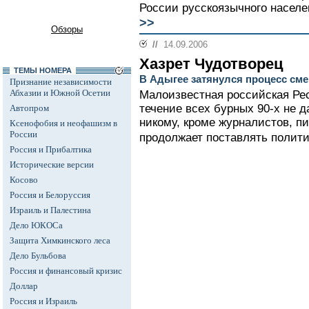
России русскоязычного населе
>>
Обзоры
//
14.09.2006
Хазрет Чудотворец
ТЕМЫ НОМЕРА
В Адыгее затянулся процесс см
Признание независимости
Абхазии и Южной Осетии
Малоизвестная российская Рес
течение всех бурных 90-х не 
Автопром
никому, кроме журналистов, п
Ксенофобия и неофашизм в
России
продолжает поставлять полити
Россия и Прибалтика
Исторические версии
Косово
Россия и Белоруссия
Израиль и Палестина
Дело ЮКОСа
Защита Химкинского леса
Дело Бульбова
Россия и финансовый кризис
Доллар
Россия и Израиль