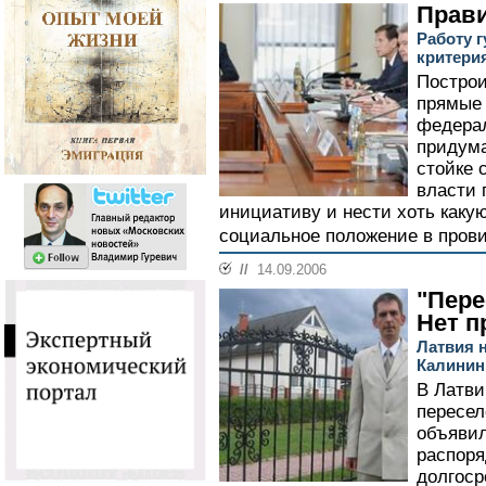
Прави
Работу г
критери
Построи
прямые 
федерал
придума
стойке 
власти 
инициативу и нести хоть каку
социальное положение в прови
//
14.09.2006
"Пере
Нет п
Латвия н
Калинин
В Латви
пересел
объявил
распоря
долгоср