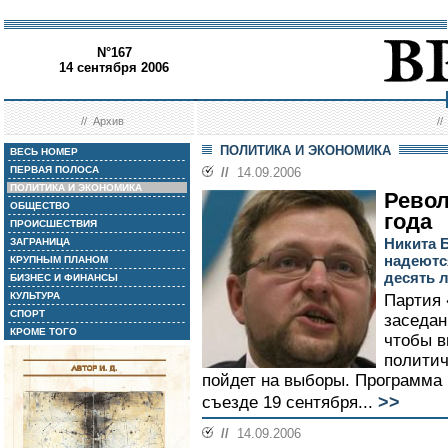
N°167
14 сентября 2006
//
Архив
/
ПОЛИТИКА И ЭКОНОМИКА
ВЕСЬ НОМЕР
ПЕРВАЯ ПОЛОСА
//
14.09.2006
ПОЛИТИКА И ЭКОНОМИКА
Рево
ОБЩЕСТВО
года
ПРОИСШЕСТВИЯ
Никита 
ЗАГРАНИЦА
надеются
КРУПНЫМ ПЛАНОМ
десять л
БИЗНЕС И ФИНАНСЫ
КУЛЬТУРА
Партия 
СПОРТ
заседан
КРОМЕ ТОГО
чтобы в
политич
пойдет на выборы. Программа 
>>
съезде 19 сентября...
//
14.09.2006