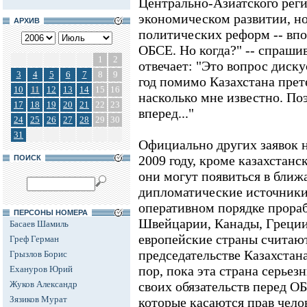
Центрально-Азиатского регио
экономическом развитии, но
АРХИВ
политических реформ -- впо
ОБСЕ. Но когда?" -- спрашив
1
2
отвечает: "Это вопрос диск
3
4
5
6
7
8
9
год помимо Казахстана прет
10
11
12
13
14
15
16
насколько мне известно. Поэ
17
18
19
20
21
22
23
вперед..."
24
25
26
27
28
29
30
31
Официально других заявок н
2009 году, кроме казахстанс
ПОИСК
они могут появиться в ближ
дипломатические источники
оперативном порядке прора
ПЕРСОНЫ НОМЕРА
Швейцарии, Канады, Греци
Басаев Шамиль
европейские страны считают
Греф Герман
председательстве Казахстан
Грызлов Борис
пор, пока эта страна серьез
Ехануров Юрий
Жуков Александр
своих обязательств перед ОБ
Зязиков Мурат
которые касаются прав чело