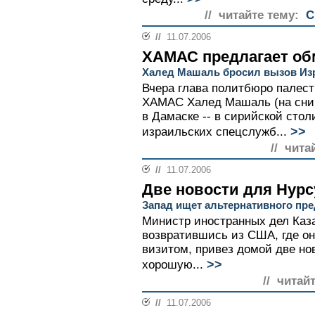
// читайте тему:
С
//
11.07.2006
ХАМАС предлагает об
Халед Машаль бросил вызов И
Вчера глава политбюро палест
ХАМАС Халед Машаль (на сни
в Дамаске -- в сирийской стол
>>
израильских спецслужб...
// чита
//
11.07.2006
Две новости для Нурс
Запад ищет альтернативного пр
Министр иностранных дел Каз
возвратившись из США, где он
визитом, привез домой две нов
>>
хорошую...
// читай
//
11.07.2006