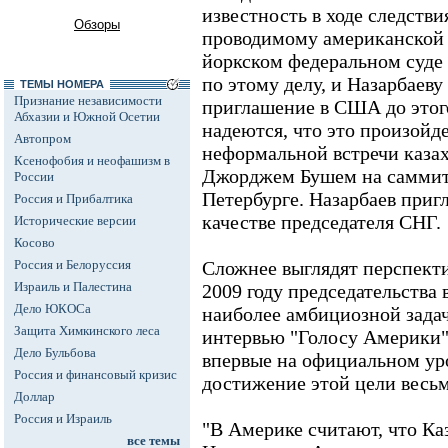
известность в ходе следствия
Обзоры
проводимому американской 
йоркском федеральном суде
по этому делу, и Назарбаев
ТЕМЫ НОМЕРА
Признание независимости
приглашение в США до этог
Абхазии и Южной Осетии
надеются, что это произойде
Автопром
неформальной встречи казах
Ксенофобия и неофашизм в
Джорджем Бушем на саммит
России
Петербурге. Назарбаев приг
Россия и Прибалтика
качестве председателя СНГ.
Исторические версии
Косово
Россия и Белоруссия
Сложнее выглядят перспект
Израиль и Палестина
2009 году председательства
Дело ЮКОСа
наиболее амбициозной зада
Защита Химкинского леса
интервью "Голосу Америки"
Дело Бульбова
впервые на официальном уро
Россия и финансовый кризис
достижение этой цели весь
Доллар
Россия и Израиль
"В Америке считают, что Ка
все темы