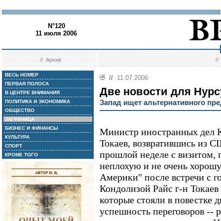
N°120
11 июля 2006
//
Архив
/
ВЕСЬ НОМЕР
//
11.07.2006
ПЕРВАЯ ПОЛОСА
Две новости для Нурс
В ЦЕНТРЕ ВНИМАНИЯ
Запад ищет альтернативного пр
ПОЛИТИКА И ЭКОНОМИКА
ОБЩЕСТВО
ЗАГРАНИЦА
БИЗНЕС И ФИНАНСЫ
Министр иностранных дел 
КУЛЬТУРА
Токаев, возвратившись из С
СПОРТ
прошлой неделе с визитом, 
КРОМЕ ТОГО
неплохую и не очень хорош
Америки" после встречи с 
Кондолизой Райс г-н Токаев 
которые стояли в повестке д
успешность переговоров -- 