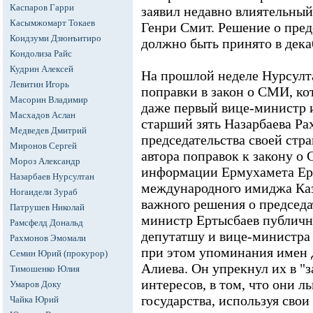
Каспаров Гарри
заявил недавно влиятельны
Касымжомарт Токаев
Генри Смит. Решение о пред
Коидзуми Дзюнъитиро
должно быть принято в дека
Кондолиза Райс
Кудрин Алексей
На прошлой неделе Нурсулт
Левитин Игорь
поправки в закон о СМИ, к
Масорин Владимир
даже первый вице-министр 
Масхадов Аслан
старший зять Назарбаева Ра
Медведев Дмитрий
председательства своей стр
Миронов Сергей
автора поправок к закону о
Мороз Александр
информации Ермухамета Ерт
Назарбаев Нурсултан
международного имиджа Каз
Ногаидели Зураб
важного решения о председа
Патрушев Николай
министр Ертысбаев публичн
Рамсфелд Дональд
депутатшу и вице-министра 
Рахмонов Эмомали
при этом упоминания имен 
Семин Юрий (прокурор)
Алиева. Он упрекнул их в "
Тимошенко Юлия
интересов, в том, что они л
Умаров Доку
государства, используя свои
Чайка Юрий