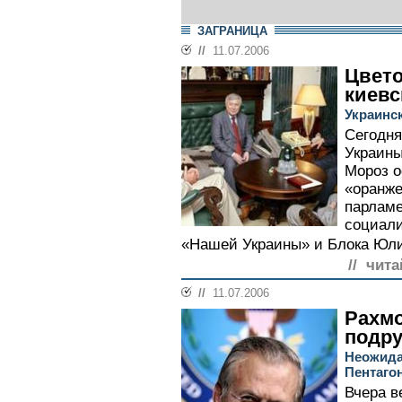
ЗАГРАНИЦА
//
11.07.2006
Цвето
киевс
Украинс
Сегодня
Украины
Мороз о
«оранже
парламе
социали
«Нашей Украины» и Блока Юли
// чита
//
11.07.2006
Рахм
подр
Неожида
Пентаго
Вчера в