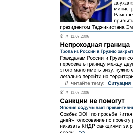
двухдн
минист
Рамсфел
прибыти
президентом Таджикистана Эм
//
11.07.2006
Непроходная граница
Тропа из России в Грузию закрыт
Гражданам России и Грузии со
пересекать границу между дву
этого мало иметь визу, нужно
легально перейти на территор
// читайте тему:
Ситуация 
//
11.07.2006
Санкции не помогут
Япония обдумывает превентивн
Совбез ООН по просьбе Китая 
дней» голосование по проекту
наказать КНДР санкциями за р
>>
среду...