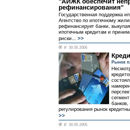
"АИЖК обеспечит неп
рефинансирования"
Государственная поддержка ип
Агентство по ипотечному жил
рефинансирует банки, выкупая
ипотечным кредитам и приним
>>
риски...
//
30.05.2005
Кред
Рынок п
Несмотр
кредито
состоял
намерен
перспек
сегмент
банков,
регулирования рынок кредитны
>>
//
30.05.2005