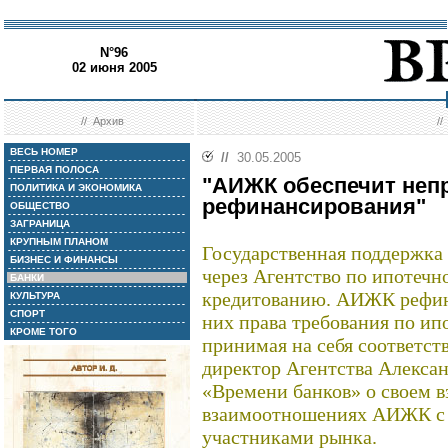
N°96
02 июня 2005
//
Архив
/
ВЕСЬ НОМЕР
//
30.05.2005
ПЕРВАЯ ПОЛОСА
"АИЖК обеспечит неп
ПОЛИТИКА И ЭКОНОМИКА
рефинансирования"
ОБЩЕСТВО
ЗАГРАНИЦА
КРУПНЫМ ПЛАНОМ
Государственная поддержка
БИЗНЕС И ФИНАНСЫ
через Агентство по ипотеч
БАНКИ
кредитованию. АИЖК рефина
КУЛЬТУРА
СПОРТ
них права требования по ип
КРОМЕ ТОГО
принимая на себя соответс
директор Агентства Алекс
«Времени банков» о своем в
взаимоотношениях АИЖК с 
участниками рынка.