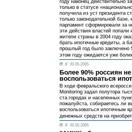
году наконец действительно за
только в статусе «национально
получила из уст президента с
только законодательной базе, 
парламент сформировали за не
эти действия властей попали 
жители страны в 2004 году ок
брать ипотечные кредиты, а ба
прошлый год было заключено 56
этом году ожидается уже боле
//
30.05.2005
Более 90% россиян не
воспользоваться ипо
В ходе февральского всеросси
Monitoring задал полутора ты
ста городах и населенных пунк
пожалуйста, собираетесь ли в
воспользоваться ипотечным к
денежных средств на приобрет
//
30.05.2005