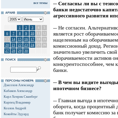
-- Согласны ли вы с тезис
все темы
банки недостаточно капит
АРХИВ
агрессивного развития ип
-- Не согласен. Альтернатив
1
2
3
4
5
является рост оборачиваемо
6
7
8
9
10
11
12
нацеленным на оборачиваем
13
14
15
16
17
18
19
20
21
22
23
24
25
26
комиссионный доход. Регио
27
28
29
30
значительно увеличить свой 
оборачиваемости активов он
ПОИСК
конкурентоспособнее, чем 
банки.
ПЕРСОНЫ НОМЕРА
-- В чем вы видите выгоды
Дзасохов Александр
ипотечном бизнесе?
Кабаков Александр
Карл Хенрик Сванберг
-- Главная выгода в ипотечно
Карпец Владимир
оборота, когда процентный д
Козлов Андрей
банк получает комиссию за 
Кокойты Эдуард