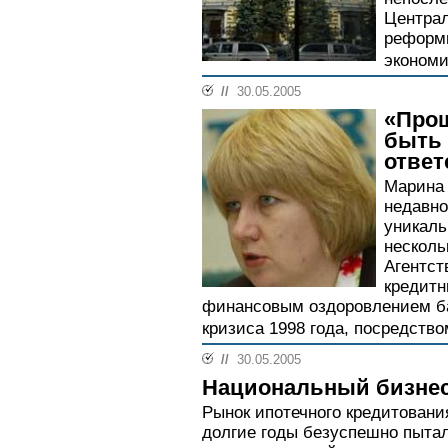
Централ
реформи
экономи
//
30.05.2005
«Прош
быть 
отве
Марина
недавно
уникаль
несколь
Агентст
кредитн
финансовым оздоровлением ба
кризиса 1998 года, посредство
//
30.05.2005
Национальный бизнес
Рынок ипотечного кредитовани
долгие годы безуспешно пытал