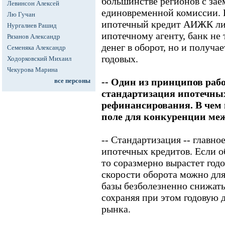
большинстве регионов с зае
Левинсон Алексей
единовременной комиссии. 
Лю Гучан
ипотечный кредит АИЖК ли
Нургалиев Рашид
ипотечному агенту, банк не
Рязанов Александр
денег в оборот, но и получа
Семеняка Александр
годовых.
Ходорковский Михаил
Чекурова Марина
-- Один из принципов ра
все персоны
стандартизация ипотечных
рефинансирования. В чем 
поле для конкуренции меж
-- Стандартизация -- главн
ипотечных кредитов. Если о
то соразмерно вырастет год
скорости оборота можно дл
базы безболезненно снижать
сохраняя при этом годовую 
рынка.